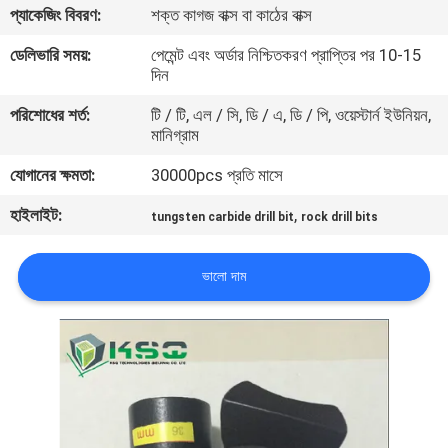
প্যাকেজিং বিবরণ:
শক্ত কাগজ বাক্স বা কাঠের বাক্স
নিয়ন্ত্রণ
ডেলিভারি সময়:
পেমেন্ট এবং অর্ডার নিশ্চিতকরণ প্রাপ্তির পর 10-15
দিন
যোগাযোগ
পরিশোধের শর্ত:
টি / টি, এল / সি, ডি / এ, ডি / পি, ওয়েস্টার্ন ইউনিয়ন,
করুন
মানিগ্রাম
যোগানের ক্ষমতা:
30000pcs প্রতি মাসে
উদ্ধৃতির
হাইলাইট:
,
জন্য
tungsten carbide drill bit
rock drill bits
আবেদন
ভালো দাম
সাইট
ম্যাপ
PRIVACY