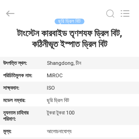
KSQ
Technologies
(Beijing)
Co.
Ltd.
ছুরি ড্রিল বিট
All
Rights
Reserved.
টাংস্টেন কারবাইড তৃণশযফ ড্রিল বিট,
বাড়ি
কঠিনীভূত ইস্পাত ড্রিল বিট
পণ্য
উৎপত্তি স্থল:
Shangdong, চীন
আমাদের
পরিচিতিমুলক নাম:
MIROC
সম্পর্কে
সাক্ষ্যদান:
ISO
মডেল নম্বার:
ছুরি ড্রিল বিট
কারখানা
ন্যূনতম চাহিদার
টুকরা টুকরা 100
ভ্রমণ
পরিমাণ:
মূল্য:
আলোচনাযোগ্য
মান