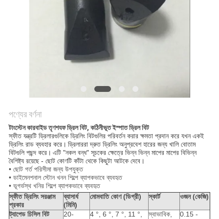
POLICY
পণ্যের বর্ণনা
টাংস্টেন কারবাইড তৃণশযফ ড্রিল বিট, কঠিনীভূত ইস্পাত ড্রিল বিট
স্ফীত যন্ত্রটি ড্রিলারগুলিকে ড্রিলিং বিটগুলির পরিবর্তন করার ক্ষমতা প্রদান করে যখন একই
ড্রিলিং রাড ব্যবহার করে।
ড্রিলাররা দ্রুত ড্রিলিং অনুপ্রবেশ হারের জন্য খালি বোতাম
বিটগুলি পছন্দ করে।
এটি "নকল বন্ধ" সূচকের ক্ষেত্রে ভিন্ন ভিন্ন মাপের মাপের বিভিন্ন
বৈশিষ্ট্য রয়েছে - ছোট কোণটি কাঁটা থেকে কিছুটা আটকে দেবে।
• ছোট গর্ত পরিসীমা জন্য উপযুক্ত
• ডাইমেনশনাল স্টোন খনন শিল্পে ব্যাপকভাবে ব্যবহৃত
• ভূগর্ভস্থ খনির শিল্পে ব্যাপকভাবে ব্যবহৃত
স্ফীত ড্রিলিং সরঞ্জাম
ব্যাসার্ধ
মোমবাতি কোণ (ডিগ্রী)
স্কার্ট
ওজন (কেজি)
প্রকার
(মিমি)
ট্যাপেড চিসিল বিট
20-
4 °, 6 °, 7 °, 11 °,
স্বাভাবিক,
0.15 -