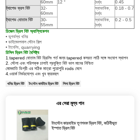
60mm
12 °
0.45
দৈর্ঘ্য
ট্যাপেড ক্রস বিট
32-
স্বাভাবিক,
0.18 - 0.7
60mm
দৈর্ঘ্য
ট্যাপেড বোতাম বিট
30-
স্বাভাবিক,
0.2 - 0.5
55mm
দৈর্ঘ্য
চিজেল ড্রিল বিট অ্যাপ্লিকেশন
• ভূগর্ভস্থ খনির
•
ডাইমেনশনাল স্টোন শিল্প
• টানেলিং, quarrying
চিসিল ড্রিল বিট বৈশিষ্ট্য
1.tapered বোতাম বিট ড্রিলিং গর্ত জন্য tapered কসরত লাঠি সঙ্গে সংযোগ স্থাপন
2. স্টেলা এবং পরিপক্ক ঢালাই প্রযুক্তি বিট ভাল মানের নিশ্চিত
মোমবাতি ডিগ্রী এর সঠিক মাত্রা পুরোপুরি rods মেলে
4.ওয়ার্ক নির্ভরযোগ্য এবং খুব ব্যয়বহুল
খনির ড্রিল বিট
টংস্টেন কার্বাইড ড্রিল বিট
শিলা ড্রিল বিট
এর সেরা মূল্য পান
টাংস্টেন কারবাইড তৃণশযফ ড্রিল বিট, কঠিনীভূত
ইস্পাত ড্রিল বিট