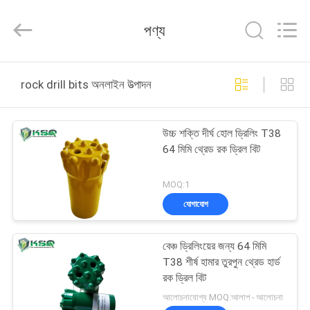
KSQ
Technologies
(Beijing)
পণ্য
Co.
Ltd.
All
Rights
Reserved.
বাড়ি
rock drill bits অনলাইন উত্পাদন
পণ্য
উচ্চ শক্তি দীর্ঘ হোল ড্রিলিং T38
64 মিমি থ্রেড রক ড্রিল বিট
আমাদের
সম্পর্কে
MOQ:1
যোগাযোগ
কারখানা
বেঞ্চ ড্রিলিংয়ের জন্য 64 মিমি
ভ্রমণ
T38 শীর্ষ হামার তুরপুন থ্রেড হার্ড
রক ড্রিল বিট
মান
আলোচনাযোগ্য MOQ:আলাপ - আলোচনা