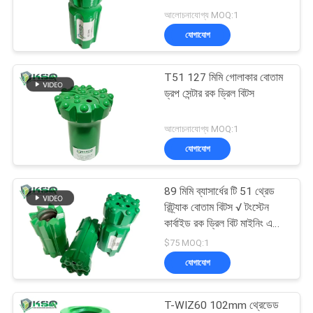
POLICY
আলোচনাযোগ্য MOQ:1
যোগাযোগ
T51 127 মিমি গোলাকার বোতাম
ড্রপ সেন্টার রক ড্রিল বিটস
আলোচনাযোগ্য MOQ:1
যোগাযোগ
89 মিমি ব্যাসার্ধের টি 51 থ্রেড
রিট্র্যাক বোতাম বিটস √ টংস্টেন
কার্বাইড রক ড্রিল বিট মাইনিং এবং
টানেলিংয়ের জন্য
$75 MOQ:1
যোগাযোগ
T-WIZ60 102mm থ্রেডেড