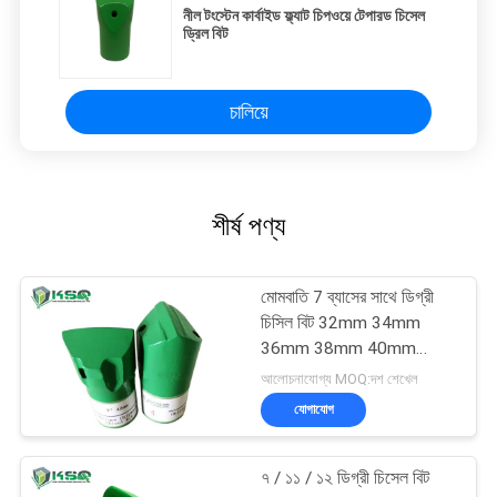
নীল টংস্টেন কার্বাইড ফ্ল্যাট চিপওয়ে টেপারড চিসেল
ড্রিল বিট
চালিয়ে
শীর্ষ পণ্য
মোমবাতি 7 ব্যাসের সাথে ডিগ্রী
চিসিল বিট 32mm 34mm
36mm 38mm 40mm
42mm
আলোচনাযোগ্য MOQ:দশ শেখেল
যোগাযোগ
৭ / ১১ / ১২ ডিগ্রী চিসেল বিট