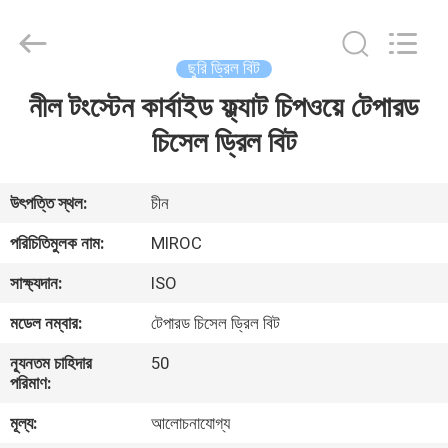
KSQ
Technologies
(Beijing)
Co.
Ltd.
ছুরি ড্রিল বিট
All
Rights
Reserved.
নীল টংস্টেন কার্বাইড ফ্ল্যাট চিপওয়ে টেপারড
বাড়ি
চিসেল ড্রিল বিট
পণ্য
উৎপত্তি স্থল:
চীন
আমাদের
পরিচিতিমুলক নাম:
MIROC
সম্পর্কে
সাক্ষ্যদান:
ISO
মডেল নম্বার:
টেপারড চিসেল ড্রিল বিট
কারখানা
ন্যূনতম চাহিদার
50
ভ্রমণ
পরিমাণ:
মূল্য:
আলোচনাযোগ্য
মান