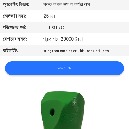
প্যাকেজিং বিবরণ:
শক্ত কাগজ বাক্স বা কাঠের বাক্স
নিয়ন্ত্রণ
ডেলিভারি সময়:
25 দিন
যোগাযোগ
পরিশোধের শর্ত:
T T বা L/C
করুন
যোগানের ক্ষমতা:
প্রতি মাসে 20000 টুকরা
হাইলাইট:
,
tungsten carbide drill bit
rock drill bits
উদ্ধৃতির
জন্য
ভালো দাম
আবেদন
সাইট
ম্যাপ
PRIVACY