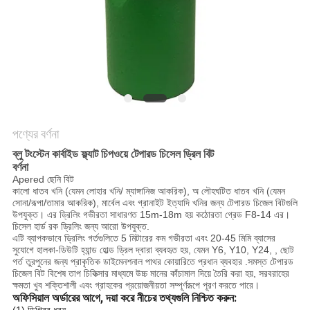
POLICY
পণ্যের বর্ণনা
ব্লু টংস্টেন কার্বাইড ফ্ল্যাট চিপওয়ে টেপারড চিসেল ড্রিল বিট
বর্ণনা
Apered ছেনি বিট
কালো ধাতব খনি (যেমন লোহার খনি/ ম্যাঙ্গানিজ আকরিক), অ লৌহঘটিত ধাতব খনি (যেমন
সোনা/রূপা/তামার আকরিক), মার্বেল এবং গ্রানাইট ইত্যাদি খনির জন্য টেপারড চিজেল বিটগুলি
উপযুক্ত। এর ড্রিলিং গভীরতা সাধারণত 15m-18m হয় কঠোরতা গ্রেড F8-14 এর।
চিসেল হার্ড রক ড্রিলিং জন্য আরো উপযুক্ত.
এটি ব্যাপকভাবে ড্রিলিং গর্তগুলিতে 5 মিটারের কম গভীরতা এবং 20-45 মিমি ব্যাসের
সুযোগে হালকা-ডিউটি ​​হ্যান্ড হোল্ড ড্রিল দ্বারা ব্যবহৃত হয়, যেমন Y6, Y10, Y24, , ছোট
গর্ত তুরপুনের জন্য প্রাকৃতিক ডাইমেনশনাল পাথর কোয়ারিতে প্রধান ব্যবহার .সমস্ত টেপারড
চিজেল বিট বিশেষ তাপ চিকিত্সার মাধ্যমে উচ্চ মানের কাঁচামাল দিয়ে তৈরি করা হয়, সরবরাহের
ক্ষমতা খুব শক্তিশালী এবং গ্রাহকের প্রয়োজনীয়তা সম্পূর্ণরূপে পূরণ করতে পারে।
অফিসিয়াল অর্ডারের আগে, দয়া করে নীচের তথ্যগুলি নিশ্চিত করুন: