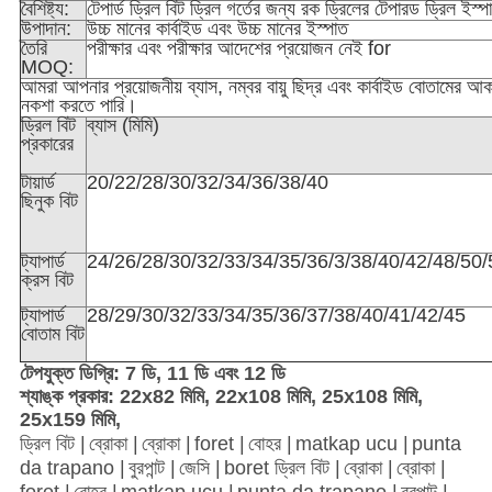
বৈশিষ্ট্য:
টেপার্ড ড্রিল বিট ড্রিল গর্তের জন্য রক ড্রিলের টেপারড ড্রিল ইস্
উপাদান:
উচ্চ মানের কার্বাইড এবং উচ্চ মানের ইস্পাত
তৈরি
পরীক্ষার এবং পরীক্ষার আদেশের প্রয়োজন নেই for
MOQ:
আমরা আপনার প্রয়োজনীয় ব্যাস, নম্বর বায়ু ছিদ্র এবং কার্বাইড বোতামের আক
নকশা করতে পারি।
ড্রিল বিট
ব্যাস (মিমি)
প্রকারের
টায়ার্ড
20/22/28/30/32/34/36/38/40
ছিনুক বিট
ট্যাপার্ড
24/26/28/30/32/33/34/35/36/3/38/40/42/48/50/
ক্রস বিট
ট্যাপার্ড
28/29/30/32/33/34/35/36/37/38/40/41/42/45
বোতাম বিট
টেপযুক্ত ডিগ্রি: 7 ডি, 11 ডি এবং 12 ডি
শ্যাঙ্ক প্রকার: 22x82 মিমি, 22x108 মিমি, 25x108 মিমি,
25x159 মিমি,
ড্রিল বিট |
ব্রোকা |
ব্রোকা |
foret |
বোহর |
matkap ucu |
punta
da trapano |
বুরপান্ট |
জেসি |
boret ড্রিল বিট |
ব্রোকা |
ব্রোকা |