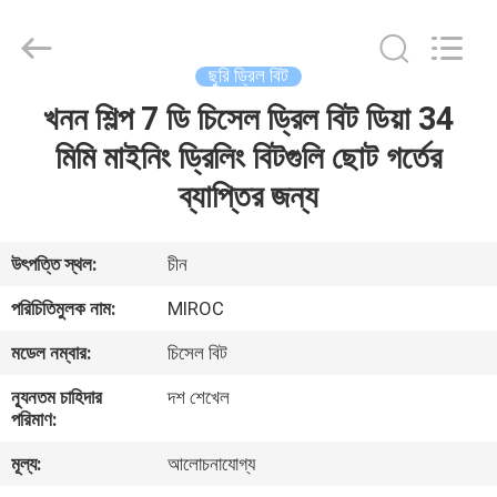
KSQ
Technologies
(Beijing)
Co.
Ltd.
ছুরি ড্রিল বিট
All
Rights
Reserved.
খনন শিল্প 7 ডি চিসেল ড্রিল বিট ডিয়া 34
বাড়ি
মিমি মাইনিং ড্রিলিং বিটগুলি ছোট গর্তের
পণ্য
ব্যাপ্তির জন্য
আমাদের
উৎপত্তি স্থল:
চীন
সম্পর্কে
পরিচিতিমুলক নাম:
MIROC
মডেল নম্বার:
চিসেল বিট
কারখানা
ন্যূনতম চাহিদার
দশ শেখেল
ভ্রমণ
পরিমাণ:
মূল্য:
আলোচনাযোগ্য
মান