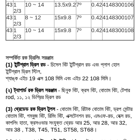
43
1
10 ~ 14
13.5x9.2
7º
0.42
4148300106
2/3
43
1
8 ~ 12
15x9.8
7º
0.42
4148300107
2/3
43
1
10 ~ 14
15x9.8
7º
0.42
4148300108
2/3
সম্পর্কিত রক ড্রিলিং সরঞ্জাম
(1) ইন্টিগ্রাল ড্রিল রড
- চিসেল বিট ইন্টিগ্রাল রড এবং প্লাগ হোল
ইন্টিগ্রাল ড্রিল স্টিল,
শ্যাঙ্ক এইচ 19 এক্স 108 মিমি এবং এইচ 22 108 মিমি।
(২) ট্যাপার্ড রক ড্রিল সরঞ্জাম
- ছিনুক বিট, ক্রস বিট, বোতাম বিট, টেপার
rod, ১১, ১২ ডিগ্রির ড্রিল রড
(3) থ্রেডেড রক ড্রিল টুলস
- বোতাম বিট, রিটাক বোতাম বিট, ড্রপ সেন্টার
বোতাম বিট, গম্বুজ বিট, রিমিং বিট, এক্সটেনশন রড,
এমএফ-রড, হেক্স রড,
কাপলিং হাতা, ক্রসওভার সংযুক্ত থ্রেড আর 25, আর 28, আর 32,
আর 38 , T38, T45, T51, ST58, ST68।