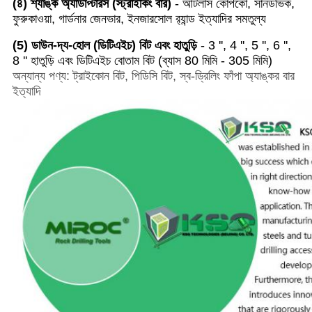
(৪) শ্যাঙ্ক অ্যাডাপ্টারস (স্ট্রাইকিং বার)
- আটলাস কোপকো, সানডভিক,
ফুরুকাওয়া, গার্ডনার জেনভার, ইনজারসোল র‌্যান্ড ইত্যাদির সমতুল্য
(5) ডাউন-দ্য-হোল (ডিটিএইচ) বিট এবং হাতুড়ি
- 3 '', 4 '', 5 '', 6 '',
8 '' হাতুড়ি এবং ডিটিএইচ বোতাম বিট (ব্যাস 80 মিমি - 305 মিমি)
অন্যান্য পণ্য: ট্রাইকোন বিট, পিডিসি বিট, স্ব-ড্রিলিং ফাঁপা অ্যাঙ্কর বার
ইত্যাদি