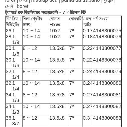
foret |
বোহর |
matkap ucu |
punta da trapano |
বুরপান্ট |
জেসি |
boret
ট্যাপার্ড রক ড্রিলিংয়ের সরঞ্জামগুলি - 7 ° চিসেল বিট
বিট দিয়া।
শিলা শ্রেণীর
বোতাম
মোমবাতি
ওজন
পর্ব সংখ্যা
জন্য
মিমি
ইঞ্চি
HxW
কেজি
26
1
10 ~ 14
10x7
7º
0.17
4148300075
28
1
10 ~ 14
10x7
7º
0.18
4148300076
1/9
30
1
8 ~ 12
13.5x8
7º
0.22
4148300077
1/6
30
1
10 ~ 14
13.5x8
7º
0.22
4148300078
1/6
32
1
8 ~ 12
13.5x8
7º
0.24
4148300079
1/4
32
1
10 ~ 14
13.5x8
7º
0.24
4148300080
1/4
34
1
8 ~ 12
13.5x8
7º
0.27
4148300081
1/3
34
1
10 ~ 14
13.5x8
7º
0.27
4148300082
1/3
36
1
8 ~ 12
13.5x8
7º
0.3
4148300083
3/7