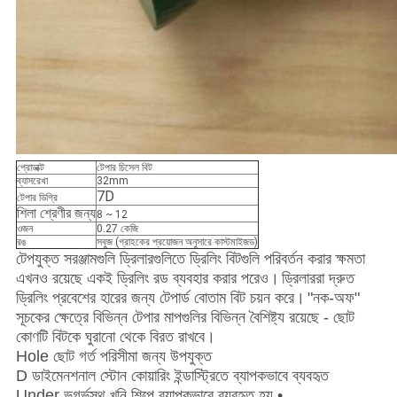
প্রোডাক্ট
টেপার চিসেল বিট
ব্যাসরেখা
32mm
7D
টেপার ডিগ্রি
শিলা শ্রেণীর জন্য
8 ~ 12
ওজন
0.27 কেজি
রঙ
সবুজ (গ্রাহকের প্রয়োজন অনুসারে কাস্টমাইজড)
টেপযুক্ত সরঞ্জামগুলি ড্রিলারগুলিতে ড্রিলিং বিটগুলি পরিবর্তন করার ক্ষমতা
এখনও রয়েছে একই ড্রিলিং রড ব্যবহার করার পরেও।
ড্রিলাররা দ্রুত
ড্রিলিং প্রবেশের হারের জন্য টেপার্ড বোতাম বিট চয়ন করে।
"নক-অফ"
সূচকের ক্ষেত্রে বিভিন্ন টেপার মাপগুলির বিভিন্ন বৈশিষ্ট্য রয়েছে - ছোট
কোণটি বিটকে ঘুরানো থেকে বিরত রাখবে।
Hole ছোট গর্ত পরিসীমা জন্য উপযুক্ত
D ডাইমেনশনাল স্টোন কোয়ারিং ইন্ডাস্ট্রিতে ব্যাপকভাবে ব্যবহৃত
Under ভূগর্ভস্থ খনি শিল্পে ব্যাপকভাবে ব্যবহৃত হয় •