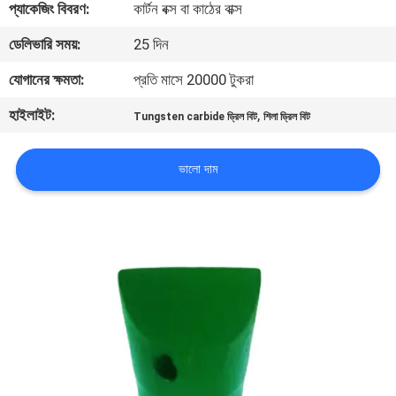
প্যাকেজিং বিবরণ:
কার্টন বক্স বা কাঠের বাক্স
নিয়ন্ত্রণ
ডেলিভারি সময়:
25 দিন
যোগাযোগ
যোগানের ক্ষমতা:
প্রতি মাসে 20000 টুকরা
করুন
হাইলাইট:
,
Tungsten carbide ড্রিল বিট
শিলা ড্রিল বিট
উদ্ধৃতির
ভালো দাম
জন্য
আবেদন
সাইট
ম্যাপ
PRIVACY