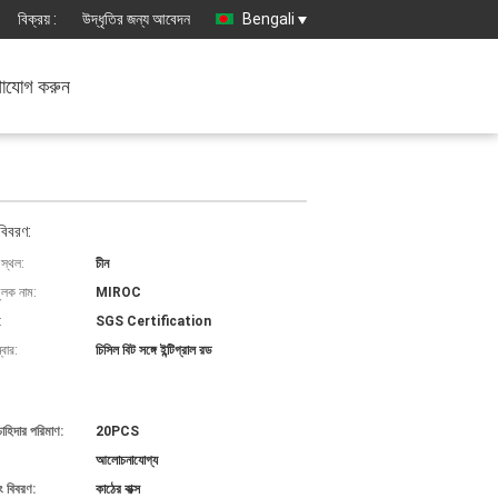
বিক্রয় :
উদ্ধৃতির জন্য আবেদন
Bengali
াযোগ করুন
বিবরণ:
 স্থল:
চীন
ুলক নাম:
MIROC
:
SGS Certification
বার:
চিসিল বিট সঙ্গে ইন্টিগ্রাল রড
চাহিদার পরিমাণ:
20PCS
আলোচনাযোগ্য
ং বিবরণ:
কাঠের বাক্স