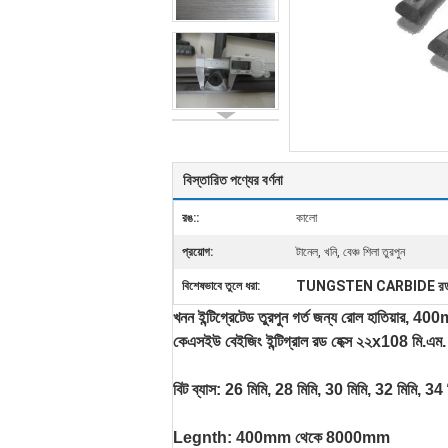
বিস্তারিত পণ্যের বর্ণনা
রঙ::
কালো
প্রয়োগ:
টানেল, খনি, বেঞ্চ শিলা তুরপুন
TUNGSTEN CARBIDE র
বিশেষভাবে তুলে ধরা:
খনন ইন্টিগ্রেটেড তুরপুন গর্ত জন্য রোল হাতিয়া
কেএসইউ বেইজিং ইন্টিগ্রাল রড হেক্স ২২x108 মি.এম.
বিট ব্যাস: 26 মিমি, 28 মিমি, 30 মিমি, 32 মিমি, 34 
Legnth: 400mm থেকে 8000mm