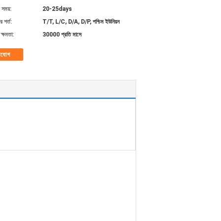
 সময়:
20-25days
 শর্ত:
T/T, L/C, D/A, D/P, পশ্চিম ইউনিয়ন
ক্ষমতা:
30000 প্রতি মাসে
াযোগ