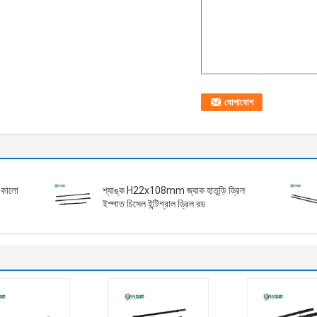
ং কালো
শ্যাঙ্ক H22x108mm জ্যাক হাতুড়ি ড্রিল
ইস্পাত চিসেল ইন্টিগ্রাল ড্রিল রড