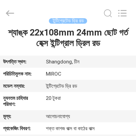
KSQ
Technologies
(Beijing)
Co.
Ltd.
ইন্টিগ্রেটেড ড্রি রড
All
Rights
Reserved.
শ্যাঙ্ক 22x108mm 24mm ছোট গর্ত
বাড়ি
হেক্স ইন্টিগ্রাল ড্রিল রড
পণ্য
উৎপত্তি স্থল:
Shangdong, চীন
আমাদের
পরিচিতিমুলক নাম:
MIROC
সম্পর্কে
মডেল নম্বার:
ইন্টিগ্রেটেড ড্রি রড
ন্যূনতম চাহিদার
20 টুকরা
কারখানা
পরিমাণ:
ভ্রমণ
মূল্য:
আলোচনাযোগ্য
প্যাকেজিং বিবরণ:
শক্ত কাগজ বাক্স বা কাঠের বাক্স
মান