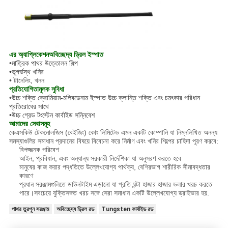
এর অ্যাপ্লিকেশন
অবিচ্ছেদ্য ড্রিল ইস্পাত
•
মাত্রিক পাথর উত্তোলন শিল্প
•
ভূগর্ভস্থ খনির
• টানেলিং, খনন
প্রতিযোগিতামূলক সুবিধা
•
উচ্চ শক্তি ক্রোমিয়াম-মলিবডেনাম ইস্পাত উচ্চ ক্লান্তি শক্তি এবং চমৎকার পরিধান
প্রতিরোধের সাথে
•
উচ্চ গ্রেড টংস্টেন কার্বাইড সন্নিবেশ
আমাদের সেবাসমূহ
কেএসকিউ টেকনোলজিস (বেইজিং) কোং লিমিটেড এমন একটি কোম্পানি যা নিম্নলিখিত অনন্য
সমস্যাগুলির সমাধান প্রদানের বিষয়ে বিবেচনা করে নির্মাণ এবং খনির শিল্পের চাহিদা পূরণ করবে:
বিপজ্জনক পরিবেশ
আইন, প্রবিধান, এবং অন্যান্য সরকারী নির্দেশিকা যা অনুসরণ করতে হবে
মানুষের কাজ করার পদ্ধতিতে উল্লেখযোগ্য পার্থক্য, বেশিরভাগ শারীরিক সীমাবদ্ধতার
কারণে
প্রধান সরঞ্জামগুলিতে ডাউনটাইম এড়ানো যা প্রতি ঘন্টা হাজার হাজার ডলার খরচ করতে
পারে।সবচেয়ে যুক্তিসঙ্গত খরচ সঙ্গে সেরা সমাধান একটি উল্লেখযোগ্য ড্রাইভার হয়.
পাথর তুরপুন সরঞ্জাম
অবিচ্ছেদ্য ড্রিল রড
Tungsten কার্বাইড রড