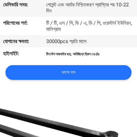
ডেলিভারি সময়:
পেমেন্ট এবং অর্ডার নিশ্চিতকরণ প্রাপ্তির পর 10-22
নিয়ন্ত্রণ
দিন
পরিশোধের শর্ত:
টি / টি, এল / সি, ডি / এ, ডি / পি, ওয়েস্টার্ন ইউনিয়ন,
যোগাযোগ
মানিগ্রাম
করুন
যোগানের ক্ষমতা:
30000pcs প্রতি মাসে
হাইলাইট:
,
টিংস্টেন কারবাইড ছড়
অবিচ্ছিন্ন ড্রিল rods
উদ্ধৃতির
জন্য
ভালো দাম
আবেদন
সাইট
ম্যাপ
PRIVACY