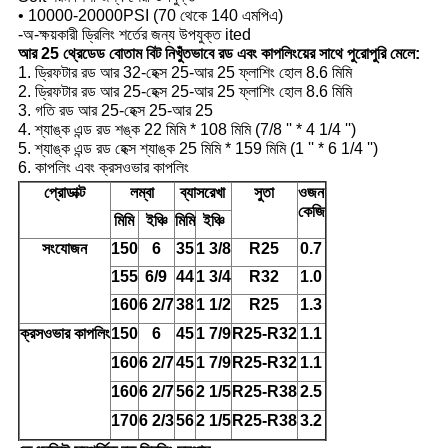
• 10000-20000PSI (70 থেকে 140 এমপিএ)
-অ-ক্ষয়কারী ড্রিলিং শর্তের জন্য উপযুক্ত ited
আর 25 থ্রেডেড বোতাম বিট নিখুঁতভাবে রড এবং কাপলিংয়ের সাথে পুরোপুরি মেলে:
1. ড্রিফটার রড আর 32-হেক্স 25-আর 25 ফ্লাশিং হোল 8.6 মিমি
2. ড্রিফটার রড আর 25-হেক্স 25-আর 25 ফ্লাশিং হোল 8.6 মিমি
3. গতি রড আর 25-হেক্স 25-আর 25
4. শ্যাঙ্ক এন্ড রড শঙ্ক 22 মিমি * 108 মিমি (7/8 '' * 4 1/4 '')
5. শ্যাঙ্ক এন্ড রড হেক্স শ্যাঙ্ক 25 মিমি * 159 মিমি (1 '' * 6 1/4 '')
6. কাপলিং এবং ক্রসওভার কাপলিং
প্রোডাক্ট
লম্বা
ব্যাসরেখা
সুতা
ওজন
কেজি
মিমি
ইঞ্চি
মিমি
ইঞ্চি
সংযোজন
150
6
35
1 3/8
R25
0.7
155
6/9
44
1 3/4
R32
1.0
160
6 2/7
38
1 1/2
R25
1.3
ক্রসওভার কাপলিং
150
6
45
1 7/9
R25-R32
1.1
160
6 2/7
45
1 7/9
R25-R32
1.1
160
6 2/7
56
2 1/5
R25-R38
2.5
170
6 2/3
56
2 1/5
R25-R38
3.2