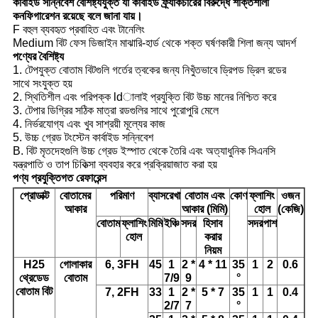
কার্বাইড সন্নিবেশ বৈশিষ্ট্যযুক্ত যা কার্বাইড ফ্র্যাকচারের বিরুদ্ধে শক্তিশালী
কনফিগারেশন রয়েছে বলে জানা যায়।
F বহুল ব্যবহৃত প্রবাহিত এবং টানেলিং
Medium বিট ফেস ডিজাইন মাঝারি-হার্ড থেকে শক্ত ঘর্ষণকারী শিলা জন্য আদর্শ
পণ্যের বৈশিষ্ট্য
1. টেপযুক্ত বোতাম বিটগুলি গর্তের ত্বকের জন্য নিখুঁতভাবে ড্রিপড ড্রিল রডের
সাথে সংযুক্ত হয়
2. স্থিতিশীল এবং পরিপক্ক ldালাই প্রযুক্তি বিট উচ্চ মানের নিশ্চিত করে
3. টেপার ডিগ্রির সঠিক মাত্রা রডগুলির সাথে পুরোপুরি মেলে
4. নির্ভরযোগ্য এবং খুব সাশ্রয়ী মূল্যের কাজ
5. উচ্চ গ্রেড টংস্টেন কার্বাইড সন্নিবেশ
B. বিট মৃতদেহগুলি উচ্চ গ্রেড ইস্পাত থেকে তৈরি এবং অত্যাধুনিক সিএনসি
যন্ত্রপাতি ও তাপ চিকিত্সা ব্যবহার করে প্রক্রিয়াজাত করা হয়
পণ্য প্রযুক্তিগত রেফারেন্স
প্রোডাক্ট
বোতামের
পরিমাণ
ব্যাসরেখা
বোতাম এবং
কোণ
ফ্লাশিং
ওজন
আকার
আকার (মিমি)
হোল
(কেজি)
বোতাম
ফ্লাশিং
মিমি
ইঞ্চি
সদর
হিসাব
সদর
পাশ
হোল
করার
নিয়ম
H25
গোলাকার
6, 3FH
45
1
2 *
4 * 11
35
1
2
0.6
থ্রেডেড
বোতাম
7/9
9
°
বোতাম বিট
7, 2FH
33
1
2 *
5 * 7
35
1
1
0.4
2/7
7
°