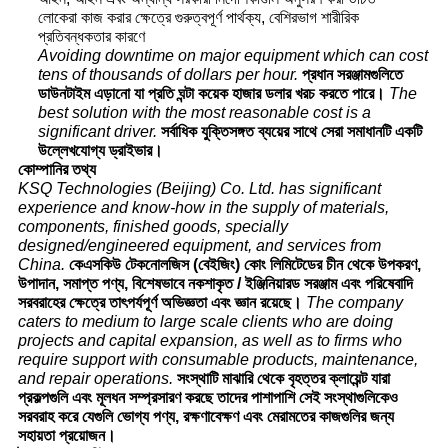
লোকেরা কাজ করার ক্ষেত্রে গুরুত্বপূর্ণ পার্থক্য, বেশিরভাগ শারীরিক
প্রতিবন্ধকতার কারণে
Avoiding downtime on major equipment which can cost
tens of thousands of dollars per hour.
প্রধান সরঞ্জামগুলিতে
ডাউনটাইম এড়ানো যা প্রতি ঘন্টা কয়েক হাজার ডলার খরচ করতে পারে।
The
best solution with the most reasonable cost is a
significant driver.
সর্বাধিক যুক্তিসঙ্গত ব্যয়ের সাথে সেরা সমাধানটি একটি
উল্লেখযোগ্য ড্রাইভার।
কোম্পানির তথ্য
KSQ Technologies (Beijing) Co. Ltd. has significant
experience and know-how in the supply of materials,
components, finished goods, specially
designed/engineered equipment, and services from
China.
কেএসকিউ টেকনোলজিস (বেইজিং) কোং লিমিটেডের চীন থেকে উপকরণ,
উপাদান, সমাপ্ত পণ্য, বিশেষভাবে নকশাকৃত / ইঞ্জিনিয়ারড সরঞ্জাম এবং পরিষেবাদি
সরবরাহের ক্ষেত্রে তাৎপর্যপূর্ণ অভিজ্ঞতা এবং জ্ঞান রয়েছে।
The company
caters to medium to large scale clients who are doing
projects and capital expansion, as well as to firms who
require support with consumable products, maintenance,
and repair operations.
সংস্থাটি মাঝারি থেকে বৃহত্তর ক্লায়েন্ট যারা
প্রকল্পগুলি এবং মূলধন সম্প্রসারণ করছে তাদের পাশাপাশি সেই সংস্থাগুলিকেও
সরবরাহ করে যেগুলি ভোগ্য পণ্য, রক্ষণাবেক্ষণ এবং মেরামতের কাজগুলির জন্য
সহায়তা প্রয়োজন।