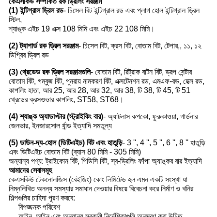
কেএসকিউ সম্পর্কিত রক ড্রিলিং সরঞ্জাম
(1) ইন্টিগ্রাল ড্রিল রড
- চিসেল বিট ইন্টিগ্রাল রড এবং প্লাগ হোল ইন্টিগ্রাল ড্রিল
স্টিল,
শ্যাঙ্ক এইচ 19 এক্স 108 মিমি এবং এইচ 22 108 মিমি।
(2) ট্যাপার্ড রক ড্রিল সরঞ্জাম
- চিসেল বিট, ক্রস বিট, বোতাম বিট, টেপার,, ১১, ১২
ডিগ্রির ড্রিল রড
(3) থ্রেডেড রক ড্রিল সরঞ্জামগুলি
- বোতাম বিট, রিট্রাক বাটন বিট, ড্রপ সেন্টার
বোতাম বিট, গম্বুজ বিট, পুনরায় নামকরণ বিট, এক্সটেনশন রড, এমএফ-রড, হেক্স রড,
কাপলিং হাতা, আর 25, আর 28, আর 32, আর 38, টি 38, টি 45, টি 51
থ্রেডের ক্রসওভার কাপলিং, ST58, ST68।
(4) শ্যাঙ্ক অ্যাডাপ্টার (স্ট্রাইকিং বার)
- অ্যাটলাস কপকো, ফুরুকাওয়া, গার্ডনার
জেনভার, ইনজারসোল র্যান্ড ইত্যাদি সমতুল্য
(5) ডাউন-দ্য-হোল (ডিটিএইচ) বিট এবং হাতুড়ি
- 3 '', 4 '', 5 '', 6 '', 8 '' হাতুড়ি
এবং ডিটিএইচ বোতাম বিট (ব্যাস 80 মিমি - 305 মিমি)
অন্যান্য পণ্য: ট্রাইকোন বিট, পিডিসি বিট, স্ব-ড্রিলিং ফাঁপা অ্যাঙ্কর বার ইত্যাদি
আমাদের সেবাসমূহ
কেএসকিউ টেকনোলজিস (বেইজিং) কোং লিমিটেড হল এমন একটি সংস্থা যা
নিম্নলিখিত অনন্য সমস্যার সমাধান দেওয়ার বিষয়ে বিবেচনা করে নির্মাণ ও খনির
শিল্পগুলির চাহিদা পূরণ করবে:
বিপজ্জনক পরিবেশ
আইন, আইন এবং অন্যান্য সরকারী নির্দেশিকাগুলি অনুসরণ করা উচিত