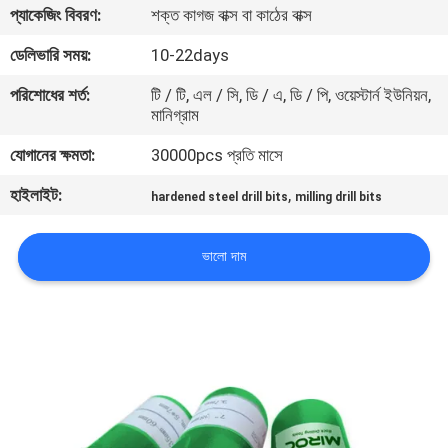
প্যাকেজিং বিবরণ:
শক্ত কাগজ বাক্স বা কাঠের বাক্স
নিয়ন্ত্রণ
ডেলিভারি সময়:
10-22days
যোগাযোগ
পরিশোধের শর্ত:
টি / টি, এল / সি, ডি / এ, ডি / পি, ওয়েস্টার্ন ইউনিয়ন,
মানিগ্রাম
করুন
যোগানের ক্ষমতা:
30000pcs প্রতি মাসে
উদ্ধৃতির
হাইলাইট:
,
hardened steel drill bits
milling drill bits
জন্য
আবেদন
ভালো দাম
সাইট
ম্যাপ
PRIVACY