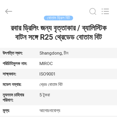
KSQ
Technologies
(Beijing)
Co.
Ltd.
বোতাম ড্রিল বিট
All
Rights
Reserved.
রবার ড্রিলিং জন্য বৃত্তাকার / ব্যালিস্টিক
বাড়ি
বাটন সঙ্গে R25 থ্রেডেড বোতাম বিট
পণ্য
উৎপত্তি স্থল:
Shangdong, চীন
আমাদের
পরিচিতিমুলক নাম:
MIROC
সম্পর্কে
সাক্ষ্যদান:
ISO9001
মডেল নম্বার:
থ্রেড বোতাম বিট
কারখানা
ন্যূনতম চাহিদার
5 টুকরা
ভ্রমণ
পরিমাণ:
মূল্য:
আলোচনাযোগ্য
মান