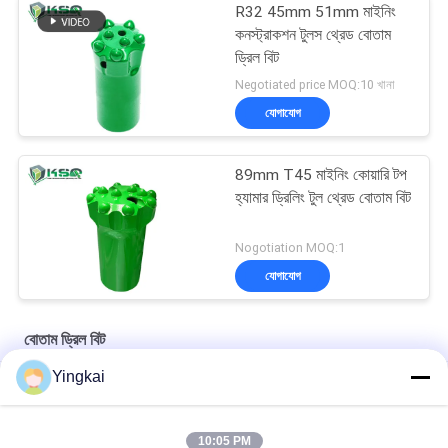
R32 45mm 51mm মাইনিং
কনস্ট্রাকশন টুলস থ্রেড বোতাম
ড্রিল বিট
Negotiated price MOQ:10 খানা
যোগাযোগ
89mm T45 মাইনিং কোয়ারি টপ
হ্যামার ড্রিলিং টুল থ্রেড বোতাম বিট
Nogotiation MOQ:1
যোগাযোগ
বোতাম ড্রিল বিট
Yingkai
R32 / R25 রক ড্রিলিং টুলস টাংস্টেন কার্বাইড ড্রিল বিট শ্যাঙ্ক পাইলট অ্যাডাপ্টার
ড্রিফটিং অ্যান্ড টানেলিং পাইলট অ্যাডাপ্টার 12° ডায়া 40mm বড় কাটা গর্ত জন্য 35°
10:05 PM