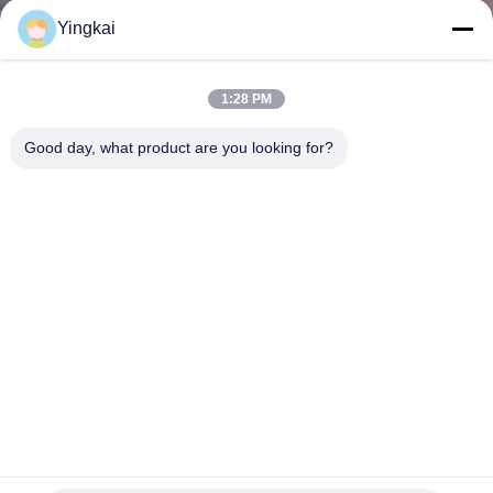
নিয়ন্ত্রণ
Yingkai
যোগাযোগ
1:28 PM
করুন
Good day, what product are you looking for?
উদ্ধৃতির
জন্য
আবেদন
সাইট
ম্যাপ
PRIVACY
ছোট গর্ত ড্রিলিং 6 বোতাম 30 মিমি 32 মিমি 36 মিমি টেপারড বোতাম ড্রিল বিট