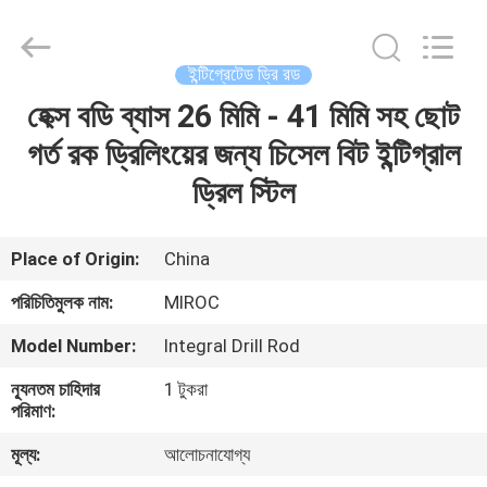
KSQ
Technologies
(Beijing)
Co.
Ltd.
ইন্টিগ্রেটেড ড্রি রড
All
Rights
Reserved.
হেক্স বডি ব্যাস 26 মিমি - 41 মিমি সহ ছোট
বাড়ি
গর্ত রক ড্রিলিংয়ের জন্য চিসেল বিট ইন্টিগ্রাল
পণ্য
ড্রিল স্টিল
আমাদের
Place of Origin:
China
সম্পর্কে
পরিচিতিমুলক নাম:
MIROC
Model Number:
Integral Drill Rod
কারখানা
ন্যূনতম চাহিদার
1 টুকরা
ভ্রমণ
পরিমাণ:
মূল্য:
আলোচনাযোগ্য
মান