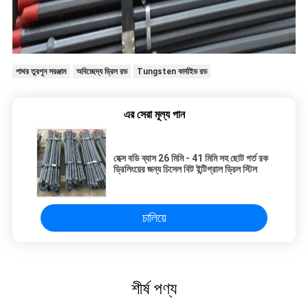
পাথর তুরপুন সরঞ্জাম
অবিচ্ছেদ্য ড্রিল রড
Tungsten কার্বাইড রড
এর সেরা মূল্য পান
হেক্স বডি ব্যাস 26 মিমি - 41 মিমি সহ ছোট গর্ত রক
ড্রিলিংয়ের জন্য চিসেল বিট ইন্টিগ্রাল ড্রিল স্টিল
চালিয়ে
শীর্ষ পণ্য