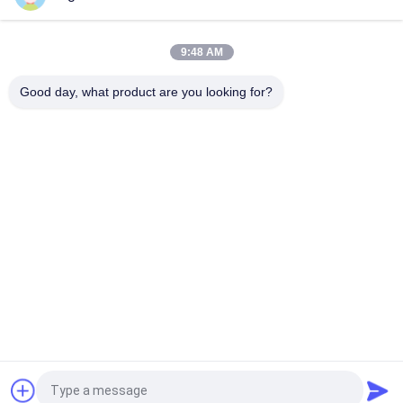
Cnc মিলিং সহ ভূগর্ভস্থ মাইনিং রক ড্রিল রড
9:48 AM
h22 ক্রোমিয়াম মলিবডেনাম ইস্পাত ইন্টিগ্রাল ড্রিল রড তাপ চিকিত্সা প্রক্রিয়া
Good day, what product are you looking for?
সব
রক ড্রিলিং সরঞ্জাম
ডিথ ড্রিলিং সরঞ্জাম
বোতাম ড্রিল বিট
ডিথ হ্যামার্স
ডিথ ড্রিল বিট
স্বয়ং ড্রিলিং অ্যাঙ্কর বোল্ট
প্রত্যাহার ড্রিল বিট
ড্রিল শঙ্ক অ্যাডাপ্টার
উদ্ধৃতির জন্য আবেদন