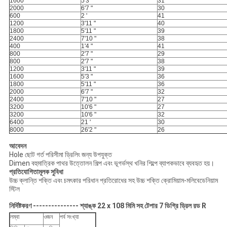
1600
5'3 "
31
2000
6'7 "
30
600
2 '
41
1200
3'11 "
40
1800
5'11 "
39
2400
7'10 "
38
400
1'4 "
41
800
2'7 "
29
800
2'7 "
38
1200
3'11 "
39
1600
5'3 "
36
1800
5'11 "
36
2000
6'7 "
32
2400
7'10 "
27
3200
10'6 "
27
3200
10'6 "
32
6400
21 '
30
8000
26'2 "
26
আবেদন
Hole ছোট গর্ত পরিসীমা ড্রিলিং জন্য উপযুক্ত
Dimen বহুমাত্রিক পাথর উত্তোলন শিল্প এবং ভূগর্ভস্থ খনির শিল্পে ব্যাপকভাবে ব্যবহৃত হয়।
প্রতিযোগিতামূলক সুবিধা
উচ্চ ক্লান্তি শক্তি এবং চমৎকার পরিধান প্রতিরোধের সহ উচ্চ শক্তি ক্রোমিয়াম-মলিবেডেনিয়াম
স্টিল
নির্দিষ্টকরণ --------------- শ্যাঙ্ক 22 x 108 মিমি সহ টেপার 7 ডিগ্রি ড্রিল রড R
লম্বা
ওজন
পর্ব সংখ্যা