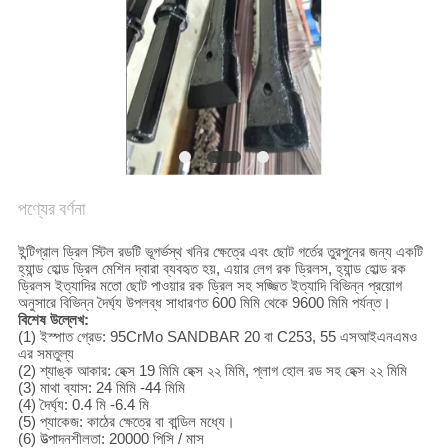
POLICY
পণ্যের বর্ণনা
ইন্টিগ্রাল ড্রিল স্টিল রডটি ভূগর্ভস্থ খনির ক্ষেত্রে এবং ছোট গর্তের তুরপুনের জন্য একটি
হ্যান্ড হোল্ড ড্রিল মেশিন দ্বারা ব্যবহৃত হয়, এয়ার লেগ রক ড্রিলস, হ্যান্ড হোল্ড রক
ড্রিলস ইত্যাদির মতো ছোট পাওয়ার রক ড্রিল সহ সজ্জিত ইত্যাদি বিভিন্ন প্রয়োগ
অনুসারে বিভিন্ন দৈর্ঘ্য উপলব্ধ সাধারণত 600 মিমি থেকে 9600 মিমি পর্যন্ত।
বিশেষ উল্লেখ:
(1) ইস্পাত গ্রেড: 95CrMo SANDBAR 20 বা C253, 55 এসআইএনএমও
এর সমতুল্য
(2) শ্যাঙ্ক আকার: হেক্স 19 মিমি হেক্স ২২ মিমি, প্লাগ হোল রড সহ হেক্স ২২ মিমি
(3) মাথা ব্যাস: 24 মিমি -44 মিমি
(4) দৈর্ঘ্য: 0.4 মি -6.4 মি
(5) প্যাকেজ: কাঠের ক্ষেত্রে বা বান্ডিল মধ্যে।
(6) উত্পাদনশীলতা: 20000 পিসি / মাস