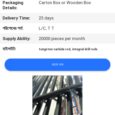
Packaging
Carton Box or Wooden Box
নিয়ন্ত্রণ
Details:
Delivery Time:
25 days
যোগাযোগ
পরিশোধের শর্ত:
L/C, T T
করুন
Supply Ability:
20000 pieces per month
উদ্ধৃতির
হাইলাইট:
,
tungsten carbide rod
integral drill rods
জন্য
আবেদন
ভালো দাম
সাইট
ম্যাপ
PRIVACY