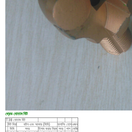
থ্রেড বোতাম বিট
T38 বোতাম বিট
বিট দিয়া
বাটন এবং আকার (মিমি)
ফ্লাশিং হোল
ওজন
মিমি
সদর
হিসাব করার নিয়ম
সদর
পাশ
কেজি