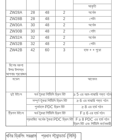
আকৃতি
ZW28A
28
48
2
অর্ধেক
ZW28B
28
48
2
গোটা
ZW30A
30
48
2
অর্ধেক
ZW30B
30
48
2
গোটা
ZW32A
32
48
2
অর্ধেক
ZW32B
32
48
2
গোটা
ZW42B
42
60
3
হাফ + + পুরো
বিশেষ নকশা
উপর উপলব্ধ
আপনার প্রয়োজন
মডেল
আবেদন
দুই উইংস
অর্ধ টুকরা পিডিিসি ড্রিল বিট
≥ 5 এর নরম-মাঝারি শক্ত গঠন
সম্পূর্ণ-টুকরা পিডিিসি ড্রিল বিট
≥ 6 এর মাঝারি শক্ত গঠন
পুনর্বহাল PDC ড্রিল বিট
≥ 8 এর হার্ড গঠন
ট্রিপল উইংস
অর্ধ টুকরা পিডিিসি ড্রিল বিট
F ≥ 6 এর হার্ড গঠন
প্রভাষিত অর্ধেক টুকরা PDC ড্রিল বিট
F ≥ 8 PDC এর হার্ড গঠন
ড্রিল বিট এবং পিডিিসি কর্তনকারী
খনির ড্রিলিং সরঞ্জাম
প্রধান স্ট্যান্ডার্ড (মিমি)