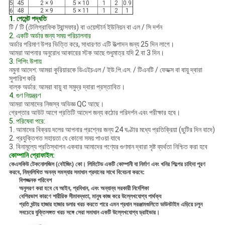
5
45
2 × 9
5 × 10
1
2
0.9
6
48
2 × 9
5 × 11
1
2
1
1. পেমেন্ট পদ্ধতি
টি / টি (টেলিগ্রাফিক ট্রান্সফার) বা ওয়েস্টার্ন ইউনিয়ন বা এল / সি দর্শন
2. একটি অর্ডার জন্য সময় পরিচালনার
অর্ডার পরিমাণ উপর ভিত্তি করে, সাধারণত এটি উত্পাদন জন্য 25 দিন লাগে।
আমরা আপনার অনুরোধ আকারের স্টক আছে শুধুমাত্র যদি 2 বা 3 দিন।
3. শিপিং উপায়
নমুনা আদেশ: আমরা কুরিয়ারকে ডিএইচএল / ইউ.পি.এস. / টিএনটি / ফেডক্স বা বায়ু দ্বারা
সুপারিশ করি
বাল্ক অর্ডার: আমরা বায়ু বা সমুদ্র দ্বারা প্রস্তাবিত।
4. গুণ নিয়ন্ত্রণ
আমরা আমাদের নিজস্ব অভিজ্ঞ QC আছে।
গ্রেপ্তার আউট আগে প্রতিটি আদেশ জন্য কঠোর পরিদর্শন এবং পরীক্ষার হবে।
5. পরিষেবা পরে:
1. আমাদের বিক্রয় দলের আপনার প্রশ্নের জন্য 24 ঘণ্টার মধ্যে প্রতিক্রিয়া (ছুটির দিন বাদে)
2. প্রযুক্তিগত সহায়তা যে কোনো সময় পাওয়া যাবে
3. বিনামূল্যে প্রতিস্থাপন একবার আমাদের পণ্যের গুণমান দ্বারা সৃষ্ট ব্যর্থতা নিশ্চিত করা হবে
কোম্পানি প্রোফাইল:
কেএসকিউ টেকনোলজিস (বেইজিং) কো। লিমিটেড একটি কোম্পানী যা নির্মাণ এবং খনির শিল্পের চাহিদা পূরণ
করবে, নিম্নলিখিত অনন্য সমস্যার সমাধান প্রদানের সাথে বিবেচনা করবে:
বিপজ্জনক পরিবেশ
অনুসরণ করা হবে যে আইন, প্রবিধান, এবং অন্যান্য সরকারী নির্দেশিকা
বেশিরভাগ কারণে শারীরিক সীমাবদ্ধতা, মানুষ কাজ করে উল্লেখযোগ্য পার্থক্য
প্রতি ঘন্টায় হাজার হাজার ডলার খরচ করতে পারে এমন প্রধান সরঞ্জামগুলিতে ডাউনটাইম এড়িয়ে চলুন
সবচেয়ে যুক্তিসঙ্গত খরচ সঙ্গে সেরা সমাধান একটি উল্লেখযোগ্য ড্রাইভার।