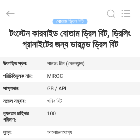
KSQ
Technologies
(Beijing)
Co.
Ltd.
বোতাম ড্রিল বিট
All
Rights
Reserved.
টংস্টেন কারবাইড বোতাম ড্রিল বিট, ড্রিলিং
বাড়ি
গ্রানাইটের জন্য ডায়মন্ড ড্রিল বিট
পণ্য
উৎপত্তি স্থল:
শানডং চীন (মেনল্যান্ড)
আমাদের
পরিচিতিমুলক নাম:
MIROC
সম্পর্কে
সাক্ষ্যদান:
GB / API
মডেল নম্বার:
খনির বিট
কারখানা
ন্যূনতম চাহিদার
100
ভ্রমণ
পরিমাণ:
মূল্য:
আলোচনাযোগ্য
মান