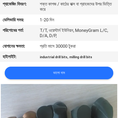
প্যাকেজিং বিবরণ:
শক্ত কাগজ / কাঠের বাক্স বা গ্রাহকদের উপর ভিত্তি
নিয়ন্ত্রণ
করে
ডেলিভারি সময়:
1-20 দিন
যোগাযোগ
পরিশোধের শর্ত:
T/T, ওয়েস্টার্ন ইউনিয়ন, MoneyGram L/C,
করুন
D/A, D/P,
যোগানের ক্ষমতা:
প্রতি মাসে 30000 টুকরা
উদ্ধৃতির
হাইলাইট:
,
জন্য
industrial drill bits
milling drill bits
আবেদন
ভালো দাম
সাইট
ম্যাপ
PRIVACY