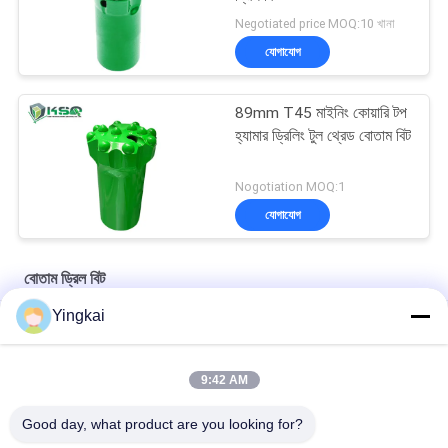
Negotiated price MOQ:10 খানা
যোগাযোগ
89mm T45 মাইনিং কোয়ারি টপ
হ্যামার ড্রিলিং টুল থ্রেড বোতাম বিট
Nogotiation MOQ:1
যোগাযোগ
বোতাম ড্রিল বিট
Yingkai
R32 / R25 রক ড্রিলিং টুলস টাংস্টেন কার্বাইড ড্রিল বিট শ্যাঙ্ক পাইলট অ্যাডাপ্টার
ড্রিফটিং অ্যান্ড টানেলিং পাইলট অ্যাডাপ্টার 12° ডায়া 40mm বড় কাটা গর্ত জন্য 35°
9:42 AM
টুঙ্গস্টেন কারবাইড ড্রিল বিট শঙ্ক
Good day, what product are you looking for?