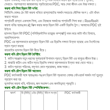
হীরক পাউডার, নখর হার্ড খাদ স্তর সম্পূর্ণ এক হিসাবে কঠিন দুটি স্তর তৈরি। সুতরাং,
সেখানে- পরম্পরাগত জামাকাপড় প্রতিরোধের PDC, আর সেবা জীবন এবং উচ্চ দক্ষতা।
কয়লা খনি শিলা ড্রিল বিট বর্ণনা:
পিডিিসি নোঙ্গর ঠেং বিট কয়লা খনিতে রাস্তাঘাটের সমর্থন সবচেয়ে মৌলিক অংশ। এটা বাঁধন
করতে পারেন
পার্শ্ববর্তী রাস্তা একসঙ্গে শিলা, এবং নিজেকে সমর্থনের পার্শ্ববর্তী শিলা করা। Roofbolt
কয়লা খনির অ্যাঙ্কর বল্টু ফিক্স করার জন্য ড্রিল বিট একটি ড্রিলিং টুল। আমাদের PDC দুই
উইংস
ছাদপথ ড্রিল বিট PDC (পলিক্রিস্টলিন ডায়মন্ড কম্প্যাক্ট) দমন করে কাটা দাঁত হিসাবে,
অ্যাপ্লিকেশন
PDC এর ব্যাপকভাবে ছাদযুক্ত ড্রিল বিট এর ড্রিলিং দক্ষতা উন্নত হয়েছে এবং টংস্টেনের
স্থান গ্রহণ করছে
কারবাইড ছাদপথ ড্রিল বিট ধীরে ধীরে।
কয়লা খনি রৌপ ড্রিল বিট বৈশিষ্ট্য:
1. কাটন সরঞ্জাম নতুন ধরনের সুপারহার্ক উপাদান গ্রহণ; ড্রিল বিট এর বালুচর জীবন উচ্চ।
2. মাঝারি কঠিন এবং কঠিন স্তর ড্রিলিং দক্ষতা ব্যাপকভাবে উন্নত করা যেতে পারে।
3. কাটন প্রান্ত পরিধেয়, মসৃণতা কোন প্রয়োজন, কাজ সহজ।
কয়লা খনি রৌপ ড্রিল বিট আবেদন:
PDC কর্তনকারী সঙ্গে অ্যাঙ্কর-শঙ্খল ড্রিল বিট প্রধানত নোঙ্গর নেটওয়ার্ক সমর্থন গর্ত তুরপুন
প্রয়োগ করা হয়
ভূগর্ভস্থ কয়লা খনি, পরিবহন, জল সংরক্ষণ এবং জলবিদ্যুত্ প্রভৃতি।
কয়লা খনি রৌপ
ড্রিল বিট
স্পেসিফিকেশন
:
আদর্শ
ডি (মিমি)
এইচ (মিমি)
উইংস সংখ্যা
PDC কর্তনকারী