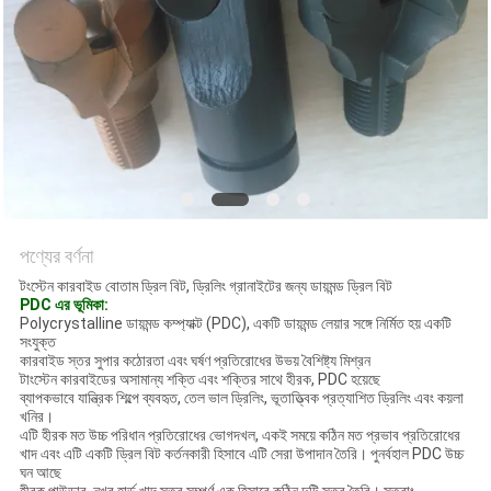
POLICY
পণ্যের বর্ণনা
টংস্টেন কারবাইড বোতাম ড্রিল বিট, ড্রিলিং গ্রানাইটের জন্য ডায়মন্ড ড্রিল বিট
PDC এর ভূমিকা:
Polycrystalline ডায়মন্ড কম্প্যাক্ট (PDC), একটি ডায়মন্ড লেয়ার সঙ্গে নির্মিত হয় একটি
সংযুক্ত
কারবাইড স্তর সুপার কঠোরতা এবং ঘর্ষণ প্রতিরোধের উভয় বৈশিষ্ট্য মিশ্রন
টাংস্টেন কারবাইডের অসামান্য শক্তি এবং শক্তির সাথে হীরক, PDC হয়েছে
ব্যাপকভাবে যান্ত্রিক শিল্পে ব্যবহৃত, তেল ভাল ড্রিলিং, ভূতাত্ত্বিক প্রত্যাশিত ড্রিলিং এবং কয়লা
খনির।
এটি হীরক মত উচ্চ পরিধান প্রতিরোধের ভোগদখল, একই সময়ে কঠিন মত প্রভাব প্রতিরোধের
খাদ এবং এটি একটি ড্রিল বিট কর্তনকারী হিসাবে এটি সেরা উপাদান তৈরি। পুনর্বহাল PDC উচ্চ
ঘন আছে