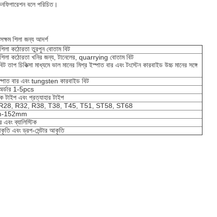
ী কনফিগারেশন বলে পরিচিত।
 সক্ষম শিলা জন্য আদর্শ
 শিলা কঠোরতা তুরপুন বোতাম বিট
ন শিলা কঠোরতা খনির জন্য, টানেলের, quarrying বোতাম বিট
িট তাপ চিকিত্সা মাধ্যমে ভাল মানের মিশ্র ইস্পাত বার এবং টংস্টেন কারবাইড উচ্চ মানের সঙ্গে
ইস্পাত বার এবং tungsten কারবাইড বিট
ল অর্ডার 1-5pcs
িক টাইপ এবং প্রত্যাহার টাইপ
R28, R32, R38, T38, T45, T51, ST58, ST68
m-152mm
 এবং ব্যালিস্টিক
 আকৃতি এবং ড্রপ-সেন্টার আকৃতি