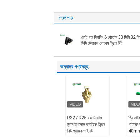
শ্রেষ্ঠ পণ্য
ছোট গর্ত ড্রিলিং 6 বোতাম 30 মিমি 32 ম
মিমি টেপারড বোতাম ড্রিল বিট
অন্যান্য পণ্যসমূহ
R32 / R25 রক ড্রিলিং
ড্রিফটিং
টুলস টাংস্টেন কার্বাইড ড্রিল
পাইলট অ
বিট শ্যাঙ্ক পাইলট
40mm ব
অ্যাডাপ্টার
35°