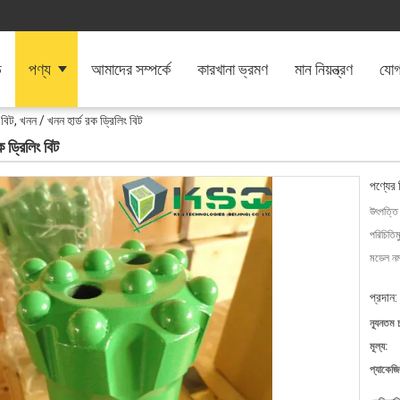
ি
পণ্য
আমাদের সম্পর্কে
কারখানা ভ্রমণ
মান নিয়ন্ত্রণ
যোগ
 বিট, খনন / খনন হার্ড রক ড্রিলিং বিট
 ড্রিলিং বিট
পণ্যের 
উৎপত্তি
পরিচিতিম
মডেল নম্
প্রদান:
ন্যূনতম 
মূল্য:
প্যাকেজি