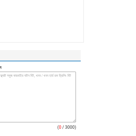
ন
(
0
/ 3000)