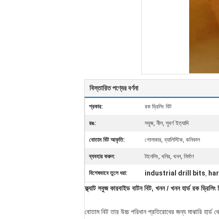
বিস্তারিত পণ্যের বর্ণনা
প্রকার:
রক ড্রিলিং বিট
রঙ:
সবুজ, নীল, সুবর্ণ ইত্যাদি
বোতাম বিট আকৃতি:
গোলাকার, ব্যালিস্টিক, কনিকাল
ব্যবহার করুন:
টানেলিং, খনির, খনন, নির্মাণ
industrial drill bits
har
বিশেষভাবে তুলে ধরা:
,
ফ্ল্যাট সবুজ কারবাইড বাটন বিট, খনন / খনন হার্ড রক ড্রিলিং 
বোতাম বিট তার উচ্চ পরিধান প্রতিরোধের জন্য মাঝারি হার্