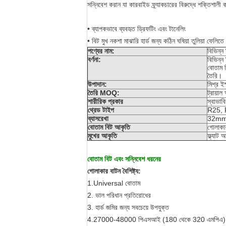
সন্নিবেশ করান যা কারবাইড ফ্র্যাকচারের বিরুদ্ধে শক্তিশাল
• ব্যাপকভাবে ব্যবহৃত ড্রিফটিং এবং টানেলিং
• বিট মুখ নকশা মাঝারি হার্ড জন্য কঠিন ঘষিয়া তুলিয়া ফেলিতে
পণ্যের নাম:
বিভিন্ন
বর্ণনা:
বিভিন্
বোতাম ব
তৈরি।
উপাদান:
মিশ্র 
তৈরি MOQ:
ট্রায়া
শারীরিক প্রকার
স্বাভাব
থ্রেড টাইপ
R25, 
ব্যাসরেখা
32m
বোতাম বিট আকৃতি
গোলাকার
মুখের আকৃতি
ফ্ল্যাট
বোতাম বিট এবং সন্নিবেশ ধরনের
গোলাকার বাটন বৈশিষ্ট্য:
1.Universal বোতাম
2. ভাল পরিধান প্রতিরোধের
3. হার্ড জমির জন্য সবচেয়ে উপযুক্ত
4.27000-48000 পিএসআই (180 থেকে 320 এমপিএ)