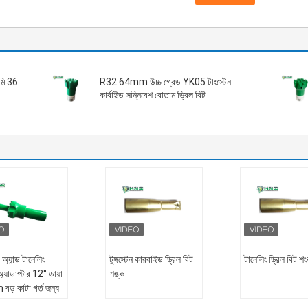
িমি 36
R32 64mm উচ্চ গ্রেড YK05 টাংস্টেন
কার্বাইড সন্নিবেশ বোতাম ড্রিল বিট
 অ্যান্ড টানেলিং
টুঙ্গস্টেন কারবাইড ড্রিল বিট
টানেলিং ড্রিল বিট শ
্যাডাপ্টার 12° ডায়া
শঙ্ক
ড় কাটা গর্ত জন্য