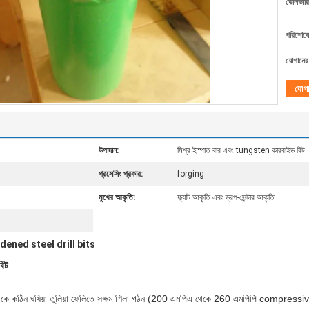
ডেলিভারি
পরিশোধের
যোগানের 
যোগ
উপাদান:
মিশ্র ইস্পাত বার এবং tungsten কারবাইড বিট
প্রসেসিং প্রকার:
forging
মুখের আকৃতি:
ফ্ল্যাট আকৃতি এবং ড্রপ-সেন্টার আকৃতি
dened steel drill bits
বিট
ড থেকে কঠিন ঘষিয়া তুলিয়া ফেলিতে সক্ষম শিলা গঠন (200 এমপিএ থেকে 260 এমপিপি compressiv