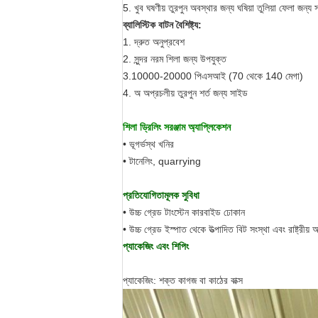
5. খুব ঘষণীয় তুরপুন অবস্থার জন্য ঘষিয়া তুলিয়া ফেলা জন্য
ব্যালিস্টিক বাটন বৈশিষ্ট্য:
1. দ্রুত অনুপ্রবেশ
2. সুন্দর নরম শিলা জন্য উপযুক্ত
3.10000-20000 পিএসআই (70 থেকে 140 মেগা)
4. অ অপ্রচলীয় তুরপুন শর্ত জন্য সাইড
শিলা ড্রিলিং সরঞ্জাম অ্যাপ্লিকেশন
• ভূগর্ভস্থ খনির
• টানেলিং, quarrying
প্রতিযোগিতামূলক সুবিধা
• উচ্চ গ্রেড টাংস্টেন কারবাইড ঢোকান
• উচ্চ গ্রেড ইস্পাত থেকে উত্পাদিত বিট সংস্থা এবং রাষ্ট্রীয় অ
প্যাকেজিং এবং শিপিং
প্যাকেজিং: শক্ত কাগজ বা কাঠের বাক্স