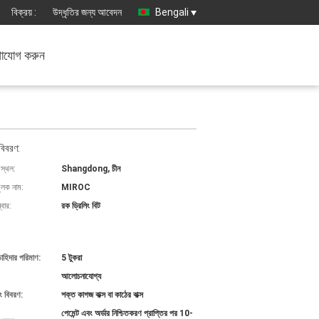
বিক্রয় :
উদ্ধৃতির জন্য আবেদন
Bengali
াযোগ করুন
বিবরণ:
 স্থল:
Shangdong, চীন
ুলক নাম:
MIROC
বার:
রক ড্রিলিং বিট
চাহিদার পরিমাণ:
5 টুকরা
আলোচনাযোগ্য
ং বিবরণ:
শক্ত কাগজ বাক্স বা কাঠের বাক্স
পেমেন্ট এবং অর্ডার নিশ্চিতকরণ প্রাপ্তির পর 10-