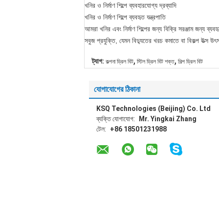
খনির ও নির্মাণ শিল্পে ব্যবহারযোগ্য দ্রব্যাদি
খনির ও নির্মাণ শিল্পে ব্যবহৃত যন্ত্রপাতি
আমরা খনির এবং নির্মাণ শিল্পের জন্য বিক্রি সরঞ্জাম জন্য ব্যবহৃত
সবুজ প্রযুক্তি, যেমন বিদ্যুতের খরচ কমাতে বা বিকল্প উত্স উৎ
,
,
ট্যাগ:
কল্পনা ড্রিল বিট
স্টিল ড্রিল বিট শক্ত
শিল্প ড্রিল বিট
যোগাযোগের ঠিকানা
KSQ Technologies (Beijing) Co. Ltd
ব্যক্তি যোগাযোগ:
Mr. Yingkai Zhang
টেল:
+86 18501231988