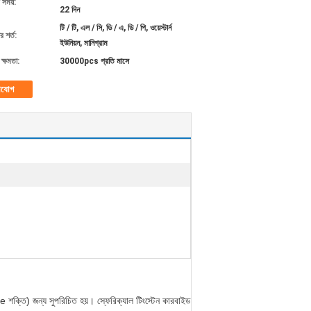
 সময়:
22 দিন
টি / টি, এল / সি, ডি / এ, ডি / পি, ওয়েস্টার্ন
 শর্ত:
ইউনিয়ন, মানিগ্রাম
ক্ষমতা:
30000pcs প্রতি মাসে
াযোগ
e শক্তি) জন্য সুপরিচিত হয়।
স্ফেরিক্যাল টিংস্টেন কারবাইড