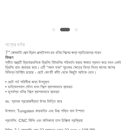
POLICY
পণ্যের বর্ণনা
7 ° মোমবাতি হেক্স ড্রিল এক্সটেনশন রড খনির শিল্পের জন্য প্রতিরোধের পরেন
বিবরণ
স্ফীত যন্ত্রটি ড্রিলারগুলিকে ড্রিলিং বিটগুলির পরিবর্তন করার ক্ষমতা প্রদান করে যখন একই
ড্রিলিং রাড ব্যবহার করে।
এটি "নকল বন্ধ" সূচকের ক্ষেত্রে ভিন্ন ভিন্ন মাপের মাপের
বিভিন্ন বৈশিষ্ট্য রয়েছে - ছোট কোণটি কাঁটা থেকে কিছুটা আটকে দেবে।
• ছোট গর্ত পরিসীমা জন্য উপযুক্ত
• ডাইমেনশনাল স্টোন খনন শিল্পে ব্যাপকভাবে ব্যবহৃত
• ভূগর্ভস্থ খনির শিল্পে ব্যাপকভাবে ব্যবহৃত
রঙ: গ্রাহক প্রয়োজনীয়তা উপর ভিত্তি করে
উপাদান: Tungsten কারবাইড এবং উচ্চ শক্তি খাদ ইস্পাত
প্রসেসিং: CNC মিলিং এবং মালিকানা তাপ চিকিত্সা প্রক্রিয়া