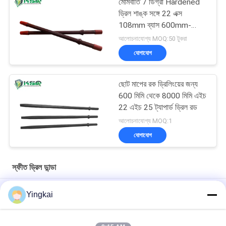
মোমবাতি 7 ডিগ্রী Hardened
ড্রিল শাঙ্ক সঙ্গে 22 এক্স
108mm ব্যাস 600mm-
6000mm
আলোচনাযোগ্য MOQ:50 টুকরা
যোগাযোগ
ছোট মাপের রক ড্রিলিংয়ের জন্য
600 মিমি থেকে 8000 মিমি এইচ
22 এইচ 25 ট্যাপার্ড ড্রিল রড
আলোচনাযোগ্য MOQ:1
যোগাযোগ
স্ফীত ড্রিল ডান্ডা
2 ইঞ্চি 4 ইঞ্চি 7 ডিগ্রি হেক্স 22 শ্যাঙ্ক টাংস্টেন কার্বাইড টেপারড ড্রিল রড
Yingkai
খনন সরঞ্জাম টেপারড ড্রিল রড 7 11 এবং 12 ডিগ্রি টেকসই হেক্সাগোনাল রক