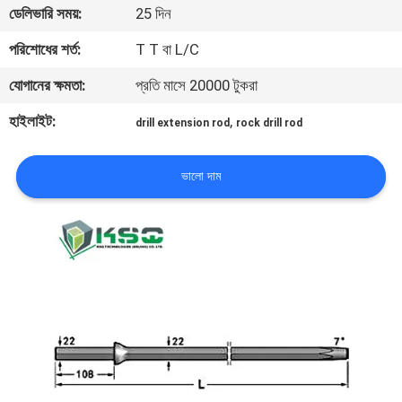
ডেলিভারি সময়:
25 দিন
নিয়ন্ত্রণ
পরিশোধের শর্ত:
T T বা L/C
যোগাযোগ
যোগানের ক্ষমতা:
প্রতি মাসে 20000 টুকরা
করুন
হাইলাইট:
,
drill extension rod
rock drill rod
উদ্ধৃতির
ভালো দাম
জন্য
আবেদন
সাইট
ম্যাপ
PRIVACY