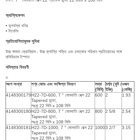
টাইপ: 7 ° মোমবাতি হেক্স 22 প্যাডেড ডান্ডা 22 mm x 108 মিমি
অ্যাপ্লিকেশন
• ভূগর্ভস্থ খনির
• টানেলিং
প্রতিযোগিতামূলক সুবিধা
উচ্চ ক্ষমতা ক্রোমিয়াম - উচ্চ ক্লান্তি শক্তি এবং চমত্কার পরিধান প্রতিরোধের সঙ্গে
মলিবিডাম ইস্পাত
সবিস্তার বিবরণী
<
অংশ সংখ্যা
পণ্য কোড এবং সংক্ষিপ্ত বিবরণ
লম্বা
দৈর্ঘ্য (ফুট /
ওজন
(মিমি)
ইঞ্চি)
(কেজি)
4148300179
H22-7D-600, 7 ° মোমবাতি হেক্স 22
600
2
1.93
Tapered ডান্ডা,
শঙ্কু 22 মিমি x 108 মিমি
4148300180
H22-7D-800, 7 ° মোমবাতি হেক্স 22
800
2 5/8
2,54
Tapered ডান্ডা,
শঙ্কু 22 মিমি x 108 মিমি
4148300181
H22-7D-1000, 7 ° মোমবাতি হেক্স 22
1000
3 2/7
3.15
Tapered ডান্ডা,
শঙ্কু 22 মিমি x 108 মিমি