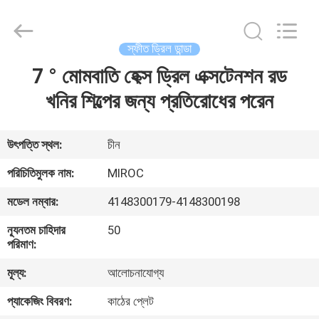
KSQ
Technologies
(Beijing)
Co.
Ltd.
স্ফীত ড্রিল ডান্ডা
All
Rights
Reserved.
7 ° মোমবাতি হেক্স ড্রিল এক্সটেনশন রড
বাড়ি
খনির শিল্পের জন্য প্রতিরোধের পরেন
পণ্য
উৎপত্তি স্থল:
চীন
আমাদের
পরিচিতিমুলক নাম:
MIROC
সম্পর্কে
মডেল নম্বার:
4148300179-4148300198
ন্যূনতম চাহিদার
50
কারখানা
পরিমাণ:
ভ্রমণ
মূল্য:
আলোচনাযোগ্য
প্যাকেজিং বিবরণ:
কাঠের প্লেট
মান