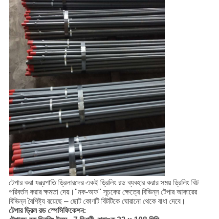
টেপার করা যন্ত্রপাতি ড্রিলারদের একই ড্রিলিং রড ব্যবহার করার সময় ড্রিলিং বিট
পরিবর্তন করার ক্ষমতা দেয়।"নক-অফ" সূচকের ক্ষেত্রে বিভিন্ন টেপার আকারের
বিভিন্ন বৈশিষ্ট্য রয়েছে – ছোট কোণটি বিটটিকে ঘোরানো থেকে বাধা দেবে।
টেপার ড্রিল রড স্পেসিফিকেশন: