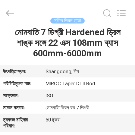
KSQ
Technologies
(Beijing)
Co.
Ltd.
স্ফীত ড্রিল ডান্ডা
All
Rights
Reserved.
মোমবাতি 7 ডিগ্রী Hardened ড্রিল
বাড়ি
শাঙ্ক সঙ্গে 22 এক্স 108mm ব্যাস
পণ্য
600mm-6000mm
আমাদের
উৎপত্তি স্থল:
Shangdong, চীন
সম্পর্কে
পরিচিতিমুলক নাম:
MIROC Taper Drill Rod
সাক্ষ্যদান:
ISO
কারখানা
মডেল নম্বার:
মোমবাতি ড্রিল রড 7 ডিগ্রী
ভ্রমণ
ন্যূনতম চাহিদার
50 টুকরা
পরিমাণ:
মান