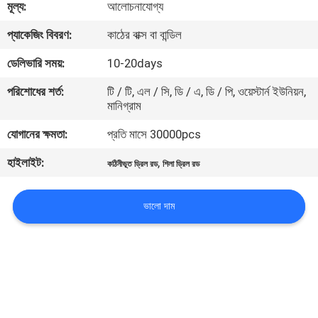
মূল্য:
আলোচনাযোগ্য
নিয়ন্ত্রণ
প্যাকেজিং বিবরণ:
কাঠের বাক্স বা বান্ডিল
যোগাযোগ
ডেলিভারি সময়:
10-20days
করুন
পরিশোধের শর্ত:
টি / টি, এল / সি, ডি / এ, ডি / পি, ওয়েস্টার্ন ইউনিয়ন,
মানিগ্রাম
উদ্ধৃতির
যোগানের ক্ষমতা:
প্রতি মাসে 30000pcs
জন্য
হাইলাইট:
,
কঠিনীভূত ড্রিল রড
শিলা ড্রিল রড
আবেদন
ভালো দাম
সাইট
ম্যাপ
PRIVACY