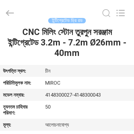
KSQ
Technologies
(Beijing)
Co.
Ltd.
ইন্টিগ্রেটেড ড্রি রড
All
Rights
Reserved.
CNC মিলিং স্টোন তুরপুন সরঞ্জাম
বাড়ি
ইন্টিগ্রেটেড 3.2m - 7.2m Ø26mm -
পণ্য
40mm
আমাদের
উৎপত্তি স্থল:
চীন
সম্পর্কে
পরিচিতিমুলক নাম:
MIROC
মডেল নম্বার:
4148300027-4148300043
কারখানা
ন্যূনতম চাহিদার
50
ভ্রমণ
পরিমাণ:
মূল্য:
আলোচনাযোগ্য
মান