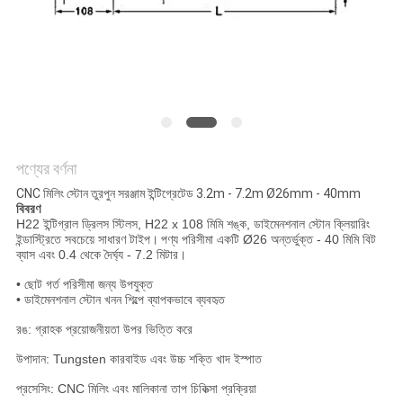
POLICY
পণ্যের বর্ণনা
CNC মিলিং স্টোন তুরপুন সরঞ্জাম ইন্টিগ্রেটেড 3.2m - 7.2m Ø26mm - 40mm
বিবরণ
H22 ইন্টিগ্রাল ড্রিলস স্টিলস, H22 x 108 মিমি শঙ্ক, ডাইমেনশনাল স্টোন ক্লিয়ারিং
ইন্ডাস্ট্রিতে সবচেয়ে সাধারণ টাইপ।
পণ্য পরিসীমা একটি Ø26 অন্তর্ভুক্ত - 40 মিমি বিট
ব্যাস এবং 0.4 থেকে দৈর্ঘ্য - 7.2 মিটার।
• ছোট গর্ত পরিসীমা জন্য উপযুক্ত
• ডাইমেনশনাল স্টোন খনন শিল্পে ব্যাপকভাবে ব্যবহৃত
রঙ: গ্রাহক প্রয়োজনীয়তা উপর ভিত্তি করে
উপাদান: Tungsten কারবাইড এবং উচ্চ শক্তি খাদ ইস্পাত
প্রসেসিং: CNC মিলিং এবং মালিকানা তাপ চিকিত্সা প্রক্রিয়া