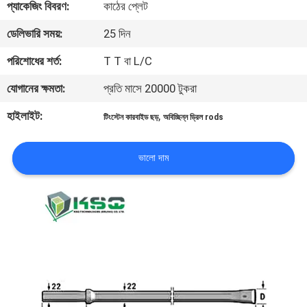
প্যাকেজিং বিবরণ:
কাঠের প্লেট
নিয়ন্ত্রণ
ডেলিভারি সময়:
25 দিন
যোগাযোগ
পরিশোধের শর্ত:
T T বা L/C
করুন
যোগানের ক্ষমতা:
প্রতি মাসে 20000 টুকরা
হাইলাইট:
,
টিংস্টেন কারবাইড ছড়
অবিচ্ছিন্ন ড্রিল rods
উদ্ধৃতির
জন্য
ভালো দাম
আবেদন
সাইট
ম্যাপ
PRIVACY