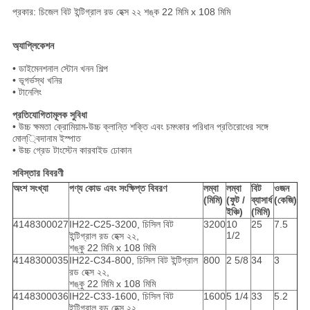
প্রকার: চিজেল বিট ইন্টিগ্রাল রড হেক্স ২২ শঙ্ক 22 মিমি x 108 মিমি
অ্যাপ্লিকেশন
• ডাইমেনশনাল স্টোন খনন শিল্প
• ভূগর্ভস্থ খনির
• টানেলিং
প্রতিযোগিতামূলক সুবিধা
• উচ্চ ক্ষমতা ক্রোমিয়াম-উচ্চ ক্লান্তি শক্তি এবং চমৎকার পরিধান প্রতিরোধের সঙ্গে
মোল্্বিদানাম ইস্পাত
• উচ্চ গ্রেড টাংস্টেন কারবাইড ঢোকান
সবিস্তার বিবরণী
অংশ সংখ্যা
পণ্য কোড এবং সংক্ষিপ্ত বিবরণ
লম্বা
লম্বা
বিট
ওজন
(মিমি)
(ফুট /
ব্যাসার্ধ
(কেজি)
ইঞ্চি)
(মিমি)
4148300027
IH22-C25-3200, চিসিল বিট
3200
10
25
7.5
1/2
ইন্টিগ্রাল রড হেক্স ২২,
শঙ্কু 22 মিমি x 108 মিমি
4148300035
IH22-C34-800, চিসিল বিট ইন্টিগ্রাল
800
2 5/8
34
3
রড হেক্স ২২,
শঙ্কু 22 মিমি x 108 মিমি
4148300036
IH22-C33-1600, চিসিল বিট
1600
5 1/4
33
5.2
ইন্টিগ্রাল রড হেক্স ২২,