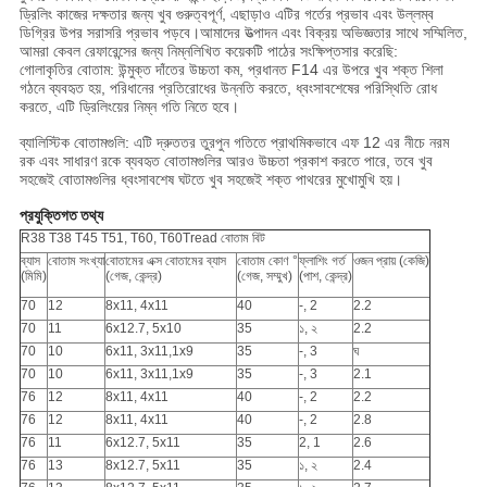
ড্রিলিং কাজের দক্ষতার জন্য খুব গুরুত্বপূর্ণ, এছাড়াও এটির গর্তের প্রভাব এবং উল্লম্ব
ডিগ্রির উপর সরাসরি প্রভাব পড়বে।আমাদের উত্পাদন এবং বিক্রয় অভিজ্ঞতার সাথে সম্মিলিত,
আমরা কেবল রেফারেন্সের জন্য নিম্নলিখিত কয়েকটি পাঠের সংক্ষিপ্তসার করেছি:
গোলাকৃতির বোতাম: উন্মুক্ত দাঁতের উচ্চতা কম, প্রধানত F14 এর উপরে খুব শক্ত শিলা
গঠনে ব্যবহৃত হয়, পরিধানের প্রতিরোধের উন্নতি করতে, ধ্বংসাবশেষের পরিস্থিতি রোধ
করতে, এটি ড্রিলিংয়ের নিম্ন গতি নিতে হবে।
ব্যালিস্টিক বোতামগুলি: এটি দ্রুততর তুরপুন গতিতে প্রাথমিকভাবে এফ 12 এর নীচে নরম
রক এবং সাধারণ রকে ব্যবহৃত বোতামগুলির আরও উচ্চতা প্রকাশ করতে পারে, তবে খুব
সহজেই বোতামগুলির ধ্বংসাবশেষ ঘটতে খুব সহজেই শক্ত পাথরের মুখোমুখি হয়।
প্রযুক্তিগত তথ্য
R38 T38 T45 T51, T60, T60Tread বোতাম বিট
ব্যাস
বোতাম সংখ্যা
বোতামের এক্স বোতামের ব্যাস
বোতাম কোণ °
ফ্লাশিং গর্ত
ওজন প্রায় (কেজি)
(মিমি)
(গেজ, কেন্দ্র)
(গেজ, সম্মুখ)
(পাশ, কেন্দ্র)
70
12
8x11, 4x11
40
-, 2
2.2
70
11
6x12.7, 5x10
35
১, ২
2.2
70
10
6x11, 3x11,1x9
35
-, 3
ঘ
70
10
6x11, 3x11,1x9
35
-, 3
2.1
76
12
8x11, 4x11
40
-, 2
2.2
76
12
8x11, 4x11
40
-, 2
2.8
76
11
6x12.7, 5x11
35
2, 1
2.6
76
13
8x12.7, 5x11
35
১, ২
2.4