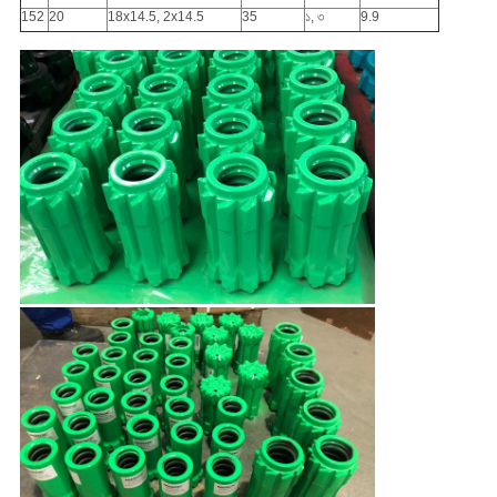
152
20
18x14.5, 2x14.5
35
১, ৩
9.9