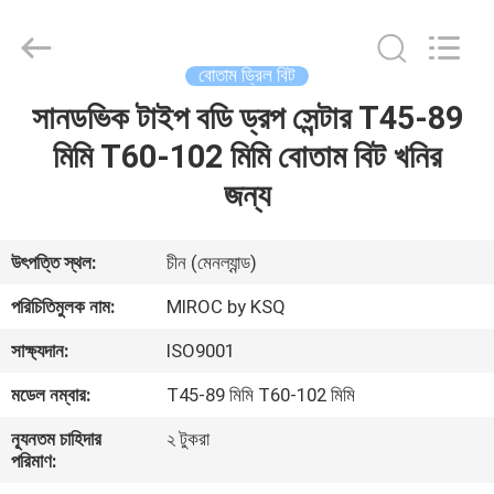
KSQ
Technologies
(Beijing)
Co.
Ltd.
বোতাম ড্রিল বিট
All
Rights
Reserved.
সানডভিক টাইপ বডি ড্রপ সেন্টার T45-89
বাড়ি
মিমি T60-102 মিমি বোতাম বিট খনির
পণ্য
জন্য
আমাদের
উৎপত্তি স্থল:
চীন (মেনল্যান্ড)
সম্পর্কে
পরিচিতিমুলক নাম:
MIROC by KSQ
সাক্ষ্যদান:
ISO9001
কারখানা
মডেল নম্বার:
T45-89 মিমি T60-102 মিমি
ভ্রমণ
ন্যূনতম চাহিদার
২ টুকরা
পরিমাণ:
মান