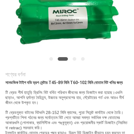
POLICY
পণ্যের বর্ণনা
সানডভিক টাইপ বডি ড্রপ সেন্টার T45-89 মিমি T60-102 মিমি বোতাম বিট খনির জন্য
টি থ্রেড শীর্ষ হাতুড়ি ড্রিলিং বিট বর্ধিত পরিধান জীবনের জন্য ডিজাইন করা হয়েছে।এগুলি
ছাড়াও, আপনি দুর্দান্ত বৈচিত্র্য, উচ্চতর অনুপ্রবেশের হার, স্ট্রেটারের গর্ত এবং আরও দীর্ঘ
জীবন থেকে উপকৃত হন।
টি থ্রেডযুক্ত বাটনের বিটগুলি 28-152 মিমি ব্যাসের, পুরো সিমেন্ট কার্বাইড থেকে তৈরি।
প্রশ্নটিতে শিলা গঠনের জন্য সর্বোত্তম বিট পেতে আমরা সমস্ত সর্বাধিক দক্ষ বোতামের
আকারগুলি (গোলাকার, ব্যালিস্টিক এবং শঙ্কুযুক্ত) এবং প্রয়োজনীয় স্কার্ট ডিজাইন (নিয়মিত
বা retrac) সরবরাহ করি।
টুনসটেন কার্বাইড বোতাম গ্রেডের পছন্দ ছাড়াও, ড্রিল বিট ডিজাইন কীভাবে চয়ন করবেন তা