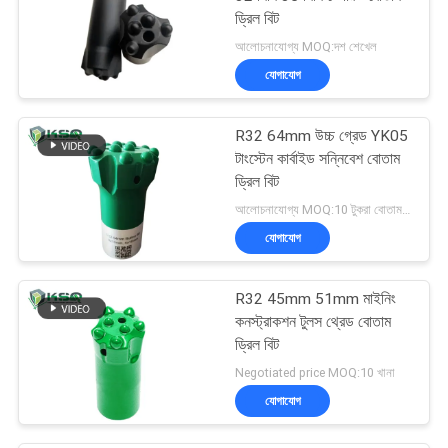
ড্রিল বিট
আলোচনাযোগ্য MOQ:দশ শেখেল
যোগাযোগ
R32 64mm উচ্চ গ্রেড YK05
টাংস্টেন কার্বাইড সন্নিবেশ বোতাম
ড্রিল বিট
আলোচনাযোগ্য MOQ:10 টুকরা বোতাম বিট
যোগাযোগ
R32 45mm 51mm মাইনিং
কনস্ট্রাকশন টুলস থ্রেড বোতাম
ড্রিল বিট
Negotiated price MOQ:10 খানা
যোগাযোগ