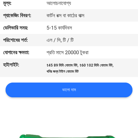
মূল্য:
আলোচনাযোগ্য
নিয়ন্ত্রণ
প্যাকেজিং বিবরণ:
কার্টন বক্স বা কাঠের বাক্স
যোগাযোগ
ডেলিভারি সময়:
5-15 কার্যদিবস
করুন
পরিশোধের শর্ত:
এল / সি, টি / টি
যোগানের ক্ষমতা:
প্রতি মাসে 20000 টুকরা
উদ্ধৃতির
হাইলাইট:
,
,
t45 89 মিমি বোতাম বিট
t60 102 মিমি বোতাম বিট
জন্য
খনির জন্য টাইপ বোতাম বিট
আবেদন
ভালো দাম
সাইট
ম্যাপ
PRIVACY