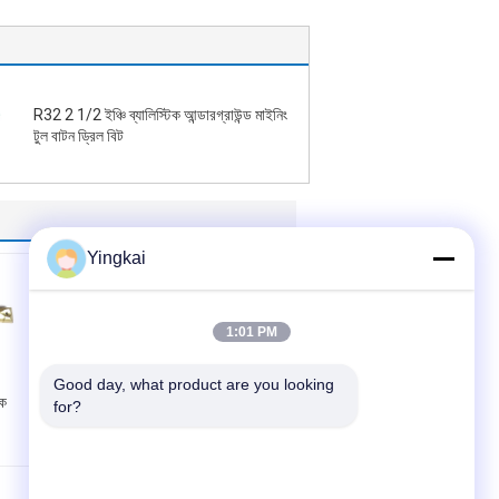
R32 2 1/2 ইঞ্চি ব্যালিস্টিক আন্ডারগ্রাউন্ড মাইনিং
টুল বাটন ড্রিল বিট
Yingkai
1:01 PM
Good day, what product are you looking 
ংক
R25 6 ডিগ্রি 3.5" শ্যাঙ্ক
for?
রক বোতাম বিট উচ্চ শক্তির
অ্যালয় স্টিল রিমিং
প্রকার:
ড্রিল বোতাম বিট