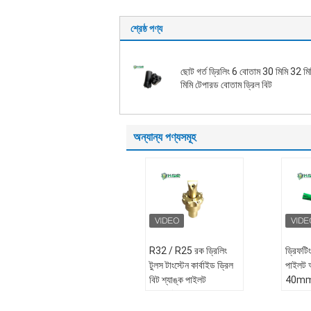
শ্রেষ্ঠ পণ্য
ছোট গর্ত ড্রিলিং 6 বোতাম 30 মিমি 32 ম
মিমি টেপারড বোতাম ড্রিল বিট
অন্যান্য পণ্যসমূহ
R32 / R25 রক ড্রিলিং
ড্রিফটিং
টুলস টাংস্টেন কার্বাইড ড্রিল
পাইলট অ
বিট শ্যাঙ্ক পাইলট
40mm ব
অ্যাডাপ্টার
35°