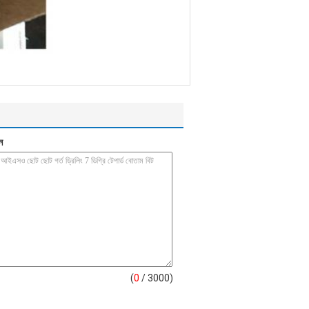
ন
(
0
/ 3000)