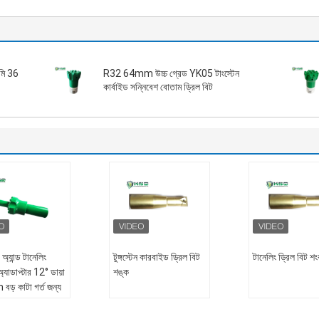
িমি 36
R32 64mm উচ্চ গ্রেড YK05 টাংস্টেন
কার্বাইড সন্নিবেশ বোতাম ড্রিল বিট
 অ্যান্ড টানেলিং
টুঙ্গস্টেন কারবাইড ড্রিল বিট
টানেলিং ড্রিল বিট শ
্যাডাপ্টার 12° ডায়া
শঙ্ক
ড় কাটা গর্ত জন্য