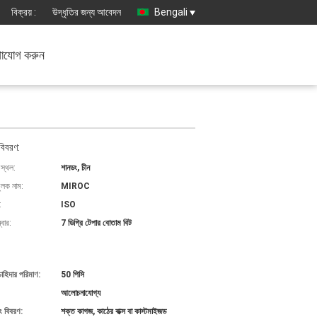
বিক্রয় :
উদ্ধৃতির জন্য আবেদন
Bengali
াযোগ করুন
বিবরণ:
 স্থল:
শানডং, চীন
ুলক নাম:
MIROC
:
ISO
বার:
7 ডিগ্রি টেপার বোতাম বিট
চাহিদার পরিমাণ:
50 পিসি
আলোচনাযোগ্য
ং বিবরণ:
শক্ত কাগজ, কাঠের বাক্স বা কাস্টমাইজড