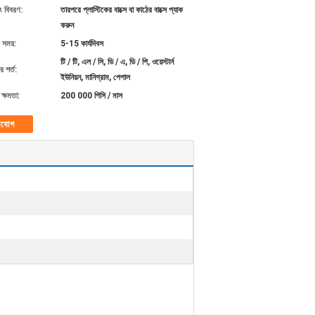
ং বিবরণ:
তারপরে প্লাস্টিকের বাক্সে বা কাঠের বাক্সে প্যাক
করুন
 সময়:
5-15 কার্যদিবস
টি / টি, এল / সি, ডি / এ, ডি / পি, ওয়েস্টার্ন
 শর্ত:
ইউনিয়ন, মানিগ্রাম, পেপাল
ক্ষমতা:
200 000 পিসি / মাস
াযোগ