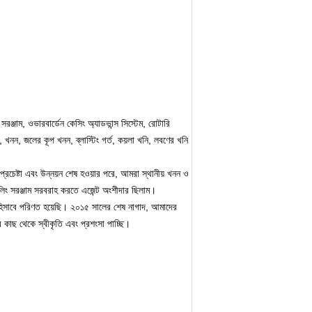
 সরঞ্জাম, ওভারবার্ডেন কেসিং অ্যাডভান্স সিস্টেম, রোটারি
 , খনন, জলের কূপ খনন, ব্লাস্টিং গর্ত, কয়লা খনি, লবণের খনি
প্রচেষ্টা এবং উন্নয়ন শেষ হওয়ার পরে, আমরা স্থানীয় খনন ও
লিং সরঞ্জাম সরবরাহ করতে এজেন্ট অংশীদার ছিলাম।
 হিসাবে পরিণত হয়েছি।
২০১৫ সালের শেষ নাগাদ, আমাদের
টের কাছ থেকে স্বীকৃতি এবং প্রশংসা পাচ্ছি।