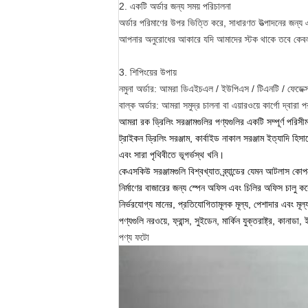
2. একটি অর্ডার জন্য সময় পরিচালনা
অর্ডার পরিমাণের উপর ভিত্তি করে, সাধারণত উত্পাদনের জন্য
আপনার অনুরোধের আকারে যদি আমাদের স্টক থাকে তবে কেব
3. শিপিংয়ের উপায়
নমুনা অর্ডার: আমরা ডিএইচএল / ইউপিএস / টিএনটি / ফেডেক্স /
বাল্ক অর্ডার: আমরা
সমুদ্র চালনা বা
এয়ারওয়ে কার্গো দ্বারা
পর
আমরা রক ড্রিলিং সরঞ্জামগুলির পণ্যগুলির একটি সম্পূর্ণ পরি
ট্রাইকন ড্রিলিং সরঞ্জাম, কার্বাইড নাকাল সরঞ্জাম ইত্যাদি হি
এবং সারা পৃথিবীতে ভূগর্ভস্থ খনি।
কেএসকিউ সরঞ্জামগুলি বিশ্বখ্যাত ব্র্যান্ডের যেমন আটলাস কোপকো
নির্মাণের বাজারের জন্য স্পেন অফিস এবং চিলির অফিস চালু 
নির্ভরযোগ্য মানের, প্রতিযোগিতামূলক মূল্য, পেশাদার এবং মূল
পণ্যগুলি নরওয়ে, ফ্রান্স, সুইডেন, মার্কিন যুক্তরাষ্ট্র, কান
পণ্য ফটো