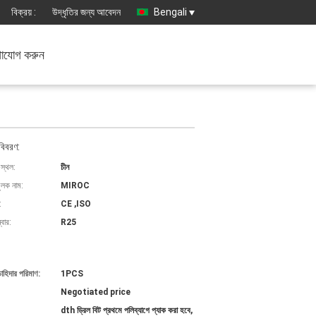
বিক্রয় :
উদ্ধৃতির জন্য আবেদন
Bengali
াযোগ করুন
বিবরণ:
 স্থল:
চীন
ুলক নাম:
MIROC
:
CE ,ISO
বার:
R25
চাহিদার পরিমাণ:
1PCS
Negotiated price
dth ড্রিল বিট প্রথমে পলিব্যাগে প্যাক করা হবে,