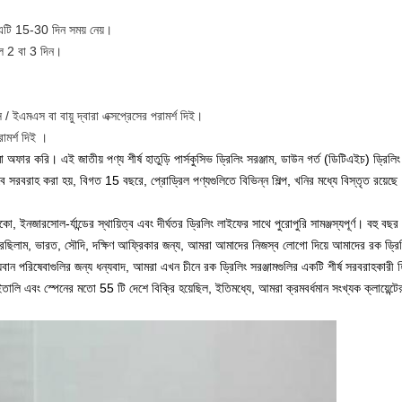
 এটি 15-30 দিন সময় নেয়।
ল 2 বা 3 দিন।
 ইএমএস বা বায়ু দ্বারা এক্সপ্রেসের পরামর্শ দিই।
ামর্শ দিই
।
সীমা অফার করি।
এই জাতীয় পণ্য শীর্ষ হাতুড়ি পার্সকুসিভ ড্রিলিং সরঞ্জাম, ডাউন গর্ত (ডিটিএইচ) ড্রিলিং
সাবে সরবরাহ করা হয়, বিগত 15 বছরে, প্রোড্রিল পণ্যগুলিতে বিভিন্ন শিল্প, খনির মধ্যে বিস্তৃত রয়েছে
, ইনজারসোল-র্যান্ডের স্থায়িত্ব এবং দীর্ঘতর ড্রিলিং লাইফের সাথে পুরোপুরি সামঞ্জস্যপূর্ণ।
বহু বছর 
করেছিলাম, ভারত, সৌদি, দক্ষিণ আফ্রিকার জন্য, আমরা আমাদের নিজস্ব লোগো দিয়ে আমাদের রক ড্রি
্যবান পরিষেবাগুলির জন্য ধন্যবাদ, আমরা এখন চীনে রক ড্রিলিং সরঞ্জামগুলির একটি শীর্ষ সরবরাহকারী
াডা, ইতালি এবং স্পেনের মতো 55 টি দেশে বিক্রি হয়েছিল, ইতিমধ্যে, আমরা ক্রমবর্ধমান সংখ্যক ক্লায়েন্