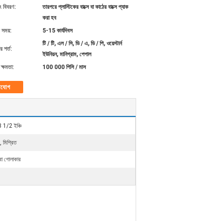
ং বিবরণ:
তারপরে প্লাস্টিকের বাক্সে বা কাঠের বাক্সে প্যাক
করা হব
 সময়:
5-15 কার্যদিবস
টি / টি, এল / সি, ডি / এ, ডি / পি, ওয়েস্টার্ন
 শর্ত:
ইউনিয়ন, মানিগ্রাম, পেপাল
ক্ষমতা:
100 000 পিসি / মাস
াযোগ
3 1/2 ইঞ্চি
, মিশ্রিত
 বা গোলাকার