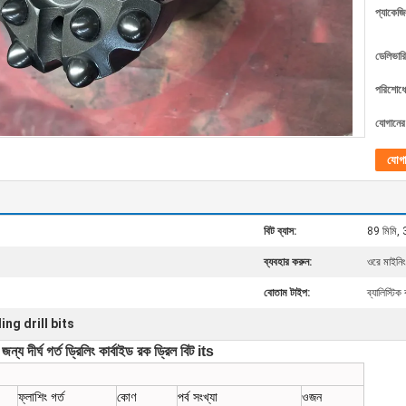
প্যাকেজি
ডেলিভারি
পরিশোধের
যোগানের 
যোগ
বিট ব্যাস:
89 মিমি, 
ব্যবহার করুন:
ওরে মাইনিং
বোতাম টাইপ:
ব্যালিস্টিক
ling drill bits
 দীর্ঘ গর্ত ড্রিলিং কার্বাইড রক ড্রিল বিট its
ফ্লাশিং গর্ত
কোণ
পর্ব সংখ্যা
ওজন