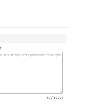
ন
(
0
/ 3000)