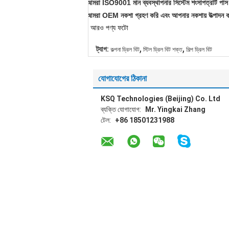
আমরা ISO9001 মান ব্যবস্থাপনার সিস্টেম শংসাপত্রটি পা
আমরা OEM নকশা গ্রহণ করি এবং আপনার নকশায় উত্পাদন 
আরও পণ্য ফটো
,
,
ট্যাগ:
কল্পনা ড্রিল বিট
স্টিল ড্রিল বিট শক্ত
শিল্প ড্রিল বিট
যোগাযোগের ঠিকানা
KSQ Technologies (Beijing) Co. Ltd
ব্যক্তি যোগাযোগ:
Mr. Yingkai Zhang
টেল:
+86 18501231988