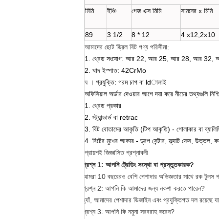
মিমি
ইঞ্চি
গেজ এক্স মিমি
সামনের
x মিমি
89
3 1/2
8 * 12
4
x12,2x10
আমাদের ছোট ড্রিল বিট পণ্য পরিসীমা:
1. থ্রেড সংযোগ: আর 22, আর 25, আর 28, আর 32, আর
2. খাদ ইস্পাত: 42CrMo
ঘ
।
প্রযুক্তি: গরম চাপ বা ldালাই
অফিসিয়াল অর্ডার দেওয়ার আগে দয়া করে নীচের তথ্যগুলি নিশ্
1. থ্রেড প্রকার
2. স্ট্যান্ডার্ড বা retrac
3. বিট বোতামের আকৃতি (টিপ আকৃতি) - গোলাকার বা ব্যালিস
4. বিটের মুখের আকার - ড্রপ সেন্টার, ফ্ল্যাট ফেস, উত্তল, ক
প্রায়শই জিজ্ঞাসিত প্রশ্নাবলী
প্রশ্ন 1: আপনি ট্রেডিং সংস্থা বা প্রস্তুতকারক?
আমরা 10 বছরেরও বেশি পেশাদার অভিজ্ঞতার সাথে রক টুলস প
প্রশ্ন 2: আপনি কি আমাদের জন্য নকশা করতে পারেন?
হ্যাঁ, আমাদের পেশাদার ডিজাইন এবং প্রযুক্তিগত দল রয়েছে যাত
প্রশ্ন 3: আপনি কি নমুনা সরবরাহ করেন?