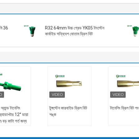
িমি 36
R32 64mm উচ্চ গ্রেড YK05 টাংস্টেন
কার্বাইড সন্নিবেশ বোতাম ড্রিল বিট
 অ্যান্ড টানেলিং
টুঙ্গস্টেন কারবাইড ড্রিল বিট
টানেলিং ড্রিল বিট শ
্যাডাপ্টার 12° ডায়া
শঙ্ক
ড় কাটা গর্ত জন্য