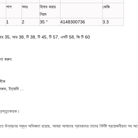
পাশ
সদর
হিসাব করার
কেজি
নিয়ম
1
2
35 °
4148300736
3.3
 35, আর 38, টি 38, টি 45, টি 57, এসটি 58, জি টি 60
চিত করুন:
্টিক
নকভ, ইত্যাদি ...
্রস্তুতকারক।
ে উন্নয়নের সমৃদ্ধ অভিজ্ঞতা রয়েছে, আমরা আমাদের গ্রাহকদের তাদের নির্দিষ্ট প্রয়োজনীয়তা সহ অনে