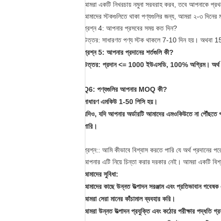
আমরা একটি নিখরচায় নমুনা সরবরাহ করব, তবে আপনাকে প্রথমে
আমাদের স্টকগুলিতে থাকা পণ্যগুলির জন্য, আমরা ২-৩ দিনের ম
প্রশ্ন 4: আপনার প্রসবের সময় কত দিন?
উত্তর: সাধারণত পণ্য স্টক থাকলে 7-10 দিন হয়।
অথবা 15-
প্রশ্ন 5: আপনার প্রদানের শর্তগুলি কী?
উত্তর: প্রদান <= 1000 ইউএসডি, 100% অগ্রিম।
অর্
Q6: পণ্যগুলির আপনার MOQ কী?
সাধারণ এমকিউ 1-50 পিসি হয়।
যদিও, যদি আপনার অর্ডারটি আমাদের এমওকিউতে না পৌঁছতে প
পারি।
প্রশ্ন:: আমি কীভাবে বিশ্বাস করতে পারি যে অর্থ প্রদানের 
আপনার এটি নিয়ে চিন্তা করার দরকার নেই।
আমরা একটি বিশ্
আমাদের সুবিধা:
আমাদের কাছে উন্নত উত্পাদন সরঞ্জাম এবং প্রতিভাবান গবেষক এ
আমরা সেরা মানের কাঁচামাল ব্যবহার করি।
আমরা উন্নত উত্পাদন প্রযুক্তি এবং কঠোর পরীক্ষার পদ্ধতি গ