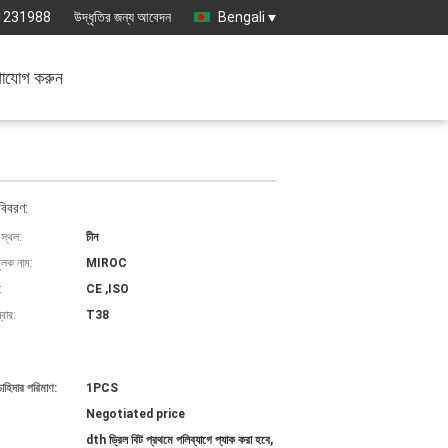
1231988
উদ্ধৃতির জন্য আবেদন
Bengali
াযোগ করুন
বিবরণ:
 স্থল:
চীন
ুলক নাম:
MIROC
:
CE ,ISO
বার:
T38
চাহিদার পরিমাণ:
1PCS
Negotiated price
dth ড্রিল বিট প্রথমে পলিব্যাগে প্যাক করা হবে,