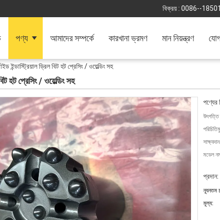
বিক্রয় :
0086--1850
ি
পণ্য
আমাদের সম্পর্কে
কারখানা ভ্রমণ
মান নিয়ন্ত্রণ
যোগ
ইড ইন্ডাস্ট্রিয়াল ড্রিল বিট হট প্রেসিং / ওয়েল্ডিং সহ
বিট হট প্রেসিং / ওয়েল্ডিং সহ
পণ্যের 
উৎপত্তি
পরিচিতিম
সাক্ষ্যদান
মডেল নম্
প্রদান:
ন্যূনতম 
মূল্য: