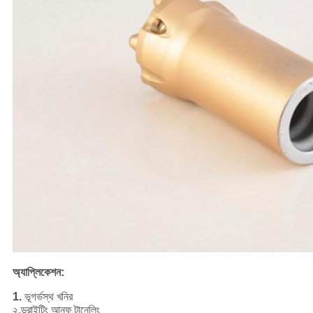
অ্যাপ্লিকেশন:
1.
ভূগর্ভস্থ খনির
২.ড্রাইটিং আনফ
টানেলিং