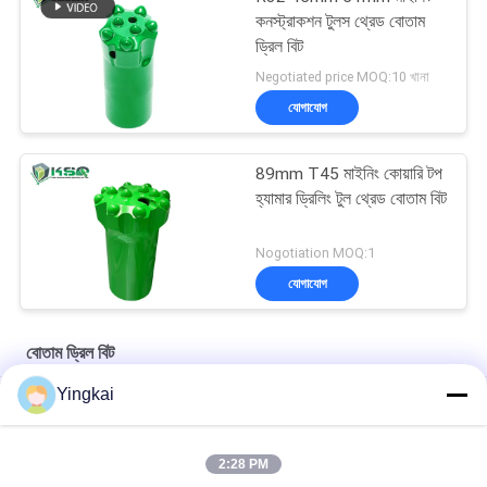
কনস্ট্রাকশন টুলস থ্রেড বোতাম
ড্রিল বিট
Negotiated price MOQ:10 খানা
যোগাযোগ
89mm T45 মাইনিং কোয়ারি টপ
হ্যামার ড্রিলিং টুল থ্রেড বোতাম বিট
Nogotiation MOQ:1
যোগাযোগ
বোতাম ড্রিল বিট
Yingkai
R32 / R25 রক ড্রিলিং টুলস টাংস্টেন কার্বাইড ড্রিল বিট শ্যাঙ্ক পাইলট অ্যাডাপ্টার
ড্রিফটিং অ্যান্ড টানেলিং পাইলট অ্যাডাপ্টার 12° ডায়া 40mm বড় কাটা গর্ত জন্য 35°
2:28 PM