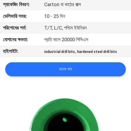
প্যাকেজিং বিবরণ:
Carton বা কাঠের বাক্স
নিয়ন্ত্রণ
ডেলিভারি সময়:
10 - 25 দিন
যোগাযোগ
পরিশোধের শর্ত:
T/T, L/C, পশ্চিম ইউনিয়ন
করুন
যোগানের ক্ষমতা:
প্রতি মাসে 20000 পিসিএস
হাইলাইট:
,
industrial drill bits
hardened steel drill bits
উদ্ধৃতির
জন্য
ভালো দাম
আবেদন
সাইট
ম্যাপ
PRIVACY