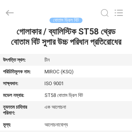
KSQ
Technologies
(Beijing)
Co.
Ltd.
বোতাম ড্রিল বিট
All
Rights
Reserved.
গোলাকার / ব্যালিস্টিক ST58 থ্রেড
বাড়ি
বোতাম বিট সুপার উচ্চ পরিধান প্রতিরোধের
পণ্য
উৎপত্তি স্থল:
চীন
আমাদের
পরিচিতিমুলক নাম:
MIROC (KSQ)
সম্পর্কে
সাক্ষ্যদান:
ISO 9001
মডেল নম্বার:
ST58 বোতাম ড্রিল বিট
কারখানা
ন্যূনতম চাহিদার
এক আলোচনা
ভ্রমণ
পরিমাণ:
মূল্য:
আলোচনাযোগ্য
মান