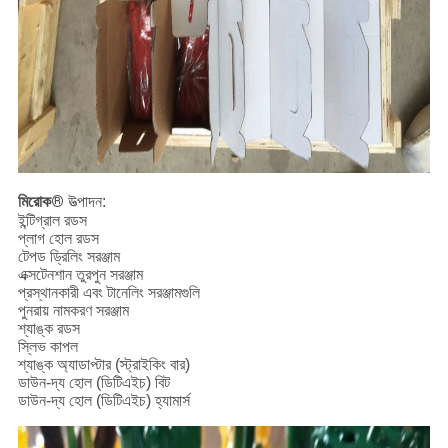
মিরোক®
উত্পাদন:
ইন্টিগ্রাল রডস
প্লাগ হোল রডস
টেপড ড্রিলিং সরঞ্জাম
এক্সটেনশান তুরপুন সরঞ্জাম
প্রস্থানকারী এবং টানেলিং সরঞ্জামগুলি
পুনরায় নামকরণ সরঞ্জাম
শ্যাঙ্ক রডস
স্লিভ কাপল
শ্যাঙ্ক অ্যাডাপ্টার (স্ট্রাইকিং বার)
ডাউন-দ্য হোল (ডিটিএইচ) বিট
ডাউন-দ্য হোল (ডিটিএইচ) হ্যামার্স