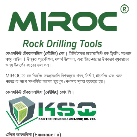
কেএসকিউ টেকনোলজিস (বেইজিং) কো।
লিমিটেডের মাইরোসি® রক ড্রিলিং সরঞ্জাম
পণ্য লাইন
।
উন্নত প্রকৌশল, যথার্থ উত্পাদন, এবং উচ্চ-মানের উপকরণ ব্যবহারের
জন্য উত্সর্গের বছরের ফলাফল।
MIROC® রক ড্রিলিং সরঞ্জামগুলি বিশ্বজুড়ে খনন, নির্মাণ, টানেলিং এবং খনন
প্রকল্পের সাথে সম্পর্কিত অনেক তুরপুন পেশাদার দ্বারা ব্যবহৃত হয়।
কেএসকিউ টেকনোলজিস (বেইজিং) কোং লি।
এলিসা জারভকিনা (Елизавета)