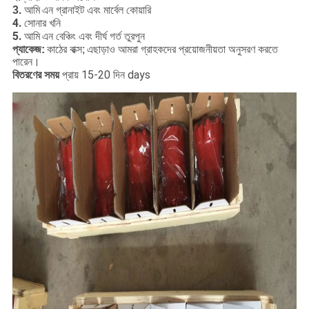
এন গ্রানাইট এবং মার্বেল কোয়ারি
3.
আমি
4.
সোনার খনি
5.
আমি
এন বেঞ্চিং এবং দীর্ঘ গর্ত তুরপুন
প্যাকেজ:
কাঠের বাক্স;
এছাড়াও আমরা গ্রাহকদের প্রয়োজনীয়তা অনুসরণ করতে
পারেন।
বিতরণের সময়
প্রায় 15-20 দিন days