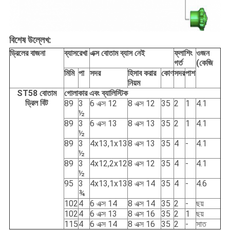
বিশেষ উল্লেখ:
ড্রিলের বাজনা
ব্যাসরেখা
এক্স বোতাম ব্যাস নেই
ফ্লাশিং
ওজন
গর্ত
(কেজি
মিমি
পা
সদর
হিসাব করার
কোণ
সদর
পাশ
নিয়ম
ST58 বোতাম
গোলাকার এবং ব্যালিস্টিক
ড্রিল বিট
89
3
6 এক্স 12
8 এক্স 12
35
2
1
4.1
½
89
3
6 এক্স 13
8 এক্স 13
35
2
1
4.1
½
89
3
4x13,1x13
8 এক্স 13
35
4
-
4.1
½
89
3
4x12,2x12
8 এক্স 12
35
4
-
4.1
½
95
3
4x13,1x13
8 এক্স 14
35
4
-
4.6
¾
102
4
6 এক্স 14
8 এক্স 14
35
2
-
ছয়
102
4
6 এক্স 13
8 এক্স 16
35
2
1
ছয়
115
4
6 এক্স 14
8 এক্স 16
35
2
-
সাত