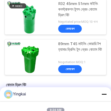
R32 45mm 51mm মাইনিং
কনস্ট্রাকশন টুলস থ্রেড বোতাম
ড্রিল বিট
Negotiated price MOQ:10 খানা
যোগাযোগ
89mm T45 মাইনিং কোয়ারি টপ
হ্যামার ড্রিলিং টুল থ্রেড বোতাম বিট
Nogotiation MOQ:1
যোগাযোগ
বোতাম ড্রিল বিট
Yingkai
R32 / R25 রক ড্রিলিং টুলস টাংস্টেন কার্বাইড ড্রিল বিট শ্যাঙ্ক পাইলট অ্যাডাপ্টার
ড্রিফটিং অ্যান্ড টানেলিং পাইলট অ্যাডাপ্টার 12° ডায়া 40mm বড় কাটা গর্ত জন্য 35°
8:24 AM