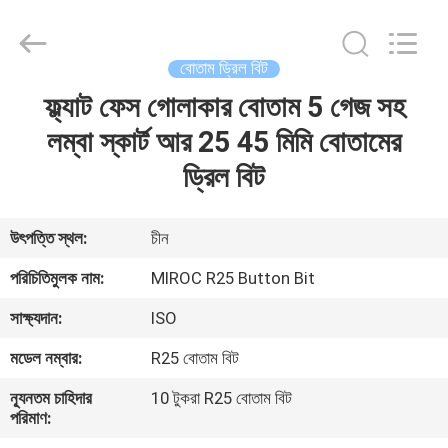
KSQ
Technologies
(Beijing)
Co.
Ltd.
বোতাম ড্রিল বিট
All
Rights
Reserved.
ফ্ল্যাট ফেস গোলাকার বোতাম 5 গেজ সহ
বাড়ি
লম্বা স্কার্ট আর 25 45 মিমি বোতামের
পণ্য
ড্রিল বিট
আমাদের
উৎপত্তি স্থল:
চীন
সম্পর্কে
পরিচিতিমুলক নাম:
MIROC R25 Button Bit
সাক্ষ্যদান:
ISO
কারখানা
মডেল নম্বার:
R25 বোতাম বিট
ভ্রমণ
ন্যূনতম চাহিদার
10 টুকরা R25 বোতাম বিট
পরিমাণ:
মান