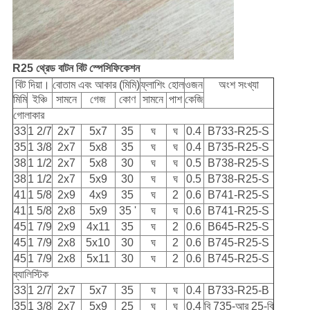
R25 থ্রেড বাটন বিট স্পেসিফিকেশন
বিট দিয়া।
বোতাম এবং আকার (মিমি)
ফ্লাশিং হোল
ওজন
অংশ সংখ্যা
মিমি
ইঞ্চি
সামনে
গেজ
কোণ
সামনে
পাশ
কেজি
গোলাকার
33
1 2/7
2x7
5x7
35
ঘ
ঘ
0.4
B733-R25-S
35
1 3/8
2x7
5x8
35
ঘ
ঘ
0.4
B735-R25-S
38
1 1/2
2x7
5x8
30
ঘ
ঘ
0.5
B738-R25-S
38
1 1/2
2x7
5x9
30
ঘ
ঘ
0.5
B738-R25-S
41
1 5/8
2x9
4x9
35
ঘ
2
0.6
B741-R25-S
41
1 5/8
2x8
5x9
35 '
ঘ
ঘ
0.6
B741-R25-S
45
1 7/9
2x9
4x11
35
ঘ
2
0.6
B645-R25-S
45
1 7/9
2x8
5x10
30
ঘ
2
0.6
B745-R25-S
45
1 7/9
2x8
5x11
30
ঘ
2
0.6
B745-R25-S
ব্যালিস্টিক
33
1 2/7
2x7
5x7
35
ঘ
ঘ
0.4
B733-R25-B
35
1 3/8
2x7
5x9
25
ঘ
ঘ
0.4
বি 735-আর 25-বি