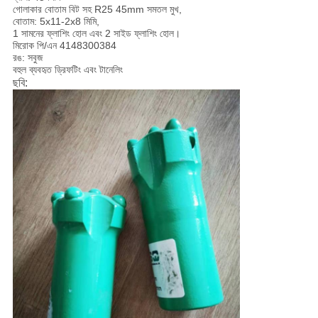
গোলাকার বোতাম বিট সহ R25 45mm সমতল মুখ,
বোতাম: 5x11-2x8 মিমি,
1 সামনের ফ্লাশিং হোল এবং 2 সাইড ফ্লাশিং হোল।
মিরোক পি/এন 4148300384
রঙ: সবুজ
বহুল ব্যবহৃত ড্রিফটিং এবং টানেলিং
ছবি: