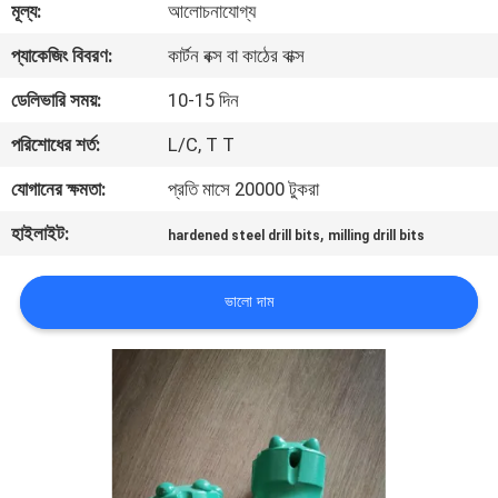
মূল্য:
আলোচনাযোগ্য
নিয়ন্ত্রণ
প্যাকেজিং বিবরণ:
কার্টন বক্স বা কাঠের বাক্স
যোগাযোগ
ডেলিভারি সময়:
10-15 দিন
করুন
পরিশোধের শর্ত:
L/C, T T
যোগানের ক্ষমতা:
প্রতি মাসে 20000 টুকরা
উদ্ধৃতির
হাইলাইট:
,
hardened steel drill bits
milling drill bits
জন্য
আবেদন
ভালো দাম
সাইট
ম্যাপ
PRIVACY