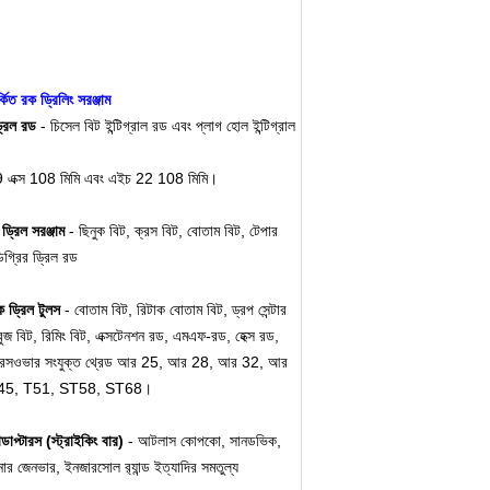
িত রক ড্রিলিং সরঞ্জাম
ড্রিল রড
- চিসেল বিট ইন্টিগ্রাল রড এবং প্লাগ হোল ইন্টিগ্রাল
9 এক্স 108 মিমি এবং এইচ 22 108 মিমি।
 ড্রিল সরঞ্জাম
- ছিনুক বিট, ক্রস বিট, বোতাম বিট, টেপার
গ্রির ড্রিল রড
 ড্রিল টুলস
- বোতাম বিট, রিটাক বোতাম বিট, ড্রপ সেন্টার
ুজ বিট, রিমিং বিট, এক্সটেনশন রড,
এমএফ-রড, হেক্স রড,
 ক্রসওভার সংযুক্ত থ্রেড আর 25, আর 28, আর 32, আর
T45, T51, ST58, ST68।
ডাপ্টারস (স্ট্রাইকিং বার)
- আটলাস কোপকো, সানডভিক,
্ডনার জেনভার, ইনজারসোল র‌্যান্ড ইত্যাদির সমতুল্য