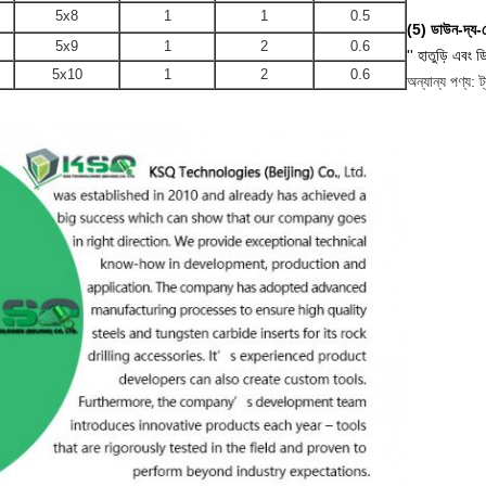
5x8
1
1
0.5
(5) ডাউন-দ্য-হ
5x9
1
2
0.6
'' হাতুড়ি এবং
5x10
1
2
0.6
অন্যান্য পণ্য: 