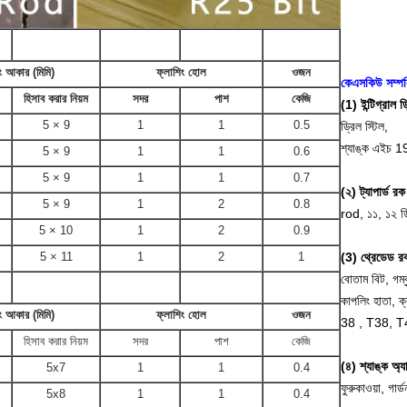
 আকার (মিমি)
ফ্লাশিং হোল
ওজন
কেএসকিউ সম্পর্ক
হিসাব করার নিয়ম
সদর
পাশ
কেজি
(1) ইন্টিগ্রাল 
5 × 9
1
1
0.5
ড্রিল স্টিল,
শ্যাঙ্ক এইচ 1
5 × 9
1
1
0.6
5 × 9
1
1
0.7
(২) ট্যাপার্ড রক
5 × 9
1
2
0.8
rod, ১১, ১২ ডি
5 × 10
1
2
0.9
5 × 11
1
2
1
(3) থ্রেডেড রক
বোতাম বিট, গম্ব
কাপলিং হাতা,
 আকার (মিমি)
ফ্লাশিং হোল
ওজন
38 , T38, 
হিসাব করার নিয়ম
সদর
পাশ
কেজি
(৪) শ্যাঙ্ক অ্যা
5x7
1
1
0.4
ফুরুকাওয়া, গার
5x8
1
1
0.4