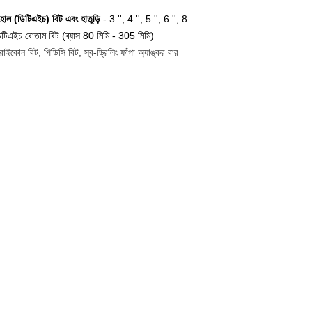
োল (ডিটিএইচ) বিট এবং হাতুড়ি
- 3 '', 4 '', 5 '', 6 '', 8
 ডিটিএইচ বোতাম বিট (ব্যাস 80 মিমি - 305 মিমি)
ট্রাইকোন বিট, পিডিসি বিট, স্ব-ড্রিলিং ফাঁপা অ্যাঙ্কর বার