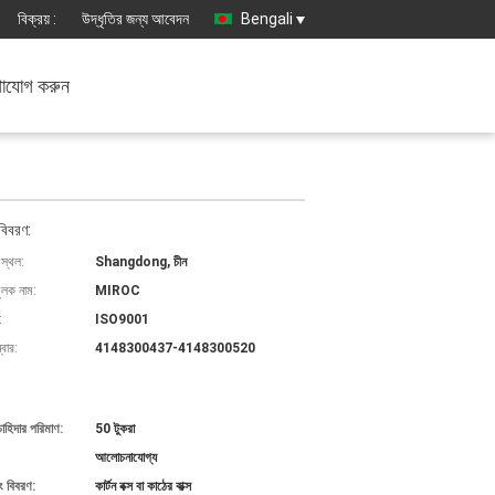
বিক্রয় :
উদ্ধৃতির জন্য আবেদন
Bengali
াযোগ করুন
বিবরণ:
 স্থল:
Shangdong, চীন
ুলক নাম:
MIROC
:
ISO9001
বার:
4148300437-4148300520
চাহিদার পরিমাণ:
50 টুকরা
আলোচনাযোগ্য
ং বিবরণ:
কার্টন বক্স বা কাঠের বাক্স