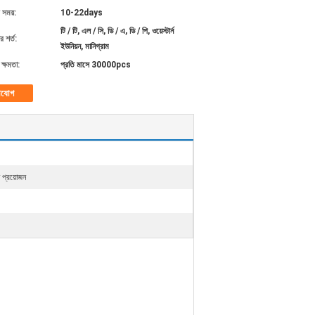
 সময়:
10-22days
টি / টি, এল / সি, ডি / এ, ডি / পি, ওয়েস্টার্ন
 শর্ত:
ইউনিয়ন, মানিগ্রাম
ক্ষমতা:
প্রতি মাসে 30000pcs
াযোগ
েষ প্রয়োজন