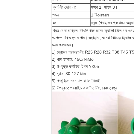
ফ্লাশিং হোল নং
সম্মুখ 1, সাইড 3।
ওজন
1 কিলোগ্রাম
রঙ
সবুজ (গ্রাহকের প্রয়োজন অনুস
থ্রেড বোতাম ড্রিল বিটগুলি উচ্চ মানের অ্যালো স্টিল বার এবং 
কমপক্ষে শক্তি হ্রাস পায়।
এছাড়াও, আমরা বিভিন্ন ড্রিলিং 
জন্য প্রযোজ্য।
1) থ্রেডের প্রকারগুলি: R25 R28 R32 T38 T45 T5
2) খাদ ইস্পাত:
45CrNiMo
3) উপযুক্ত কার্বাইড টিপস YK05
4) ব্যাস: 30-127 মিমি
5) প্রযুক্তি: গরম চাপ বা ldালাই
6) উপযুক্ত: প্রবাহিত এবং টানেলিং, বেঞ্চ তুরপুন