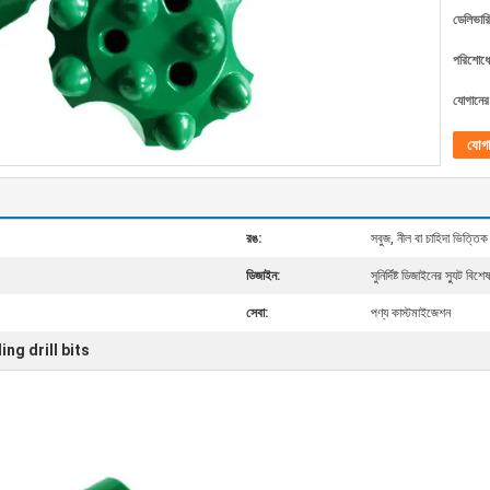
ডেলিভারি
পরিশোধের
যোগানের 
যোগ
রঙ:
সবুজ, নীল বা চাহিদা ভিত্তিক
ডিজাইন:
সুনির্দিষ্ট ডিজাইনের স্যুট বিশ
সেবা:
পণ্য কাস্টমাইজেশন
ling drill bits