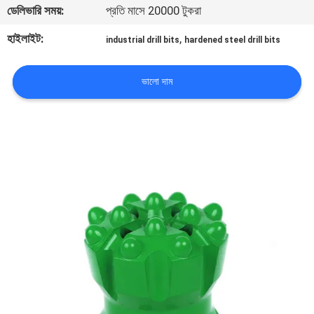
ডেলিভারি সময়:
প্রতি মাসে 20000 টুকরা
নিয়ন্ত্রণ
হাইলাইট:
,
industrial drill bits
hardened steel drill bits
যোগাযোগ
করুন
ভালো দাম
উদ্ধৃতির
জন্য
আবেদন
সাইট
ম্যাপ
PRIVACY