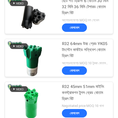
ছোট গর্ত ড্রিলিং 6 বোতাম 30 মিমি
32 মিমি 36 মিমি টেপারড বোতাম
ড্রিল বিট
আলোচনাযোগ্য MOQ:দশ শেখেল
যোগাযোগ
R32 64mm উচ্চ গ্রেড YK05
টাংস্টেন কার্বাইড সন্নিবেশ বোতাম
ড্রিল বিট
আলোচনাযোগ্য MOQ:10 টুকরা বোতাম বিট
যোগাযোগ
R32 45mm 51mm মাইনিং
কনস্ট্রাকশন টুলস থ্রেড বোতাম
ড্রিল বিট
Negotiated price MOQ:10 খানা
যোগাযোগ