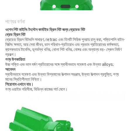
POLICY
পণ্যের বর্ণনা
ওপেন পিট মাইনিং টংস্টেন কার্বাইড ড্রিল বিট জন্য থ্রেডেড বিট
থ্রেড ড্রিল বিট
থ্রেডেড ড্রিল বিটগুলি সাধারণ, retrac এবং তিনটি সিরিজ পুনরায় চালু করা, শক্তিশালি বাটন-
ফিক্সিং ক্ষমতা, আর সেবা জীবন, ভাল পরিধান-প্রতিরোধ এবং প্রভাব প্রতিরোধের কর্মক্ষমতা,
ব্যাপকভাবে টানেলিং, ভূগর্ভস্থ খনির, খোলা পিট খনির, নোঙ্গর এবং অন্যান্য বড়- স্কেল নির্মাণ
প্রকল্প।
পণ্য উপকারিতা
উচ্চ শক্তি এবং ভাল ঘর্ষণ প্রতিরোধের সঙ্গে স্বাধীনভাবে গবেষণা এবং উন্নত alloys;
আবেদন
স্বাধীনভাবে গবেষণা এবং উন্নত বিশ্বমানের উত্পাদন সরঞ্জাম, উন্নত উত্পাদন প্রযুক্তি, পণ্য
মানের স্থিতিশীলতা নিশ্চিত।
শিরোনাম এখানে যায়।
পণ্য ওয়াইড পরিসীমা, বিভিন্ন কাজের শর্ত মেলে।