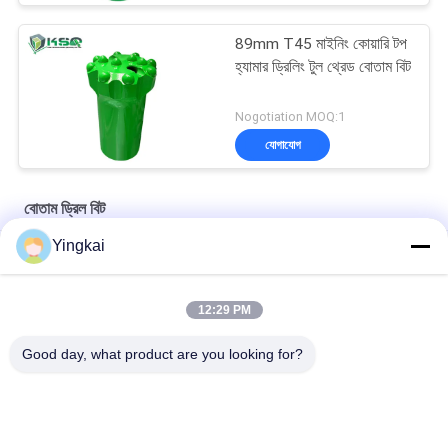
89mm T45 মাইনিং কোয়ারি টপ
হ্যামার ড্রিলিং টুল থ্রেড বোতাম বিট
Nogotiation MOQ:1
যোগাযোগ
বোতাম ড্রিল বিট
Yingkai
R32 / R25 রক ড্রিলিং টুলস টাংস্টেন কার্বাইড ড্রিল বিট শ্যাঙ্ক পাইলট অ্যাডাপ্টার
ড্রিফটিং অ্যান্ড টানেলিং পাইলট অ্যাডাপ্টার 12° ডায়া 40mm বড় কাটা গর্ত জন্য 35°
12:29 PM
টুঙ্গস্টেন কারবাইড ড্রিল বিট শঙ্ক
Good day, what product are you looking for?
সব