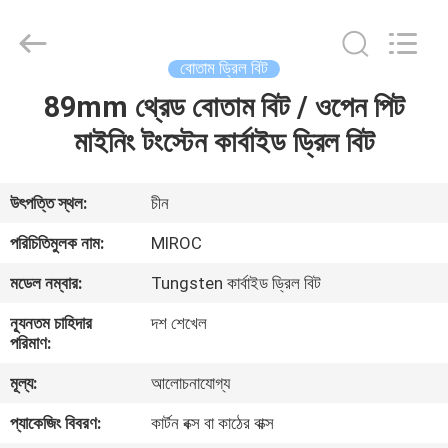
KSQ
Technologies
(Beijing)
Co.
Ltd.
বোতাম ড্রিল বিট
All
Rights
Reserved.
89mm থ্রেড বোতাম বিট / ওপেন পিট
বাড়ি
মাইনিং টংস্টেন কার্বাইড ড্রিল বিট
পণ্য
উৎপত্তি স্থল:
চীন
আমাদের
পরিচিতিমুলক নাম:
MIROC
সম্পর্কে
মডেল নম্বার:
Tungsten কার্বাইড ড্রিল বিট
ন্যূনতম চাহিদার
দশ শেখেল
কারখানা
পরিমাণ:
ভ্রমণ
মূল্য:
আলোচনাযোগ্য
প্যাকেজিং বিবরণ:
কার্টন বক্স বা কাঠের বাক্স
মান