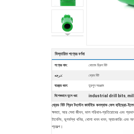
বিস্তারিত পণ্যের বর্ণনা
পণ্যের নাম:
বোতাম ড্রিল বিট
درجه:
থ্রেড বিট
যন্ত্রের ধরন:
তুরপুন সরঞ্জাম
industrial drill bits
mil
বিশেষভাবে তুলে ধরা:
,
থ্রেড বিট গ্রিন টংস্টেন কার্বাইড কনস্যাভ ফেস হাইড্রো-ইল
ক্ষমতা, আর সেবা জীবন, ভাল পরিধান-প্রতিরোধের এবং প্রভাব 
টানেলিং, ভূগর্ভস্থ খনির, খোলা খনন খনন, অ্যাংকারিং এবং অন্
প্রকল্প।