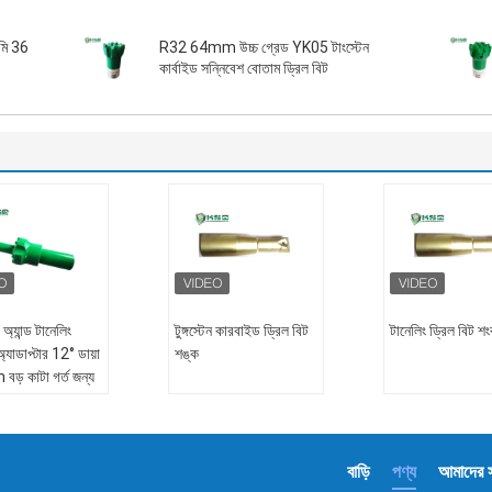
িমি 36
R32 64mm উচ্চ গ্রেড YK05 টাংস্টেন
কার্বাইড সন্নিবেশ বোতাম ড্রিল বিট
 অ্যান্ড টানেলিং
টুঙ্গস্টেন কারবাইড ড্রিল বিট
টানেলিং ড্রিল বিট শ
্যাডাপ্টার 12° ডায়া
শঙ্ক
ড় কাটা গর্ত জন্য
R32
:
মাইনিং অপারেশন,
বাড়ি
পণ্য
আমাদের সম
ং এবং টানেলিং, খনন,