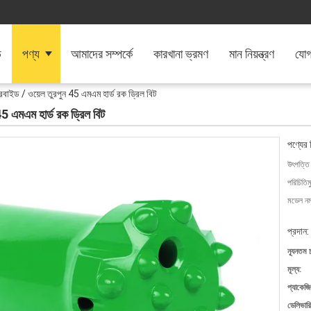
ি
পণ্য
আমাদের সম্পর্কে
কারখানা ভ্রমণ
মান নিয়ন্ত্রণ
যোগ
ারবাইড / ওয়েল তুরপুন 45 এমএম হার্ড রক ড্রিল বিট
45 এমএম হার্ড রক ড্রিল বিট
পণ্যের 
উৎপত্তি
পরিচিতিম
মডেল নম্
প্রদান:
ন্যূনতম 
মূল্য:
প্যাকেজি
ডেলিভারি