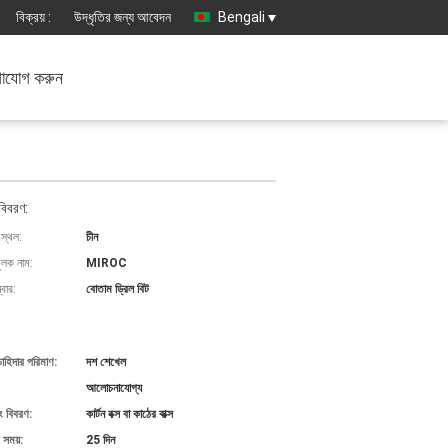
বিক্রয় :
উদ্ধৃতির জন্য আবেদন
Bengali
াযোগ করুন
বিবরণ:
 স্থল:
চীন
ুলক নাম:
MIROC
বার:
বোতাম ড্রিল বিট
চাহিদার পরিমাণ:
দশ শেখেল
আলোচনাযোগ্য
ং বিবরণ:
কার্টন বক্স বা কাঠের বাক্স
 সময়:
25 দিন