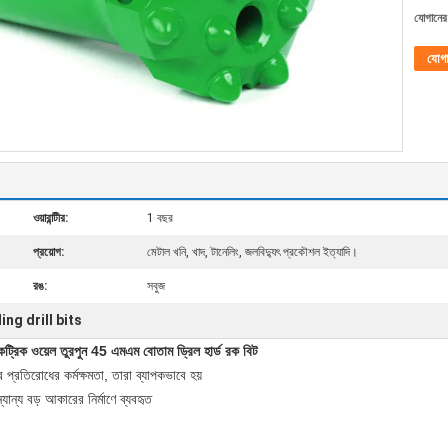
যোগানের 
যোগ
ওয়ারান্টীর:
1 বছর
প্রয়োগ:
মেটাল খনি, খাদ, টানেলিং, জলবিদ্যুৎ প্রকৌশল ইত্যাদি।
রঙ:
সবুজ
ling drill bits
েকট্রিক ওয়েল তুরপুন 45 এমএম বোতাম ড্রিল হার্ড রক বিট
প্রতিরোধের কর্মক্ষমতা, তারা ব্যাপকভাবে হয়
যান্য বড় আকারের নির্মাণে ব্যবহৃত