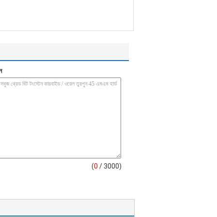
ন
(
0
/ 3000)