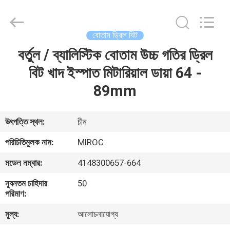
KSQ
Technologies
(Beijing)
Co.
Ltd.
বোতাম ড্রিল বিট
All
Rights
Reserved.
বর্তুল / ব্যালিস্টিক বোতাম উচ্চ গতির ড্রিল
বাড়ি
বিট খাদ ইস্পাত মিটারিয়াল ডায়া 64 -
পণ্য
89mm
আমাদের
উৎপত্তি স্থল:
চীন
সম্পর্কে
পরিচিতিমুলক নাম:
MIROC
মডেল নম্বার:
4148300657-664
কারখানা
ন্যূনতম চাহিদার
50
ভ্রমণ
পরিমাণ:
মূল্য:
আলোচনাযোগ্য
মান