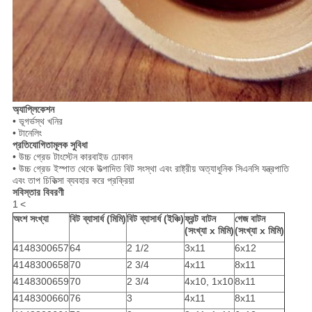
অ্যাপ্লিকেশন
• ভূগর্ভস্থ খনির
• টানেলিং
প্রতিযোগিতামূলক সুবিধা
• উচ্চ গ্রেড টাংস্টেন কারবাইড ঢোকান
• উচ্চ গ্রেড ইস্পাত থেকে উত্পাদিত বিট সংস্থা এবং রাষ্ট্রীয় অত্যাধুনিক সিএনসি যন্ত্রপাতি
এবং তাপ চিকিত্সা ব্যবহার করে প্রক্রিয়া
সবিস্তার বিবরণী
1
<
অংশ সংখ্যা
বিট ব্যাসার্ধ (মিমি)
বিট ব্যাসার্ধ (ইঞ্চি)
ফ্রন্ট বাটন
গেজ বাটন
(সংখ্যা x মিমি)
(সংখ্যা x মিমি)
4148300657
64
2 1/2
3x11
6x12
4148300658
70
2 3/4
4x11
8x11
4148300659
70
2 3/4
4x10, 1x10
8x11
4148300660
76
3
4x11
8x11