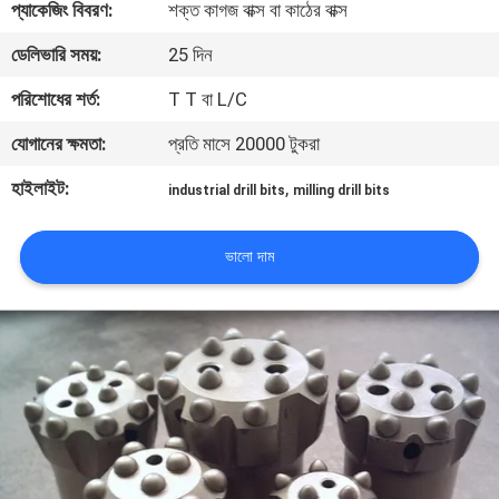
প্যাকেজিং বিবরণ:
শক্ত কাগজ বাক্স বা কাঠের বাক্স
নিয়ন্ত্রণ
ডেলিভারি সময়:
25 দিন
যোগাযোগ
পরিশোধের শর্ত:
T T বা L/C
করুন
যোগানের ক্ষমতা:
প্রতি মাসে 20000 টুকরা
হাইলাইট:
,
industrial drill bits
milling drill bits
উদ্ধৃতির
জন্য
ভালো দাম
আবেদন
সাইট
ম্যাপ
PRIVACY