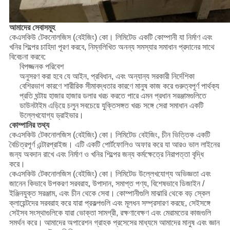
আমাদের সেবাসমূহ
কেএসকিউ টেকনোলজিস (বেইজিং) কো। লিমিটেড একটি কোম্পানী যা নির্মাণ এবং
খনির শিল্পের চাহিদা পূরণ করবে, নিম্নলিখিত অনন্য সমস্যার সমাধান প্রদানের সাথে
বিবেচনা করবে:
বিপজ্জনক পরিবেশ
অনুসরণ করা হবে যে আইন, প্রবিধান, এবং অন্যান্য সরকারী নির্দেশিকা
বেশিরভাগ কারণে শারীরিক সীমাবদ্ধতার কারণে মানুষ কাজ করে গুরুত্বপূর্ণ পার্থক্য
প্রতি ঘন্টায় হাজার হাজার ডলার খরচ করতে পারে এমন প্রধান সরঞ্জামগুলিতে
ডাউনটাইম এড়িয়ে চলুন
সবচেয়ে যুক্তিসঙ্গত খরচ সঙ্গে সেরা সমাধান একটি
উল্লেখযোগ্য ড্রাইভার।
কোম্পানির তথ্য
কেএসকিউ টেকনোলজিস (বেইজিং) কো। লিমিটেড বেইজিং, চীন ভিত্তিক একটি
বৈচিত্রপূর্ণ এন্টারপ্রাইজ। এটি একটি পোর্টফোলিও অফার করে যা আরও ভাল লাইনের
জন্য অবদান রাখে এবং নির্মাণ ও খনির শিল্পের জন্য কর্মক্ষেত্রে নিরাপত্তা বৃদ্ধি
করে।
কেএসকিউ টেকনোলজিস (বেইজিং) কো। লিমিটেড উল্লেখযোগ্য অভিজ্ঞতা এবং
জানেন কিভাবে উপকরণ সরবরাহ, উপাদান, সমাপ্ত পণ্য, বিশেষভাবে ডিজাইন /
ইঞ্জিনযুক্ত সরঞ্জাম, এবং চীন থেকে সেবা।
কোম্পানীগুলি মাঝারি থেকে বড় স্কেল
ক্লায়েন্টদের সরবরাহ করে যারা প্রকল্পগুলি এবং মূলধন সম্প্রসারণ করছে, সেইসঙ্গে
সেইসব সংস্থাগুলিকে যারা ভোক্তা সামগ্রী, রক্ষণাবেক্ষণ এবং মেরামতের কাজগুলি
সমর্থন করে।
আমাদের অপারেশন গ্রাহক প্রসেসের মাধ্যমে আমাদের মানুষ এবং জ্ঞান