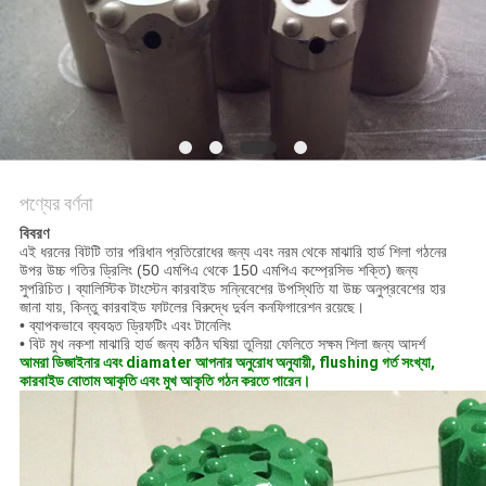
POLICY
পণ্যের বর্ণনা
বিবরণ
এই ধরনের বিটটি তার পরিধান প্রতিরোধের জন্য এবং নরম থেকে মাঝারি হার্ড শিলা গঠনের
উপর উচ্চ গতির ড্রিলিং (50 এমপিএ থেকে 150 এমপিএ কম্প্রেসিভ শক্তি) জন্য
সুপরিচিত।
ব্যালিস্টিক টাংস্টেন কারবাইড সন্নিবেশের উপস্থিতি যা উচ্চ অনুপ্রবেশের হার
জানা যায়, কিন্তু কারবাইড ফাটলের বিরুদ্ধে দুর্বল কনফিগারেশন রয়েছে।
• ব্যাপকভাবে ব্যবহৃত ড্রিফটিং এবং টানেলিং
• বিট মুখ নকশা মাঝারি হার্ড জন্য কঠিন ঘষিয়া তুলিয়া ফেলিতে সক্ষম শিলা জন্য আদর্শ
আমরা ডিজাইনার এবং diamater আপনার অনুরোধ অনুযায়ী, flushing গর্ত সংখ্যা,
কারবাইড বোতাম আকৃতি এবং মুখ আকৃতি গঠন করতে পারেন।