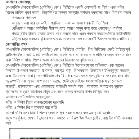
আমাদের সেবাসমূহ
কেএসকিউ টেকনোলজিস (বেইজিং) কো। লিমিটেড একটি কোম্পানী যা নির্মাণ এবং খনির
শিল্পের চাহিদা পূরণ করবে, নিম্নলিখিত অনন্য সমস্যার সমাধান প্রদানের সাথে বিবেচনা করবে:
বিপজ্জনক পরিবেশ
অনুসরণ করা হবে যে আইন, প্রবিধান, এবং অন্যান্য সরকারী নির্দেশিকা
বেশিরভাগ কারণে শারীরিক সীমাবদ্ধতার কারণে মানুষ কাজ করে গুরুত্বপূর্ণ পার্থক্য
প্রতি ঘন্টায় হাজার হাজার ডলার খরচ করতে পারে এমন প্রধান সরঞ্জামগুলিতে ডাউনটাইম
এড়িয়ে চলুন
সবচেয়ে যুক্তিসঙ্গত খরচ সঙ্গে সেরা সমাধান একটি উল্লেখযোগ্য ড্রাইভার।
কোম্পানির তথ্য
কেএসকিউ টেকনোলজিস (বেইজিং) কো। লিমিটেড বেইজিং, চীন ভিত্তিক একটি বৈচিত্রপূর্ণ
এন্টারপ্রাইজ। এটি একটি পোর্টফোলিও অফার করে যা আরও ভাল লাইনের জন্য অবদান রাখে
এবং নির্মাণ ও খনির শিল্পের জন্য কর্মক্ষেত্রে নিরাপত্তা বৃদ্ধি করে।
কেএসকিউ টেকনোলজিস (বেইজিং) কো। লিমিটেড উল্লেখযোগ্য অভিজ্ঞতা এবং জানেন
কিভাবে উপকরণ সরবরাহ, উপাদান, সমাপ্ত পণ্য, বিশেষভাবে ডিজাইন / ইঞ্জিনযুক্ত সরঞ্জাম,
এবং চীন থেকে সেবা।
কোম্পানীগুলি মাঝারি থেকে বড় স্কেল ক্লায়েন্টদের সরবরাহ করে যারা
প্রকল্পগুলি এবং মূলধন সম্প্রসারণ করছে, সেইসঙ্গে সেইসব সংস্থাগুলিকে যারা ভোক্তা
সামগ্রী, রক্ষণাবেক্ষণ এবং মেরামতের কাজগুলি সমর্থন করে।
আমাদের অপারেশন গ্রাহক
প্রসেসের মাধ্যমে আমাদের মানুষ এবং জ্ঞান অনন্য দক্ষতার উপর ভিত্তি করে।
আমাদের পোর্টফোলিও অন্তর্ভুক্ত:
খনির ও নির্মাণ শিল্পে ব্যবহারযোগ্য দ্রব্যাদি
খনির ও নির্মাণ শিল্পে ব্যবহৃত যন্ত্রপাতি
আমরা খনির এবং নির্মাণ শিল্পের জন্য বিক্রি সরঞ্জাম জন্য ব্যবহৃত খুচরা যন্ত্রাংশ
সবুজ প্রযুক্তি, যেমন বিদ্যুতের খরচ কমাতে বা বিকল্প উত্স উৎস (সৌর, বায়ু ইত্যাদি) ব্যবহার
করে।