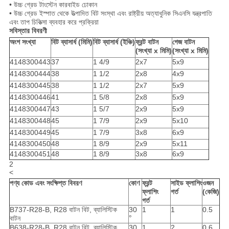
• উচ্চ গ্রেড টাংস্টেন কারবাইড ঢোকান
• উচ্চ গ্রেড ইস্পাত থেকে উত্পাদিত বিট সংস্থা এবং রাষ্ট্রীয় অত্যাধুনিক সিএনসি যন্ত্রপাতি
এবং তাপ চিকিত্সা ব্যবহার করে প্রক্রিয়া
সবিস্তার বিবরণী
অংশ সংখ্যা
বিট ব্যাসার্ধ (মিমি)
বিট ব্যাসার্ধ (ইঞ্চি)
ফ্রন্ট বাটন
গেজ বাটন
(সংখ্যা x মিমি)
(সংখ্যা x মিমি)
4148300443
37
1 4/9
2x7
5x9
4148300444
38
1 1/2
2x8
4x9
4148300445
38
1 1/2
2x7
5x9
4148300446
41
1 5/8
2x8
5x9
4148300447
43
1 5/7
2x9
5x9
4148300448
45
1 7/9
2x9
5x10
4148300449
45
1 7/9
3x8
6x9
4148300450
48
1 8/9
2x9
5x11
4148300451
48
1 8/9
3x8
6x9
2
<
পণ্য কোড এবং সংক্ষিপ্ত বিবরণ
কোণ
ফ্রন্ট
সাইড ফ্লাশিং
ওজন
ফ্লাশিং
গর্ত
(কেজি)
গর্ত
B737-R28-B, R28 বাটন বিট, ব্যালিস্টিক
30
1
1
0.5
°
বাটন
B638-R28-B, R28 বাটন বিট, ব্যালিস্টিক
30
1
2
0.6