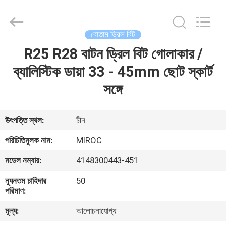
KSQ
Technologies
(Beijing)
Co.
Ltd.
বোতাম ড্রিল বিট
All
Rights
Reserved.
R25 R28 বাটন ড্রিল বিট গোলাকার /
বাড়ি
ব্যালিস্টিক ডায়া 33 - 45mm ছোট স্কার্ট
পণ্য
সঙ্গে
আমাদের
উৎপত্তি স্থল:
চীন
সম্পর্কে
পরিচিতিমুলক নাম:
MIROC
মডেল নম্বার:
4148300443-451
কারখানা
ন্যূনতম চাহিদার
50
ভ্রমণ
পরিমাণ:
মূল্য:
আলোচনাযোগ্য
মান