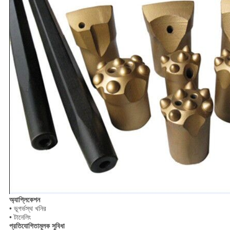
অ্যাপ্লিকেশন
• ভূগর্ভস্থ খনির
• টানেলিং
প্রতিযোগিতামূলক সুবিধা