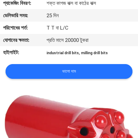
প্যাকেজিং বিবরণ:
শক্ত কাগজ বাক্স বা কাঠের বাক্স
নিয়ন্ত্রণ
ডেলিভারি সময়:
25 দিন
যোগাযোগ
পরিশোধের শর্ত:
T T বা L/C
করুন
যোগানের ক্ষমতা:
প্রতি মাসে 20000 টুকরা
হাইলাইট:
,
industrial drill bits
milling drill bits
উদ্ধৃতির
জন্য
ভালো দাম
আবেদন
সাইট
ম্যাপ
PRIVACY