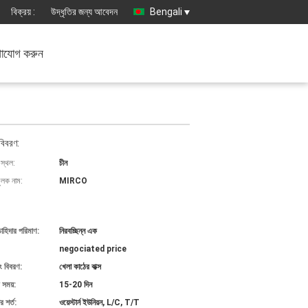
বিক্রয় :
উদ্ধৃতির জন্য আবেদন
Bengali
াযোগ করুন
বিবরণ:
 স্থল:
চীন
ুলক নাম:
MIRCO
চাহিদার পরিমাণ:
নিরবচ্ছিন্ন এক
negociated price
ং বিবরণ:
খেলা কাঠের বাক্স
 সময়:
15-20 দিন
 শর্ত:
ওয়েস্টার্ন ইউনিয়ন, L/C, T/T