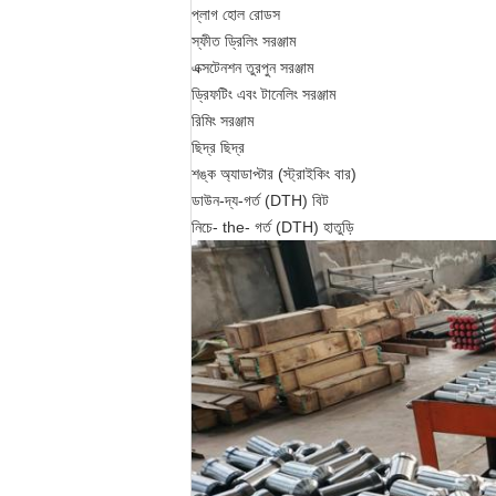
প্লাগ হোল রোডস
স্ফীত ড্রিলিং সরঞ্জাম
এক্সটেনশন তুরপুন সরঞ্জাম
ড্রিফটিং এবং টানেলিং সরঞ্জাম
রিমিং সরঞ্জাম
ছিদ্র ছিদ্র
শঙ্ক অ্যাডাপ্টার (স্ট্রাইকিং বার)
ডাউন-দ্য-গর্ত (DTH) বিট
নিচে- the- গর্ত (DTH) হাতুড়ি