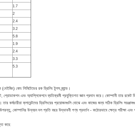
1.7
2
2.4
3.2
5.8
1.9
2.4
3.3
5.3
বেইজিং) কোং লিমিটেডের রক ড্রিলিং টুলস ব্র্যান্ড।
্রোডাকশন এবং অ্যাপ্লিকেশনে ব্যতিক্রমী প্রযুক্তিগত জ্ঞান প্রদান করে।
কোম্পানী তার রকেট ড
ে।
তার কর্মচারীরা ক্লায়েন্টদের ড্রিলিংয়ের প্রয়োজনগুলি বোঝে এবং কাজের জন্য সঠিক ড্রিলিং সরঞ্জাম
উপরন্তু, কোম্পানির উন্নয়ন দল প্রতি বছর উদ্ভাবনী পণ্য প্রবর্তন - কঠোরভাবে ক্ষেত্র পরীক্ষা এবং প
ুক্ত করে: