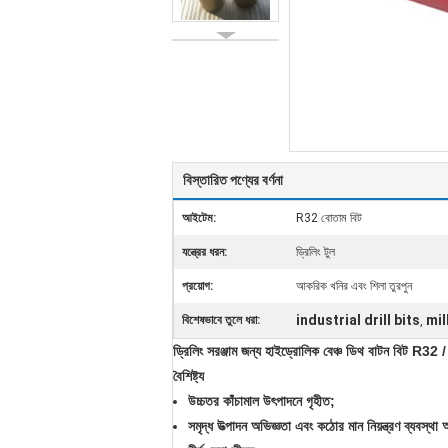
বিস্তারিত পণ্যের বর্ণনা
আইটেম:
R32 বোতাম বিট
যন্ত্রের ধরন:
ড্রিলিং টুল
প্রয়োগ:
আকরিক খনির এবং শিলা তুরপুন
industrial drill bits
mil
বিশেষভাবে তুলে ধরা:
,
ড্রিলিং সরঞ্জাম জন্য হাইড্রোলিক বেঞ্চ ডিথ বাটন বিট R
বৈশিষ্ট্য
উচ্চতর কাঁচামাল উৎপাদনে গৃহীত;
সমৃদ্ধ উত্পাদন অভিজ্ঞতা এবং কঠোর মান নিয়ন্ত্রণ ব্যবস্থা