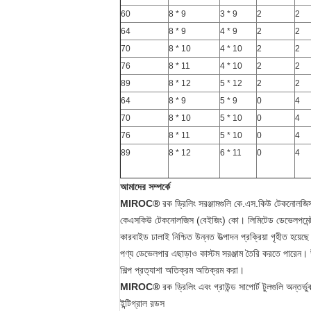
60
8 * 9
3 * 9
2
2
64
8 * 9
4 * 9
2
2
70
8 * 10
4 * 10
2
2
76
8 * 11
4 * 10
2
2
89
8 * 12
5 * 12
2
2
64
8 * 9
5 * 9
0
4
70
8 * 10
5 * 10
0
4
76
8 * 11
5 * 10
0
4
89
8 * 12
6 * 11
0
4
আমাদের সম্পর্কে
MIROC®
রক ড্রিলিং সরঞ্জামগুলি কে.এস.কিউ টেকনোলজিস (
কেএসকিউ টেকনোলজিস (বেইজিং) কো। লিমিটেড ডেভেলপমেন্ট, প
কারবাইড ঢালাই নিশ্চিত উন্নত উত্পাদন প্রক্রিয়া গৃহীত হয়েছ
পণ্য ডেভেলপার এছাড়াও কাস্টম সরঞ্জাম তৈরি করতে পারেন।
শিল্প প্রত্যাশা অতিক্রম অতিক্রম করা।
MIROC®
রক ড্রিলিং এবং গ্রাউন্ড সাপোর্ট টুলগুলি অন্তর্ভ
ইন্টিগ্রাল রডস