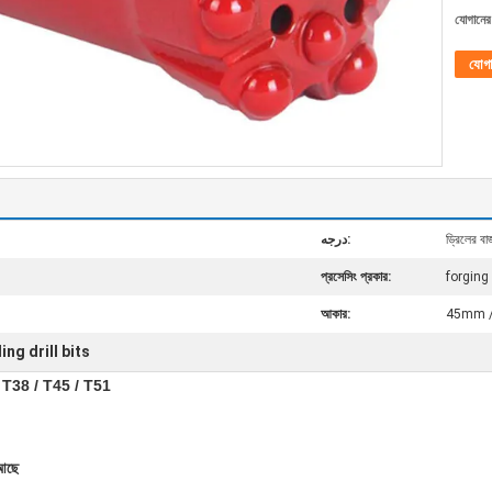
যোগানের 
যোগ
درجه:
ড্রিলের বা
প্রসেসিং প্রকার:
forging
আকার:
45mm 
ling drill bits
32 / T38 / T45 / T51
 আছে