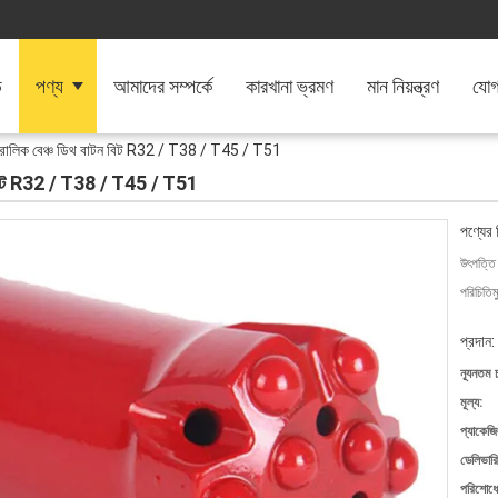
ি
পণ্য
আমাদের সম্পর্কে
কারখানা ভ্রমণ
মান নিয়ন্ত্রণ
যোগ
াইড্রোলিক বেঞ্চ ডিথ বাটন বিট R32 / T38 / T45 / T51
াটন বিট R32 / T38 / T45 / T51
পণ্যের 
উৎপত্তি
পরিচিতিম
প্রদান:
ন্যূনতম 
মূল্য:
প্যাকেজি
ডেলিভারি
পরিশোধের