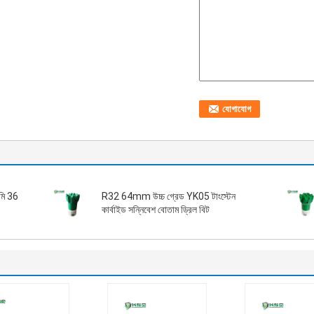
িমি 36
R32 64mm উচ্চ গ্রেড YK05 টাংস্টেন
কার্বাইড সন্নিবেশ বোতাম ড্রিল বিট