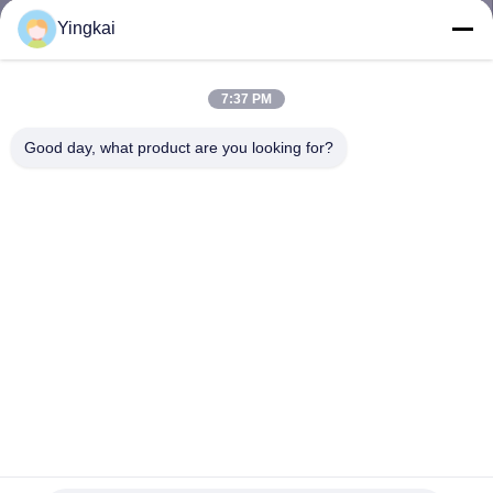
নিয়ন্ত্রণ
Yingkai
যোগাযোগ
7:37 PM
করুন
Good day, what product are you looking for?
উদ্ধৃতির
জন্য
আবেদন
সাইট
ম্যাপ
PRIVACY
R25 ড্রিল বিট রিমার