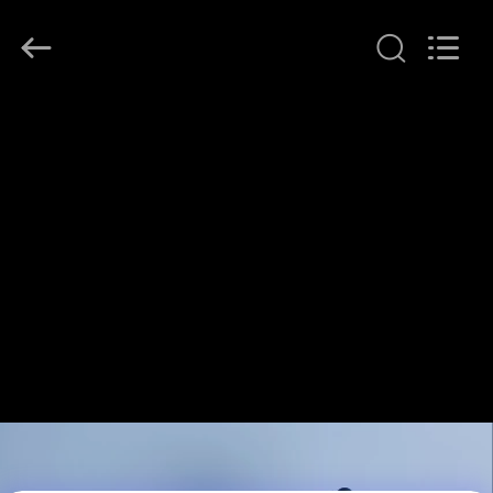
KSQ
Technologies
(Beijing)
Co.
Ltd.
All
Rights
Reserved.
বাড়ি
পণ্য
আমাদের
সম্পর্কে
কারখানা
ভ্রমণ
মান