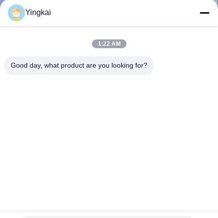
নিয়ন্ত্রণ
Yingkai
যোগাযোগ
1:22 AM
করুন
Good day, what product are you looking for?
উদ্ধৃতির
জন্য
আবেদন
সাইট
ম্যাপ
PRIVACY
ST58 152mm 6 ইঞ্চি ব্যালিস্টিক বাটন ড্রিফ্ট / টানেলিং জন্য ড্রিল বিট থ্রেড