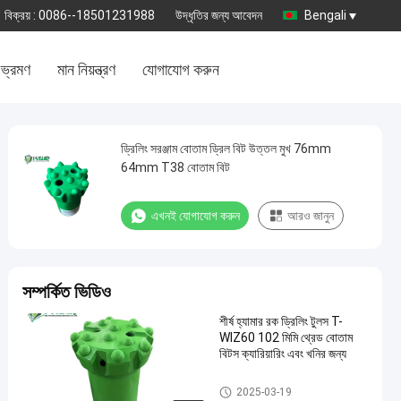
বিক্রয় :
0086--18501231988
উদ্ধৃতির জন্য আবেদন
Bengali
 ভ্রমণ
মান নিয়ন্ত্রণ
যোগাযোগ করুন
ড্রিলিং সরঞ্জাম বোতাম ড্রিল বিট উত্তল মুখ 76mm
64mm T38 বোতাম বিট
এখনই যোগাযোগ করুন
আরও জানুন
সম্পর্কিত ভিডিও
শীর্ষ হ্যামার রক ড্রিলিং টুলস T-
WIZ60 102 মিমি থ্রেড বোতাম
বিটস ক্যারিয়ারিং এবং খনির জন্য
বোতাম ড্রিল বিট
2025-03-19