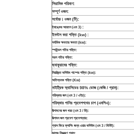
সিরামিক পরিমাণ:
সম্পূর্ণ ওজন:
সর্বোচ্চ।
ওজন (টি):
:
ট্যাঙ্কের আয়তন (এম 3)
ইনস্টল করা শক্তি (kw)
:
সর্বাধিক ক্ষমতার ক্ষমতা (kw):
স্পাইন্ডল গতির শক্তি:
সরল গতির শক্তি:
ভ্যাকুয়ামের শক্তি:
নিয়ন্ত্রিত ভলিউম পাম্পের শক্তি (kw):
অতিস্বনক শক্তি (Kw)
নাইট্রিক অ্যাসিডের 98% ডোজ (কেজি / গ্রাম):
পরিষ্কার জল (এম 3 / এইচ):
পরিষ্কার পানির প্রবেশপথের চাপ (এমপিএ):
উত্পাদনের জল খরচ (এম 3 / ডি):
উত্পাদন জল প্রবেশ প্রবেশদ্বার:
গ্যাস ফিরে ফ্লাশিং জন্য এয়ার ভলিউম (এম 3 / মিনিট):
ভালভ নিয়ন্ত্রণ গ্যাস: