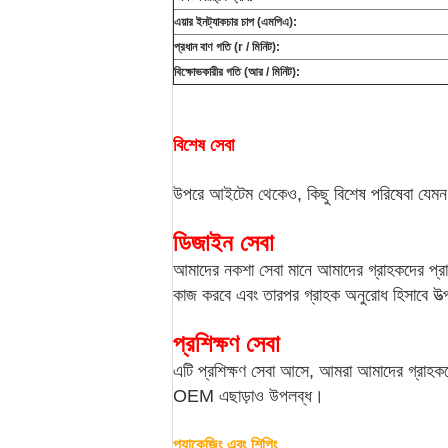
এয়ার ইনট্যাকচার চাপ (এমপিএ):
প্রধান বাণ গতি (r / মিনিট):
বিক্ষোভকারীর গতি (আর / মিনিট):
বিশেষ সেবা
উপরে আইটেম থেকেও, কিছু বিশেষ পরিষেবা যেমন নক
ডিজাইন সেবা
আমাদের নকশা সেবা মানে আমাদের গ্রাহকদের প্রাস
কাজ করবে এবং তারপর গ্রাহক অনুরোধ হিসাবে উত্
প্রশিক্ষণ সেবা
এটি প্রশিক্ষণ সেবা আসে, আমরা আমাদের গ্রাহকদে
OEM এছাড়াও উপলব্ধ।
প্যাকেজিং এবং শিপিং