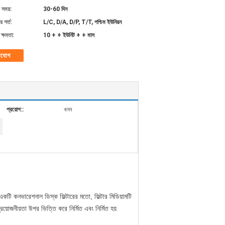
 সময়:
30-60 দিন
 শর্ত:
L/C, D/A, D/P, T/T, পশ্চিম ইউনিয়ন
ক্ষমতা:
10 + + ইউনিট + + মাস
াযোগ
প্রয়োগ::
খনন
 একটি কনভারেশনাল ডিস্ক ফিল্টারের মতো, ফিল্টার মিডিয়ামটি
প্রয়োজনীয়তা উপর ভিত্তি করে নির্মিত এবং নির্মিত হয়