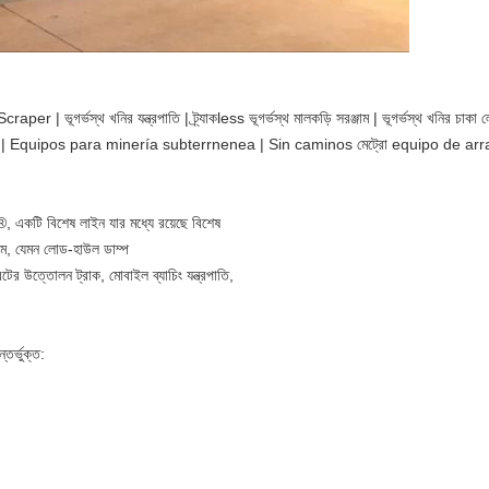
 Scraper | ভূগর্ভস্থ খনির যন্ত্রপাতি | ট্র্যাকless ভূগর্ভস্থ মালকড়ি সরঞ্জাম | ভূগর্ভস্থ খন
quipos para minería subterrnenea | Sin caminos মেট্রো equipo de arrastre
 একটি বিশেষ লাইন যার মধ্যে রয়েছে বিশেষ
্জাম, যেমন লোড-হাউল ডাম্প
ের উত্তোলন ট্রাক, মোবাইল ব্যাচিং যন্ত্রপাতি,
র্ভুক্ত: