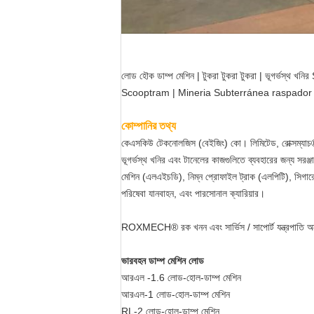
লোড হৌক ডাম্প মেশিন | টুকরা টুকরা টুকরা | ভূগর্ভস্থ খনির
Scooptram | Mineria Subterránea raspador | E
কোম্পানির তথ্য
কেএসকিউ টেকনোলজিস (বেইজিং) কো। লিমিটেড, রোক্সম্যাচ®,
ভূগর্ভস্থ খনির এবং টানেলের কাজগুলিতে ব্যবহারের জন্য সরঞ
মেশিন (এলএইচডি), নিম্ন প্রোফাইল ট্রাক (এলপিটি), সিগারেট
পরিষেবা যানবাহন, এবং পারসোনাল ক্যারিয়ার।
ROXMECH® রক খনন এবং সার্ভিস / সাপোর্ট যন্ত্রপাতি অন্ত
ভারবহন ডাম্প মেশিন লোড
আরএল -1.6 লোড-হোল-ডাম্প মেশিন
আরএল-1 লোড-হোল-ডাম্প মেশিন
RL-2 লোড-হোল-ডাম্প মেশিন