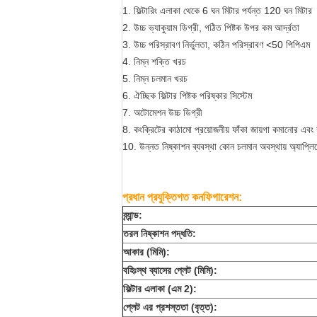
1. ফিল্টারিং এলাকা থেকে 6 ঘন মিটার পর্যন্ত 120 ঘন মিটার
2. উচ্চ ভ্যাকুয়াম ডিগ্রী, গঠিত পিষ্টক উপর কম আর্দ্রতা
3. উচ্চ পরিস্রাবণ নির্ভুলতা, কঠিন পরিস্রাবণ <50 পিপিএম
4. নিম্ন শক্তি খরচ
5. নিম্ন চলমান খরচ
6. ঐচ্ছিক ফিল্টার পিষ্টক পরিষ্কার সিস্টেম
7. অটোমেশন উচ্চ ডিগ্রী
8. কংক্রিটের কাঠামো প্রয়োজনীয় ফাঁকা জায়গা কমানোর এবং র
10. উন্নত নিষ্কাশন ব্যবস্থা কোন চলমান অবস্থায় অ্যাপ্লি
প্রধান প্রযুক্তিগত কনফিগারেশন:
ব্র্যান্ড:
তরল নিষ্কাশন পদ্ধতি:
আকার (মিমি):
বহিঃস্থ ব্যাসের প্লেট (মিমি):
ফিল্টার এলাকা (এম 2):
প্লেট এর প্রশস্ততা (বৃত্ত):