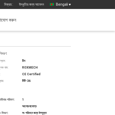
বিক্রয় :
উদ্ধৃতির জন্য আবেদন
Bengali
াযোগ করুন
বিবরণ:
 স্থল:
চীন
ুলক নাম:
ROXMECH
:
CE Certified
বার:
টিটি-36
চাহিদার পরিমাণ:
1
আলোচনাযোগ্য
ং বিবরণ:
লং পরিবহন জন্য উপযুক্ত