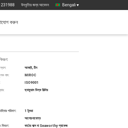
1231988
উদ্ধৃতির জন্য আবেদন
Bengali
াযোগ করুন
বিবরণ:
 স্থল:
আনহুই, চীন
ুলক নাম:
MIROC
:
ISO9001
বার:
ভ্যাকুয়াম ডিস্ক ফিল্টার
চাহিদার পরিমাণ:
1 টুকরা
আলোচনাযোগ্য
ং বিবরণ:
কাঠের বাক্স বা Seaworthy প্যাকেজ