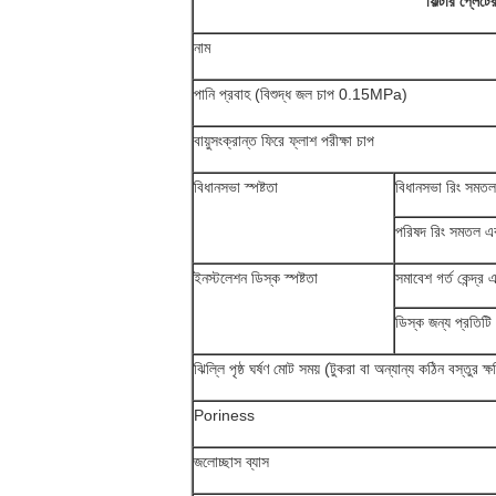
ফিল্টার প্লেট
নাম
পানি প্রবাহ (বিশুদ্ধ জল চাপ 0.15MPa)
বায়ুসংক্রান্ত ফিরে ফ্লাশ পরীক্ষা চাপ
বিধানসভা স্পষ্টতা
বিধানসভা রিং সমতল 
পরিষদ রিং সমতল এব
ইনস্টলেশন ডিস্ক স্পষ্টতা
সমাবেশ গর্ত কেন্দ্র এ
ডিস্ক জন্য প্রতিটি 
ঝিল্লি পৃষ্ঠ ঘর্ষণ মোট সময় (টুকরা বা অন্যান্য কঠিন বস্তুর ক্ষ
Poriness
জলোচ্ছাস ব্যাস