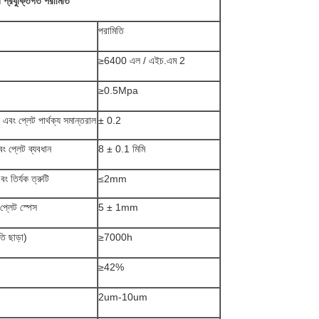
ের প্রযুক্তিগত পরামিতি
পরামিতি
≥6400 এল / এইচ.এম 2
≥0.5Mpa
এবং প্লেট পার্থক্য সমান্তরাল
± 0.2
ং প্লেট ব্যবধান
8 ± 0.1 মিমি
বং তির্যক ত্রুটি
≤2mm
প্লেট স্পেস
5 ± 1mm
তি ছাড়া)
≥7000h
≥42%
2um-10um