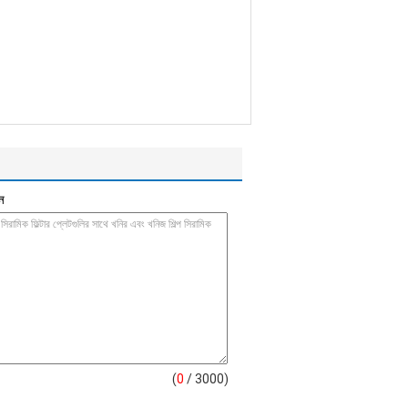
ন
(
0
/ 3000)