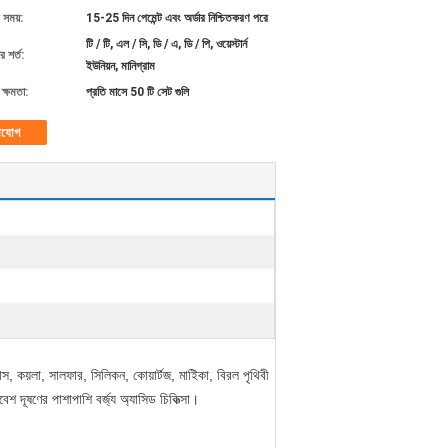
 সময়:
15-25 দিন পেমেন্ট এবং অর্ডার নিশ্চিতকরণ পরে
টি / টি, এল / সি, ডি / এ, ডি / পি, ওয়েস্টার্ন
 শর্ত:
ইউনিয়ন, মানিগ্রাম
ক্ষমতা:
প্রতি মাসে 50 টি সেট গুলি
াযোগ
ফরাস, কয়লা, সালফার, সিলিকন, কোয়ার্টজ, মাইিকা, বিরল পৃথিবী
শ দূষণের পাশাপাশি বর্জ্য অ্যাসিড চিকিত্সা।