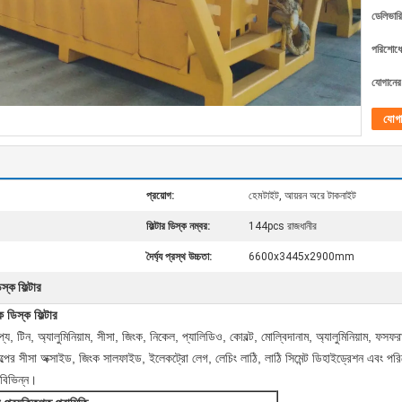
ডেলিভারি
পরিশোধের
যোগানের 
যোগ
প্রয়োগ:
হেমটাইট, আয়রন অরে টাকনাইট
ফিল্টার ডিস্ক নম্বর:
144pcs রাজধানীর
দৈর্ঘ্য প্রস্থ উচ্চতা:
6600x3445x2900mm
িস্ক ফিল্টার
 ডিস্ক ফিল্টার
রৌপ্য, টিন, অ্যালুমিনিয়াম, সীসা, জিংক, নিকেল, প্যালিডিও, কোবল্ট, মোল্বিদানাম, অ্যালুমিনিয়াম, ফস
্পের সীসা অক্সাইড, জিংক সালফাইড, ইলেকট্রো লেগ, লেচিং লাঠি, লাঠি সিমেন্ট ডিহাইড্রেশন এবং পরিবে
বিভিন্ন।