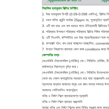
সিরামিক ভ্যাকুয়াম ফিল্টার বৈশিষ্ট্য:
1. উচ্চ ভ্যাকুয়াম ডিগ্রী (0.09-0.098 এমপিএ), ফিল্টার পি
2. তরল সলিড কন্টেন্ট সর্বোচ্চ 25ppm হয়, পুনরাবৃত্তি অ্যা
3. এটি কম খরচ এবং কম খরচের সাথে ঐতিহ্যবাহী ফিল্টারের
4. পরিষ্কার উপকরণ পরিষ্কার পরিষ্কার ফিল্টার পিষ্টক পরিস্ক
5. এটি পিএলসি, কম্পিউটার এবং উচ্চ স্বয়ংক্রিয়করণ সঙ্গে স্ব
6. কম্প্যাক্ট গঠন, কম মেঝে আচ্ছাদন আচ্ছাদিত, conventi
7. উন্নত নিষ্কাশন ব্যবস্থা কোন কাজ conditons জন্য 
কোম্পানির তথ্য
কেএসকিউ টেকনোলজিস (বেইজিং) কো। লিমিটেড বেইজিং, চীন ভি
কর্মক্ষেত্রে নিরাপত্তা বৃদ্ধি করে।
কেএসকিউ টেকনোলজিস (বেইজিং) কো। লিমিটেড উল্লেখযোগ্য অ
থেকে বড় স্কেল ক্লায়েন্টদের সরবরাহ করে যারা প্রকল্পগুলি 
প্রসেসের মাধ্যমে আমাদের মানুষ এবং জ্ঞান অনন্য দক্ষতার উ
আমাদের পোর্টফোলিও অন্তর্ভুক্ত:
খনির ও নির্মাণ শিল্পে ব্যবহারযোগ্য দ্রব্যাদি
খনির ও নির্মাণ শিল্পে ব্যবহৃত যন্ত্রপাতি
আমরা খনির এবং নির্মাণ শিল্পের জন্য বিক্রি সরঞ্জাম জন্য ব্যবহৃত