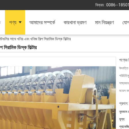
বিক্রয় :
0086--1850
ি
পণ্য
আমাদের সম্পর্কে
কারখানা ভ্রমণ
মান নিয়ন্ত্রণ
যোগ
লেটগুলির সাথে খনির এবং খনিজ শিল্প সিরামিক ডিস্ক ফিল্টার
্প সিরামিক ডিস্ক ফিল্টার
পণ্যের 
উৎপত্তি
পরিচিতিম
সাক্ষ্যদান
মডেল নম্
প্রদান:
ন্যূনতম 
মূল্য:
প্যাকেজি