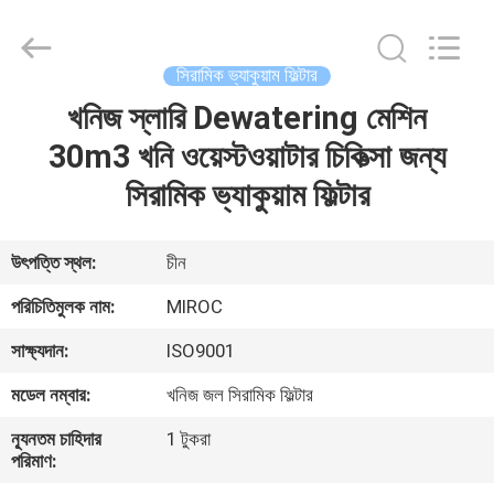
KSQ
Technologies
(Beijing)
Co.
Ltd.
সিরামিক ভ্যাকুয়াম ফিল্টার
All
Rights
Reserved.
খনিজ স্লারি Dewatering মেশিন
বাড়ি
30m3 খনি ওয়েস্টওয়াটার চিকিত্সা জন্য
পণ্য
সিরামিক ভ্যাকুয়াম ফিল্টার
আমাদের
উৎপত্তি স্থল:
চীন
সম্পর্কে
পরিচিতিমুলক নাম:
MIROC
সাক্ষ্যদান:
ISO9001
কারখানা
মডেল নম্বার:
খনিজ জল সিরামিক ফিল্টার
ভ্রমণ
ন্যূনতম চাহিদার
1 টুকরা
পরিমাণ:
মান