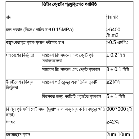
ফিল্টার প্লেটের প্রযুক্তিগত পরামিতি
নাম
পরামিতি
জল প্রবাহ (বিশুদ্ধ পানির চাপ 0.15MPa)
≥6400L
/h.m2
বায়ুসংক্রান্ত ব্যাক ফ্লাশ পরীক্ষার চাপ
≥0.5 এমপিএ
সমাবেশের নির্ভুলতা
সমাবেশ রিং সমতল এবং প্লেট পৃষ্ঠ
± 0.2 মিমি
সমান্তরালতা
সমাবেশ রিং সমতল এবং প্লেট ব্যবধান
8 ± 0.1 মিমি
ইনস্টলেশন ডিস্ক
সমাবেশ গর্ত কেন্দ্র এবং তির্যক ত্রুটি
≤2 মিমি
নির্ভুলতা
ডিস্কের জন্য প্রতিটি প্লেটের ব্যবধান
5 ± 1 মিমি
ঝিল্লি পৃষ্ঠ ঘর্ষণ মোট সময় (স্ক্র্যাপার বা অন্যান্য কঠিন বস্তুর ক্ষতি
0007000 ঘন্টা
ছাড়া)
শুদ্ধতা
≥42%
জলোচ্ছাস ব্যাস
2um-10um