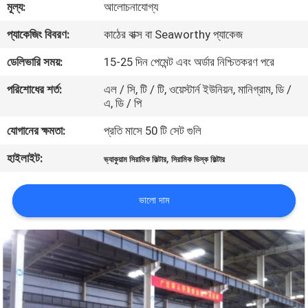
মূল্য:
আলোচনাযোগ্য
নিয়ন্ত্রণ
প্যাকেজিং বিবরণ:
কাঠের বাক্স বা Seaworthy প্যাকেজ
যোগাযোগ
ডেলিভারি সময়:
15-25 দিন পেমেন্ট এবং অর্ডার নিশ্চিতকরণ পরে
করুন
পরিশোধের শর্ত:
এল / সি, টি / টি, ওয়েস্টার্ন ইউনিয়ন, মানিগ্রাম, ডি /
এ, ডি / পি
উদ্ধৃতির
যোগানের ক্ষমতা:
প্রতি মাসে 50 টি সেট গুলি
জন্য
হাইলাইট:
,
ভ্যাকুয়াম সিরামিক ফিল্টার
সিরামিক ডিস্ক ফিল্টার
আবেদন
ভালো দাম
সাইট
ম্যাপ
PRIVACY