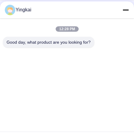
খনিজ শিল্প এবং শিল্প পরিবেশগত সুরক্ষা ভ্যাকুয়াম সিরামিক ফিল্টার
Yingkai
টিটি সিরিজ সলিড যন্ত্রপাতি থেকে পৃথক তরল খনির ফ্লোটেশন উদ্ভিদ ডিস্ক ভ্যাকুয়াম
ফিল্টার
12:28 PM
পৃথক খনি স্লারি, পরিস্রুতি যন্ত্রপাতি জন্য ভ্যাকুয়াম সিরামিক ফিল্টার
Good day, what product are you looking for?
সব
রক ড্রিলিং সরঞ্জাম
ডিথ ড্রিলিং সরঞ্জাম
বোতাম ড্রিল বিট
ডিথ হ্যামার্স
ডিথ ড্রিল বিট
স্বয়ং ড্রিলিং অ্যাঙ্কর বোল্ট
প্রত্যাহার ড্রিল বিট
ড্রিল শঙ্ক অ্যাডাপ্টার