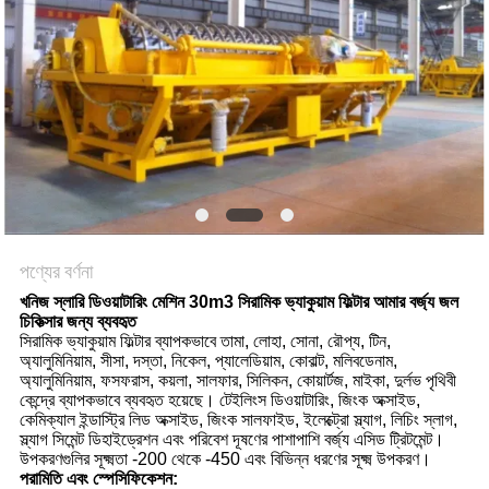
POLICY
পণ্যের বর্ণনা
খনিজ স্লারি ডিওয়াটারিং মেশিন 30m3 সিরামিক ভ্যাকুয়াম ফিল্টার আমার বর্জ্য জল
চিকিত্সার জন্য ব্যবহৃত
সিরামিক ভ্যাকুয়াম ফিল্টার ব্যাপকভাবে তামা, লোহা, সোনা, রৌপ্য, টিন,
অ্যালুমিনিয়াম, সীসা, দস্তা, নিকেল, প্যালেডিয়াম, কোবাল্ট, মলিবডেনাম,
অ্যালুমিনিয়াম, ফসফরাস, কয়লা, সালফার, সিলিকন, কোয়ার্টজ, মাইকা, দুর্লভ পৃথিবী
কেন্দ্রে ব্যাপকভাবে ব্যবহৃত হয়েছে। টেইলিংস ডিওয়াটারিং, জিংক অক্সাইড,
কেমিক্যাল ইন্ডাস্ট্রি লিড অক্সাইড, জিংক সালফাইড, ইলেক্ট্রো স্ল্যাগ, লিচিং স্লাগ,
স্ল্যাগ সিমেন্ট ডিহাইড্রেশন এবং পরিবেশ দূষণের পাশাপাশি বর্জ্য এসিড ট্রিটমেন্ট।
উপকরণগুলির সূক্ষ্মতা -200 থেকে -450 এবং বিভিন্ন ধরণের সূক্ষ্ম উপকরণ।
পরামিতি এবং স্পেসিফিকেশন: