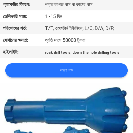
প্যাকেজিং বিবরণ:
শক্ত কাগজ বাক্স বা কাঠের বাক্স
নিয়ন্ত্রণ
ডেলিভারি সময়:
1 -15 দিন
যোগাযোগ
পরিশোধের শর্ত:
T/T, ওয়েস্টার্ন ইউনিয়ন, L/C, D/A, D/P,
করুন
যোগানের ক্ষমতা:
প্রতি মাসে 50000 টুকরা
হাইলাইট:
,
rock drill tools
down the hole drilling tools
উদ্ধৃতির
জন্য
ভালো দাম
আবেদন
সাইট
ম্যাপ
PRIVACY