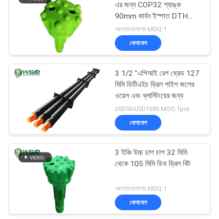
এর জন্য COP32 শ্যাঙ্ক
90mm কার্বন ইস্পাত DTH
ড্রিল বিট
আলোচনাযোগ্য MOQ:1
যোগাযোগ
3 1/2 "এপিআই রেগ থ্রেড 127
মিমি ডিটিএইচ ড্রিল পাইপ জলের
ওয়েল এবং ব্লাস্টিংয়ের জন্য
USD50-USD1000 MOQ:1pcs
যোগাযোগ
3 ইঞ্চি উচ্চ চাপ চাপ 32 মিমি
থেকে 105 মিমি ডিথ ড্রিল বিট
আলোচনাযোগ্য MOQ:1
যোগাযোগ