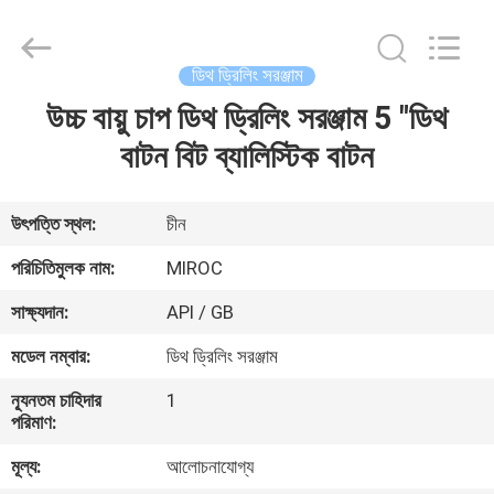
KSQ
Technologies
(Beijing)
Co.
Ltd.
ডিথ ড্রিলিং সরঞ্জাম
All
Rights
Reserved.
উচ্চ বায়ু চাপ ডিথ ড্রিলিং সরঞ্জাম 5 "ডিথ
বাড়ি
বাটন বিট ব্যালিস্টিক বাটন
পণ্য
উৎপত্তি স্থল:
চীন
আমাদের
পরিচিতিমুলক নাম:
MIROC
সম্পর্কে
সাক্ষ্যদান:
API / GB
মডেল নম্বার:
ডিথ ড্রিলিং সরঞ্জাম
কারখানা
ন্যূনতম চাহিদার
1
ভ্রমণ
পরিমাণ:
মূল্য:
আলোচনাযোগ্য
মান