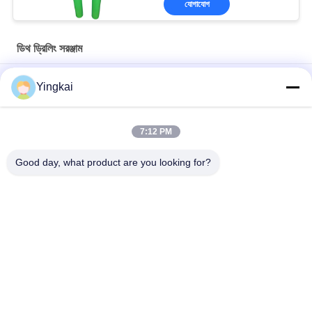
যোগাযোগ
ডিথ ড্রিলিং সরঞ্জাম
8 ইঞ্চি 311 মিমি কার্বন স্টীল ডিটিএইচ হ্যামার বিট মাইনিং এবং জল ভাল ড্রিলিং জন্য
Yingkai
উচ্চ অনুপ্রবেশ এবং ক্ষয় প্রতিরোধী ডাউন দ্য হোল ড্রিলিংয়ের জন্য QL50A-197mm
DTH হ্যামার বাটন বিট
7:12 PM
রক ড্রিলিংয়ের জন্য হার্ডিং চিকিত্সার সাথে 273 মিমি অ্যালোয় স্টিল ওভারলোড উইং বিট
Good day, what product are you looking for?
সব
রক ড্রিলিং সরঞ্জাম
ডিথ ড্রিলিং সরঞ্জাম
বোতাম ড্রিল বিট
ডিথ হ্যামার্স