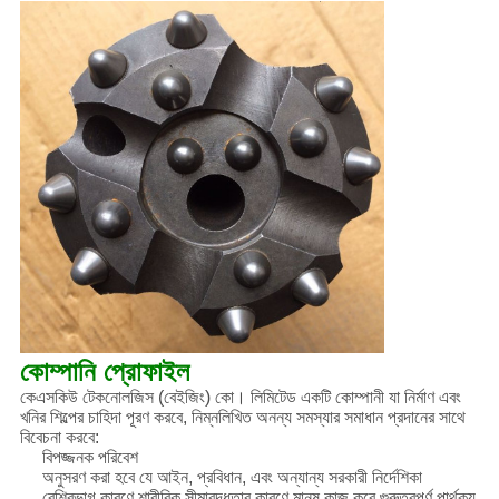
কোম্পানি প্রোফাইল
কেএসকিউ টেকনোলজিস (বেইজিং) কো। লিমিটেড একটি কোম্পানী যা নির্মাণ এবং
খনির শিল্পের চাহিদা পূরণ করবে, নিম্নলিখিত অনন্য সমস্যার সমাধান প্রদানের সাথে
বিবেচনা করবে:
বিপজ্জনক পরিবেশ
অনুসরণ করা হবে যে আইন, প্রবিধান, এবং অন্যান্য সরকারী নির্দেশিকা
বেশিরভাগ কারণে শারীরিক সীমাবদ্ধতার কারণে মানুষ কাজ করে গুরুত্বপূর্ণ পার্থক্য