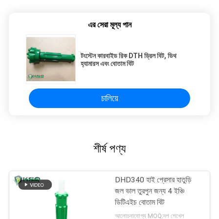
এর সেরা মূল্য পান
টংস্টেন কারবাইড রিক DTH ড্রিল বিট, ডিথ
হ্যামারস এবং বোতাম বিট
চালিয়ে
শীর্ষ পণ্য
DHD340 হাই প্রেসার হাতুড়ি
জল ভাল তুরপুন জন্য 4 ইঞ্চি
ডিটিএইচ বোতাম বিট
আলোচনাযোগ্য MOQ:দশ শেখেল