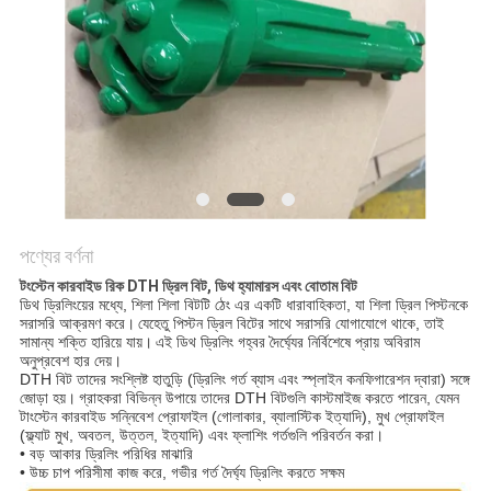
POLICY
পণ্যের বর্ণনা
টংস্টেন কারবাইড রিক DTH ড্রিল বিট, ডিথ হ্যামারস এবং বোতাম বিট
ডিথ ড্রিলিংয়ের মধ্যে, শিলা শিলা বিটটি ঠেং এর একটি ধারাবাহিকতা, যা শিলা ড্রিল পিস্টনকে
সরাসরি আক্রমণ করে।
যেহেতু পিস্টন ড্রিল বিটের সাথে সরাসরি যোগাযোগে থাকে, তাই
সামান্য শক্তি হারিয়ে যায়।
এই ডিথ ড্রিলিং গহ্বর দৈর্ঘ্যের নির্বিশেষে প্রায় অবিরাম
অনুপ্রবেশ হার দেয়।
DTH বিট তাদের সংশ্লিষ্ট হাতুড়ি (ড্রিলিং গর্ত ব্যাস এবং স্প্লাইন কনফিগারেশন দ্বারা) সঙ্গে
জোড়া হয়।
গ্রাহকরা বিভিন্ন উপায়ে তাদের DTH বিটগুলি কাস্টমাইজ করতে পারেন, যেমন
টাংস্টেন কারবাইড সন্নিবেশ প্রোফাইল (গোলাকার, ব্যালাস্টিক ইত্যাদি), মুখ প্রোফাইল
(ফ্ল্যাট মুখ, অবতল, উত্তল, ইত্যাদি) এবং ফ্লাশিং গর্তগুলি পরিবর্তন করা।
• বড় আকার ড্রিলিং পরিধির মাঝারি
• উচ্চ চাপ পরিসীমা কাজ করে, গভীর গর্ত দৈর্ঘ্য ড্রিলিং করতে সক্ষম