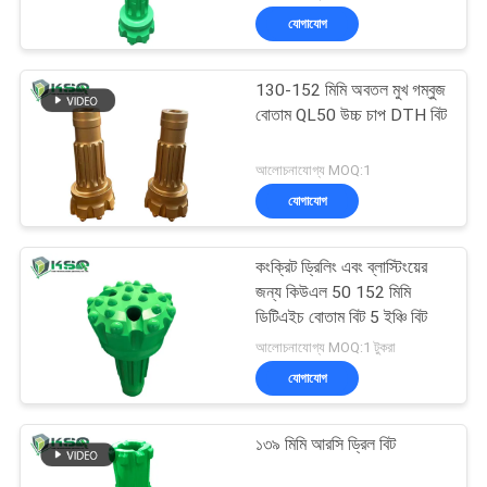
যোগাযোগ
130-152 মিমি অবতল মুখ গম্বুজ
বোতাম QL50 উচ্চ চাপ DTH বিট
আলোচনাযোগ্য MOQ:1
যোগাযোগ
কংক্রিট ড্রিলিং এবং ব্লাস্টিংয়ের
জন্য কিউএল 50 152 মিমি
ডিটিএইচ বোতাম বিট 5 ইঞ্চি বিট
আলোচনাযোগ্য MOQ:1 টুকরা
যোগাযোগ
১৩৯ মিমি আরসি ড্রিল বিট