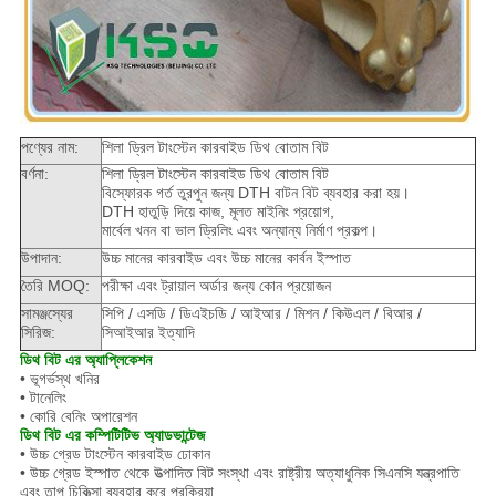
পণ্যের নাম:
শিলা ড্রিল টাংস্টেন কারবাইড ডিথ বোতাম বিট
বর্ণনা:
শিলা ড্রিল টাংস্টেন কারবাইড ডিথ বোতাম বিট
বিস্ফোরক গর্ত তুরপুন জন্য DTH বাটন বিট ব্যবহার করা হয়।
DTH হাতুড়ি দিয়ে কাজ, মূলত মাইনিং প্রয়োগ,
মার্বেল খনন বা ভাল ড্রিলিং এবং অন্যান্য নির্মাণ প্রকল্প।
উপাদান:
উচ্চ মানের কারবাইড এবং উচ্চ মানের কার্বন ইস্পাত
তৈরি MOQ:
পরীক্ষা এবং ট্রায়াল অর্ডার জন্য কোন প্রয়োজন
সামঞ্জস্যের
সিপি / এসডি / ডিএইচডি / আইআর / মিশন / কিউএল / বিআর /
সিরিজ:
সিআইআর ইত্যাদি
ডিথ বিট এর অ্যাপ্লিকেশন
• ভূগর্ভস্থ খনির
• টানেলিং
• কোরি বেনিং অপারেশন
ডিথ বিট এর কম্পিটিটিভ অ্যাডভান্টেজ
• উচ্চ গ্রেড টাংস্টেন কারবাইড ঢোকান
• উচ্চ গ্রেড ইস্পাত থেকে উত্পাদিত বিট সংস্থা এবং রাষ্ট্রীয় অত্যাধুনিক সিএনসি যন্ত্রপাতি
এবং তাপ চিকিত্সা ব্যবহার করে প্রক্রিয়া