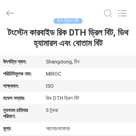
KSQ
Technologies
(Beijing)
Co.
Ltd.
ডিথ ড্রিল বিট
All
Rights
Reserved.
টংস্টেন কারবাইড রিক DTH ড্রিল বিট, ডিথ
বাড়ি
হ্যামারস এবং বোতাম বিট
পণ্য
উৎপত্তি স্থল:
Shangdong, চীন
আমাদের
পরিচিতিমুলক নাম:
MIROC
সম্পর্কে
সাক্ষ্যদান:
ISO
মডেল নম্বার:
রিক DTH ড্রিল বিট
কারখানা
ন্যূনতম চাহিদার
5 টুকরা
ভ্রমণ
পরিমাণ:
মূল্য:
আলোচনাযোগ্য
মান