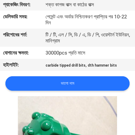
প্যাকেজিং বিবরণ:
শক্ত কাগজ বাক্স বা কাঠের বাক্স
নিয়ন্ত্রণ
ডেলিভারি সময়:
পেমেন্ট এবং অর্ডার নিশ্চিতকরণ প্রাপ্তির পর 10-22
দিন
যোগাযোগ
পরিশোধের শর্ত:
টি / টি, এল / সি, ডি / এ, ডি / পি, ওয়েস্টার্ন ইউনিয়ন,
করুন
মানিগ্রাম
যোগানের ক্ষমতা:
30000pcs প্রতি মাসে
উদ্ধৃতির
হাইলাইট:
,
জন্য
carbide tipped drill bits
dth hammer bits
আবেদন
ভালো দাম
সাইট
ম্যাপ
PRIVACY