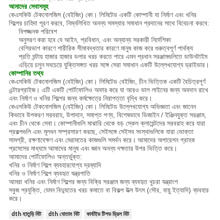
আমাদের সেবাসমূহ
কেএসকিউ টেকনোলজিস (বেইজিং) কো। লিমিটেড একটি কোম্পানী যা নির্মাণ এবং খনির
শিল্পের চাহিদা পূরণ করবে, নিম্নলিখিত অনন্য সমস্যার সমাধান প্রদানের সাথে বিবেচনা করবে:
বিপজ্জনক পরিবেশ
অনুসরণ করা হবে যে আইন, প্রবিধান, এবং অন্যান্য সরকারী নির্দেশিকা
বেশিরভাগ কারণে শারীরিক সীমাবদ্ধতার কারণে মানুষ কাজ করে গুরুত্বপূর্ণ পার্থক্য
প্রতি ঘন্টায় হাজার হাজার ডলার খরচ করতে পারে এমন প্রধান সরঞ্জামগুলিতে ডাউনটাইম
এড়িয়ে চলুন
সবচেয়ে যুক্তিসঙ্গত খরচ সঙ্গে সেরা সমাধান একটি উল্লেখযোগ্য ড্রাইভার।
কোম্পানির তথ্য
কেএসকিউ টেকনোলজিস (বেইজিং) কো। লিমিটেড বেইজিং, চীন ভিত্তিক একটি বৈচিত্রপূর্ণ
এন্টারপ্রাইজ। এটি একটি পোর্টফোলিও অফার করে যা আরও ভাল লাইনের জন্য অবদান রাখে
এবং নির্মাণ ও খনির শিল্পের জন্য কর্মক্ষেত্রে নিরাপত্তা বৃদ্ধি করে।
কেএসকিউ টেকনোলজিস (বেইজিং) কো। লিমিটেড উল্লেখযোগ্য অভিজ্ঞতা এবং জানেন
কিভাবে উপকরণ সরবরাহ, উপাদান, সমাপ্ত পণ্য, বিশেষভাবে ডিজাইন / ইঞ্জিনযুক্ত সরঞ্জাম,
এবং চীন থেকে সেবা।
কোম্পানীগুলি মাঝারি থেকে বড় স্কেল ক্লায়েন্টদের সরবরাহ করে যারা
প্রকল্পগুলি এবং মূলধন সম্প্রসারণ করছে, সেইসঙ্গে সেইসব সংস্থাগুলিকে যারা ভোক্তা
সামগ্রী, রক্ষণাবেক্ষণ এবং মেরামতের কাজগুলি সমর্থন করে।
আমাদের অপারেশন গ্রাহক
প্রসেসের মাধ্যমে আমাদের মানুষ এবং জ্ঞান অনন্য দক্ষতার উপর ভিত্তি করে।
আমাদের পোর্টফোলিও অন্তর্ভুক্ত:
খনির ও নির্মাণ শিল্পে ব্যবহারযোগ্য দ্রব্যাদি
খনির ও নির্মাণ শিল্পে ব্যবহৃত যন্ত্রপাতি
আমরা খনির এবং নির্মাণ শিল্পের জন্য বিক্রি সরঞ্জাম জন্য ব্যবহৃত খুচরা যন্ত্রাংশ
সবুজ প্রযুক্তি, যেমন বিদ্যুতের খরচ কমাতে বা বিকল্প উত্স উৎস (সৌর, বায়ু ইত্যাদি) ব্যবহার
করে।
dth হাতুড়ি বিট
dth বোতাম বিট
কার্বাইড টিপড ড্রিল বিট