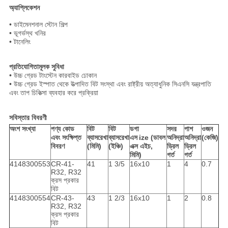
অ্যাপ্লিকেশন
• ডাইমেনশনাল স্টোন শিল্প
• ভূগর্ভস্থ খনির
• টানেলিং
প্রতিযোগিতামূলক সুবিধা
• উচ্চ গ্রেড টাংস্টেন কারবাইড ঢোকান
• উচ্চ গ্রেড ইস্পাত থেকে উত্পাদিত বিট সংস্থা এবং রাষ্ট্রীয় অত্যাধুনিক সিএনসি যন্ত্রপাতি
এবং তাপ চিকিত্সা ব্যবহার করে প্রক্রিয়া
সবিস্তার বিবরণী
অংশ সংখ্যা
পণ্য কোড
বিট
বিট
ডগা
সদর
পাশ
ওজন
এবং সংক্ষিপ্ত
ব্যাসরেখা
ব্যাসরেখা
এস
ize (ডাবল
অনিদ্রা
অনিদ্রা
(কেজি)
বিবরণ
(মিমি)
(ইঞ্চি)
এক্স এইচ,
ড্রিল
ড্রিল
মিমি)
গর্ত
গর্ত
4148300553
CR-41-
41
1 3/5
16x10
1
4
0.7
R32, R32
ক্রস প্রকার
বিট
4148300554
CR-43-
43
1 2/3
16x10
1
2
0.8
R32, R32
ক্রস প্রকার
বিট