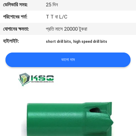
ডেলিভারি সময়:
25 দিন
নিয়ন্ত্রণ
পরিশোধের শর্ত:
T T বা L/C
যোগাযোগ
যোগানের ক্ষমতা:
প্রতি মাসে 20000 টুকরা
করুন
হাইলাইট:
,
short drill bits
high speed drill bits
উদ্ধৃতির
ভালো দাম
জন্য
আবেদন
সাইট
ম্যাপ
PRIVACY