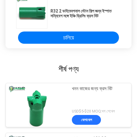
R32 2 ডাইমেনশনাল স্টোন শিল্প জন্য ইস্পাত
সন্নিবেশ সঙ্গে ইঞ্চি ড্রিলিং ক্রস বিট
চালিয়ে
শীর্ষ পণ্য
খনন কাজের জন্য ক্রস বিট
USD$5-$20 MOQ:দশ শেখেল
যোগাযোগ