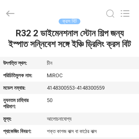
KSQ
Technologies
(Beijing)
Co.
Ltd.
ক্রস বিট
All
Rights
Reserved.
R32 2 ডাইমেনশনাল স্টোন শিল্প জন্য
বাড়ি
ইস্পাত সন্নিবেশ সঙ্গে ইঞ্চি ড্রিলিং ক্রস বিট
পণ্য
উৎপত্তি স্থল:
চীন
আমাদের
পরিচিতিমুলক নাম:
MIROC
সম্পর্কে
মডেল নম্বার:
4148300553-4148300559
ন্যূনতম চাহিদার
50
কারখানা
পরিমাণ:
ভ্রমণ
মূল্য:
আলোচনাযোগ্য
প্যাকেজিং বিবরণ:
শক্ত কাগজ বাক্স বা কাঠের বাক্স
মান