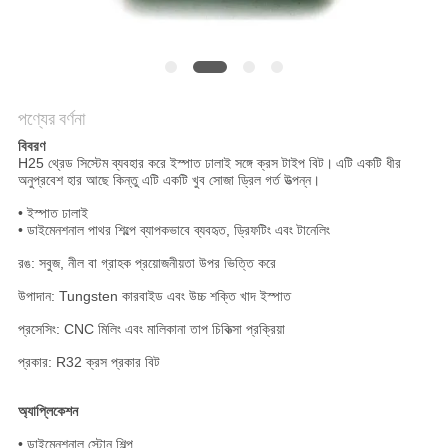
POLICY
পণ্যের বর্ণনা
বিবরণ
H25 থ্রেড সিস্টেম ব্যবহার করে ইস্পাত ঢালাই সঙ্গে ক্রস টাইপ বিট।
এটি একটি ধীর
অনুপ্রবেশ হার আছে কিন্তু এটি একটি খুব সোজা ড্রিল গর্ত উত্পন্ন।
• ইস্পাত ঢালাই
• ডাইমেনশনাল পাথর শিল্পে ব্যাপকভাবে ব্যবহৃত, ড্রিফটিং এবং টানেলিং
রঙ: সবুজ, নীল বা গ্রাহক প্রয়োজনীয়তা উপর ভিত্তি করে
উপাদান: Tungsten কারবাইড এবং উচ্চ শক্তি খাদ ইস্পাত
প্রসেসিং: CNC মিলিং এবং মালিকানা তাপ চিকিত্সা প্রক্রিয়া
প্রকার: R32 ক্রস প্রকার বিট
অ্যাপ্লিকেশন
• ডাইমেনশনাল স্টোন শিল্প