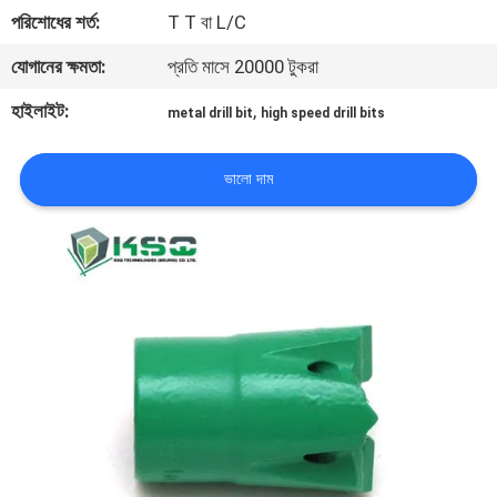
নিয়ন্ত্রণ
পরিশোধের শর্ত:
T T বা L/C
যোগানের ক্ষমতা:
প্রতি মাসে 20000 টুকরা
যোগাযোগ
হাইলাইট:
,
metal drill bit
high speed drill bits
করুন
ভালো দাম
উদ্ধৃতির
জন্য
আবেদন
সাইট
ম্যাপ
PRIVACY