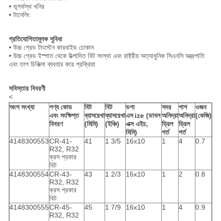
• ভূগর্ভস্থ খনির
• টানেলিং
প্রতিযোগিতামূলক সুবিধা
• উচ্চ গ্রেড টাংস্টেন কারবাইড ঢোকান
• উচ্চ গ্রেড ইস্পাত থেকে উত্পাদিত বিট সংস্থা এবং রাষ্ট্রীয় অত্যাধুনিক সিএনসি যন্ত্রপাতি
এবং তাপ চিকিত্সা ব্যবহার করে প্রক্রিয়া
সবিস্তার বিবরণী
<
অংশ সংখ্যা
পণ্য কোড
বিট
বিট
ডগা
সদর
পাশ
ওজন
এবং সংক্ষিপ্ত
ব্যাসরেখা
ব্যাসরেখা
এস
ize (ডাবল
অনিদ্রা
অনিদ্রা
(কেজি)
বিবরণ
(মিমি)
(ইঞ্চি)
এক্স এইচ,
ড্রিল
ড্রিল
মিমি)
গর্ত
গর্ত
4148300553
CR-41-
41
1 3/5
16x10
1
4
0.7
R32, R32
ক্রস প্রকার
বিট
4148300554
CR-43-
43
1 2/3
16x10
1
2
0.8
R32, R32
ক্রস প্রকার
বিট
4148300555
CR-45-
45
1 7/9
16x10
1
4
0.9
R32, R32