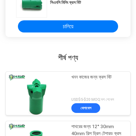
সিএনসি মিলিং ক্রস বিট
চালিয়ে
শীর্ষ পণ্য
খনন কাজের জন্য ক্রস বিট
USD$5-$20 MOQ:দশ শেখেল
যোগাযোগ
পাথরের জন্য 12° 30mm
40mm শিল্প ড্রিল টেপারড ক্রস