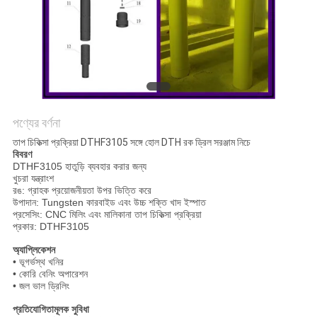
POLICY
পণ্যের বর্ণনা
তাপ চিকিত্সা প্রক্রিয়া DTHF3105 সঙ্গে হোল DTH রক ড্রিল সরঞ্জাম নিচে
বিবরণ
DTHF3105 হাতুড়ি ব্যবহার করার জন্য
খুচরা যন্ত্রাংশ
রঙ: গ্রাহক প্রয়োজনীয়তা উপর ভিত্তি করে
উপাদান: Tungsten কারবাইড এবং উচ্চ শক্তি খাদ ইস্পাত
প্রসেসিং: CNC মিলিং এবং মালিকানা তাপ চিকিত্সা প্রক্রিয়া
প্রকার: DTHF3105
অ্যাপ্লিকেশন
• ভূগর্ভস্থ খনির
• কোরি বেনিং অপারেশন
• জল ভাল ড্রিলিং
প্রতিযোগিতামূলক সুবিধা