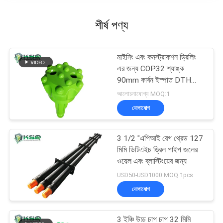
শীর্ষ পণ্য
মাইনিং এবং কনস্ট্রাকশন ড্রিলিং
এর জন্য COP32 শ্যাঙ্ক
90mm কার্বন ইস্পাত DTH
ড্রিল বিট
আলোচনাযোগ্য MOQ:1
যোগাযোগ
3 1/2 "এপিআই রেগ থ্রেড 127
মিমি ডিটিএইচ ড্রিল পাইপ জলের
ওয়েল এবং ব্লাস্টিংয়ের জন্য
USD50-USD1000 MOQ:1pcs
যোগাযোগ
3 ইঞ্চি উচ্চ চাপ চাপ 32 মিমি