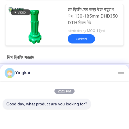
রক ড্রিলিংয়ের জন্য উচ্চ বায়ুচাপ
দিয়া 130-185mm DHD350
DTH ড্রিল বিট
আলোচনাযোগ্য MOQ:1 টুকরা
যোগাযোগ
ডিথ ড্রিলিং সরঞ্জাম
8 ইঞ্চি 311 মিমি কার্বন স্টীল ডিটিএইচ হ্যামার বিট মাইনিং এবং জল ভাল ড্রিলিং জন্য
Yingkai
উচ্চ অনুপ্রবেশ এবং ক্ষয় প্রতিরোধী ডাউন দ্য হোল ড্রিলিংয়ের জন্য QL50A-197mm
DTH হ্যামার বাটন বিট
2:21 PM
রক ড্রিলিংয়ের জন্য হার্ডিং চিকিত্সার সাথে 273 মিমি অ্যালোয় স্টিল ওভারলোড উইং বিট
Good day, what product are you looking for?
সব