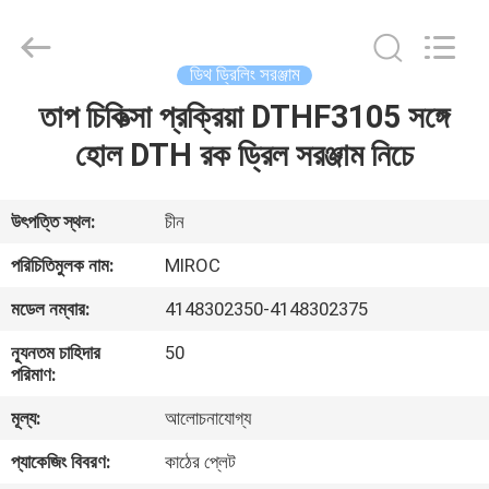
KSQ
Technologies
(Beijing)
Co.
Ltd.
ডিথ ড্রিলিং সরঞ্জাম
All
Rights
Reserved.
তাপ চিকিত্সা প্রক্রিয়া DTHF3105 সঙ্গে
বাড়ি
হোল DTH রক ড্রিল সরঞ্জাম নিচে
পণ্য
উৎপত্তি স্থল:
চীন
আমাদের
পরিচিতিমুলক নাম:
MIROC
সম্পর্কে
মডেল নম্বার:
4148302350-4148302375
ন্যূনতম চাহিদার
50
কারখানা
পরিমাণ:
ভ্রমণ
মূল্য:
আলোচনাযোগ্য
প্যাকেজিং বিবরণ:
কাঠের প্লেট
মান