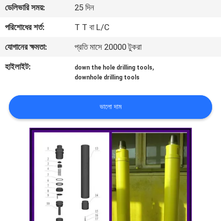
ডেলিভারি সময়:
25 দিন
নিয়ন্ত্রণ
পরিশোধের শর্ত:
T T বা L/C
যোগাযোগ
যোগানের ক্ষমতা:
প্রতি মাসে 20000 টুকরা
করুন
হাইলাইট:
,
down the hole drilling tools
downhole drilling tools
উদ্ধৃতির
জন্য
ভালো দাম
আবেদন
সাইট
ম্যাপ
PRIVACY