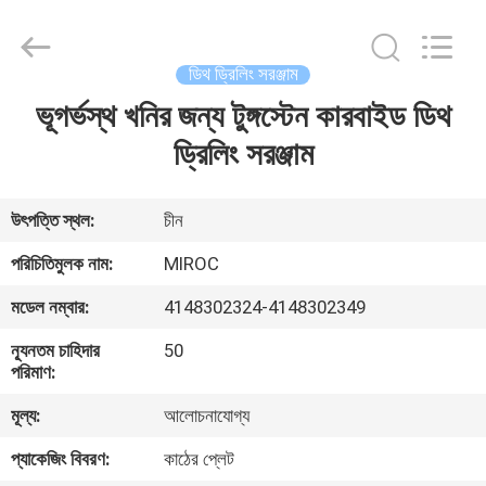
KSQ
Technologies
(Beijing)
Co.
Ltd.
ডিথ ড্রিলিং সরঞ্জাম
All
Rights
Reserved.
ভূগর্ভস্থ খনির জন্য টুঙ্গস্টেন কারবাইড ডিথ
বাড়ি
ড্রিলিং সরঞ্জাম
পণ্য
উৎপত্তি স্থল:
চীন
আমাদের
পরিচিতিমুলক নাম:
MIROC
সম্পর্কে
মডেল নম্বার:
4148302324-4148302349
ন্যূনতম চাহিদার
50
কারখানা
পরিমাণ:
ভ্রমণ
মূল্য:
আলোচনাযোগ্য
প্যাকেজিং বিবরণ:
কাঠের প্লেট
মান