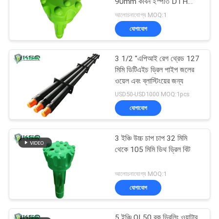
90mm কার্বন ইস্পাত DTH
ড্রিল বিট
আলোচনাযোগ্য MOQ:1
যোগাযোগ
3 1/2 "এপিআই রেগ থ্রেড 127
মিমি ডিটিএইচ ড্রিল পাইপ জলের
ওয়েল এবং ব্লাস্টিংয়ের জন্য
USD50-USD1000 MOQ:1pcs
যোগাযোগ
3 ইঞ্চি উচ্চ চাপ চাপ 32 মিমি
থেকে 105 মিমি ডিথ ড্রিল বিট
আলোচনাযোগ্য MOQ:1
যোগাযোগ
5 ইঞ্চি QL50 রক ড্রিলিং ওয়াটার