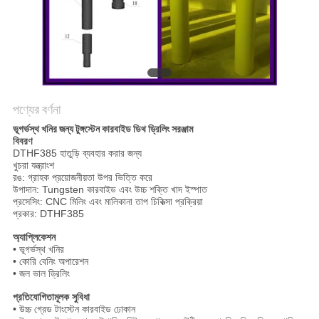
POLICY
পণ্যের বর্ণনা
ভূগর্ভস্থ খনির জন্য টুঙ্গস্টেন কারবাইড ডিথ ড্রিলিং সরঞ্জাম
বিবরণ
DTHF385 হাতুড়ি ব্যবহার করার জন্য
খুচরা যন্ত্রাংশ
রঙ: গ্রাহক প্রয়োজনীয়তা উপর ভিত্তি করে
উপাদান: Tungsten কারবাইড এবং উচ্চ শক্তি খাদ ইস্পাত
প্রসেসিং: CNC মিলিং এবং মালিকানা তাপ চিকিত্সা প্রক্রিয়া
প্রকার: DTHF385
অ্যাপ্লিকেশন
• ভূগর্ভস্থ খনির
• কোরি বেনিং অপারেশন
• জল ভাল ড্রিলিং
প্রতিযোগিতামূলক সুবিধা
• উচ্চ গ্রেড টাংস্টেন কারবাইড ঢোকান