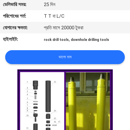
ডেলিভারি সময়:
25 দিন
নিয়ন্ত্রণ
পরিশোধের শর্ত:
T T বা L/C
যোগাযোগ
যোগানের ক্ষমতা:
প্রতি মাসে 20000 টুকরা
করুন
হাইলাইট:
,
rock drill tools
downhole drilling tools
উদ্ধৃতির
ভালো দাম
জন্য
আবেদন
সাইট
ম্যাপ
PRIVACY