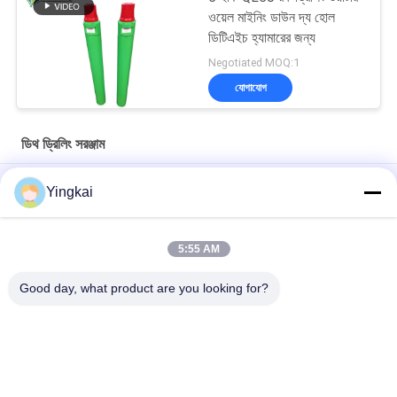
ওয়েল মাইনিং ডাউন দ্য হোল
ডিটিএইচ হ্যামারের জন্য
Negotiated MOQ:1
যোগাযোগ
ডিথ ড্রিলিং সরঞ্জাম
8 ইঞ্চি 311 মিমি কার্বন স্টীল ডিটিএইচ হ্যামার বিট মাইনিং এবং জল ভাল ড্রিলিং জন্য
Yingkai
উচ্চ অনুপ্রবেশ এবং ক্ষয় প্রতিরোধী ডাউন দ্য হোল ড্রিলিংয়ের জন্য QL50A-197mm
DTH হ্যামার বাটন বিট
5:55 AM
রক ড্রিলিংয়ের জন্য হার্ডিং চিকিত্সার সাথে 273 মিমি অ্যালোয় স্টিল ওভারলোড উইং বিট
Good day, what product are you looking for?
সব
রক ড্রিলিং সরঞ্জাম
ডিথ ড্রিলিং সরঞ্জাম