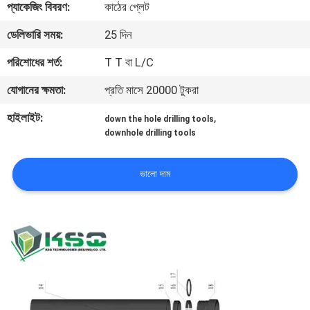
প্যাকেজিং বিবরণ:
কাঠের প্লেট
নিয়ন্ত্রণ
ডেলিভারি সময়:
25 দিন
যোগাযোগ
পরিশোধের শর্ত:
T T বা L/C
করুন
যোগানের ক্ষমতা:
প্রতি মাসে 20000 টুকরা
হাইলাইট:
,
down the hole drilling tools
উদ্ধৃতির
downhole drilling tools
জন্য
আবেদন
ভালো দাম
সাইট
ম্যাপ
PRIVACY