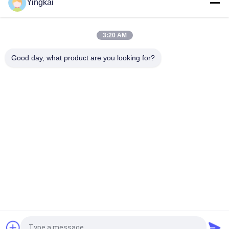
Yingkai
উচ্চ অনুপ্রবেশ এবং ক্ষয় প্রতিরোধী ডাউন দ্য হোল ড্রিলিংয়ের জন্য QL50A-197mm
DTH হ্যামার বাটন বিট
3:20 AM
রক ড্রিলিংয়ের জন্য হার্ডিং চিকিত্সার সাথে 273 মিমি অ্যালোয় স্টিল ওভারলোড উইং বিট
Good day, what product are you looking for?
সব
রক ড্রিলিং সরঞ্জাম
ডিথ ড্রিলিং সরঞ্জাম
বোতাম ড্রিল বিট
ডিথ হ্যামার্স
ডিথ ড্রিল বিট
স্বয়ং ড্রিলিং অ্যাঙ্কর বোল্ট
প্রত্যাহার ড্রিল বিট
ড্রিল শঙ্ক অ্যাডাপ্টার