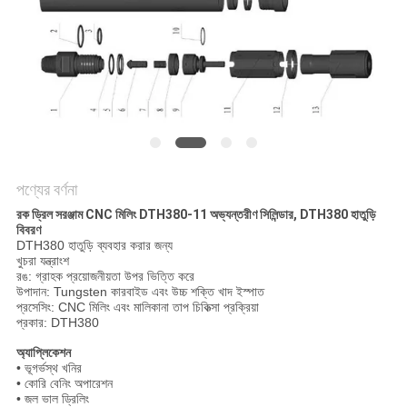
POLICY
পণ্যের বর্ণনা
রক ড্রিল সরঞ্জাম CNC মিলিং DTH380-11 অভ্যন্তরীণ সিলিন্ডার, DTH380 হাতুড়ি
বিবরণ
DTH380 হাতুড়ি ব্যবহার করার জন্য
খুচরা যন্ত্রাংশ
রঙ: গ্রাহক প্রয়োজনীয়তা উপর ভিত্তি করে
উপাদান: Tungsten কারবাইড এবং উচ্চ শক্তি খাদ ইস্পাত
প্রসেসিং: CNC মিলিং এবং মালিকানা তাপ চিকিত্সা প্রক্রিয়া
প্রকার: DTH380
অ্যাপ্লিকেশন
• ভূগর্ভস্থ খনির
• কোরি বেনিং অপারেশন
• জল ভাল ড্রিলিং