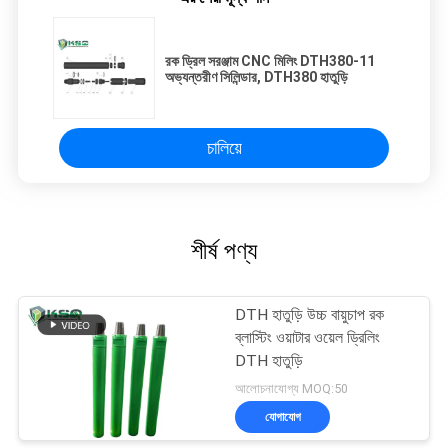
রক ড্রিল সরঞ্জাম CNC মিলিং DTH380-11
অভ্যন্তরীণ সিলিন্ডার, DTH380 হাতুড়ি
চালিয়ে
শীর্ষ পণ্য
DTH হাতুড়ি উচ্চ বায়ুচাপ রক
ব্লাস্টিং ওয়াটার ওয়েল ড্রিলিং
DTH হাতুড়ি
আলোচনাযোগ্য MOQ:50
যোগাযোগ