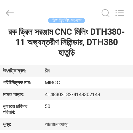
KSQ
Technologies
(Beijing)
Co.
Ltd.
ডিথ ড্রিলিং সরঞ্জাম
All
Rights
Reserved.
রক ড্রিল সরঞ্জাম CNC মিলিং DTH380-
বাড়ি
11 অভ্যন্তরীণ সিলিন্ডার, DTH380
পণ্য
হাতুড়ি
আমাদের
উৎপত্তি স্থল:
চীন
সম্পর্কে
পরিচিতিমুলক নাম:
MIROC
মডেল নম্বার:
4148302132-4148302148
কারখানা
ন্যূনতম চাহিদার
50
ভ্রমণ
পরিমাণ:
মূল্য:
আলোচনাযোগ্য
মান