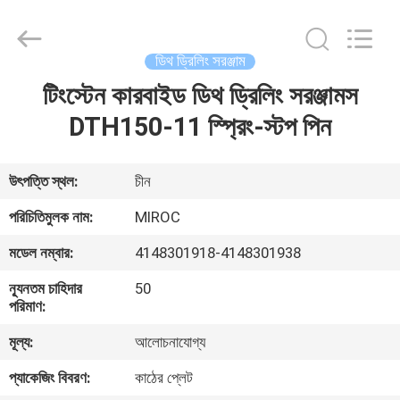
KSQ
Technologies
(Beijing)
Co.
Ltd.
ডিথ ড্রিলিং সরঞ্জাম
All
Rights
Reserved.
টিংস্টেন কারবাইড ডিথ ড্রিলিং সরঞ্জামস
বাড়ি
DTH150-11 স্প্রিং-স্টপ পিন
পণ্য
উৎপত্তি স্থল:
চীন
আমাদের
পরিচিতিমুলক নাম:
MIROC
সম্পর্কে
মডেল নম্বার:
4148301918-4148301938
ন্যূনতম চাহিদার
50
কারখানা
পরিমাণ:
ভ্রমণ
মূল্য:
আলোচনাযোগ্য
প্যাকেজিং বিবরণ:
কাঠের প্লেট
মান