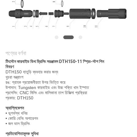
POLICY
পণ্যের বর্ণনা
টিংস্টেন কারবাইড ডিথ ড্রিলিং সরঞ্জামস DTH150-11 স্প্রিং-স্টপ পিন
বিবরণ
DTH150 হাতুড়ি ব্যবহার করার জন্য
খুচরা যন্ত্রাংশ
রঙ: গ্রাহক প্রয়োজনীয়তা উপর ভিত্তি করে
উপাদান: Tungsten কারবাইড এবং উচ্চ শক্তি খাদ ইস্পাত
প্রসেসিং: CNC মিলিং এবং মালিকানা তাপ চিকিত্সা প্রক্রিয়া
প্রকার: DTH150
অ্যাপ্লিকেশন
• ভূগর্ভস্থ খনির
• কোরি বেনিং অপারেশন
• জল ভাল ড্রিলিং
প্রতিযোগিতামূলক সুবিধা