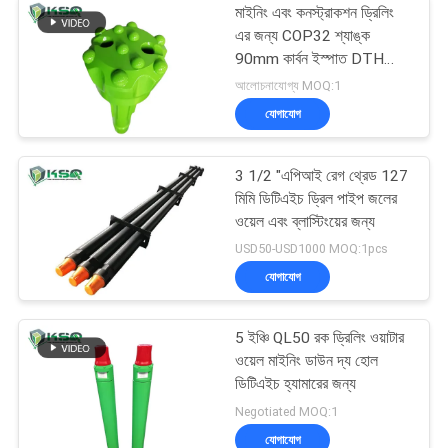
মাইনিং এবং কনস্ট্রাকশন ড্রিলিং
এর জন্য COP32 শ্যাঙ্ক
90mm কার্বন ইস্পাত DTH
ড্রিল বিট
আলোচনাযোগ্য MOQ:1
যোগাযোগ
3 1/2 "এপিআই রেগ থ্রেড 127
মিমি ডিটিএইচ ড্রিল পাইপ জলের
ওয়েল এবং ব্লাস্টিংয়ের জন্য
USD50-USD1000 MOQ:1pcs
যোগাযোগ
5 ইঞ্চি QL50 রক ড্রিলিং ওয়াটার
ওয়েল মাইনিং ডাউন দ্য হোল
ডিটিএইচ হ্যামারের জন্য
Negotiated MOQ:1
যোগাযোগ