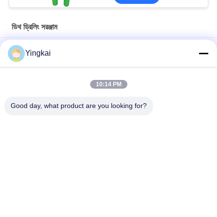
ডিথ ড্রিলিং সরঞ্জাম
8 ইঞ্চি 311 মিমি কার্বন স্টীল ডিটিএইচ হ্যামার বিট মাইনিং এবং জল ভাল ড্রিলিং জন্য
Yingkai
উচ্চ অনুপ্রবেশ এবং ক্ষয় প্রতিরোধী ডাউন দ্য হোল ড্রিলিংয়ের জন্য QL50A-197mm
DTH হ্যামার বাটন বিট
10:14 PM
রক ড্রিলিংয়ের জন্য হার্ডিং চিকিত্সার সাথে 273 মিমি অ্যালোয় স্টিল ওভারলোড উইং বিট
Good day, what product are you looking for?
সব
রক ড্রিলিং সরঞ্জাম
ডিথ ড্রিলিং সরঞ্জাম
বোতাম ড্রিল বিট
ডিথ হ্যামার্স
ডিথ ড্রিল বিট
স্বয়ং ড্রিলিং অ্যাঙ্কর বোল্ট