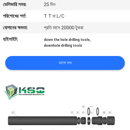
ডেলিভারি সময়:
25 দিন
নিয়ন্ত্রণ
পরিশোধের শর্ত:
T T বা L/C
যোগাযোগ
যোগানের ক্ষমতা:
প্রতি মাসে 20000 টুকরা
করুন
হাইলাইট:
,
down the hole drilling tools
downhole drilling tools
উদ্ধৃতির
জন্য
ভালো দাম
আবেদন
সাইট
ম্যাপ
PRIVACY