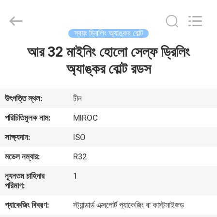
KSQ
Technologies
(Beijing)
Co.
Ltd.
স্বয়ং ড্রিলিং অ্যাঙ্কর বোল্ট
All
Rights
Reserved.
আর 32 মাইনিং হোলো সেল্ফ ড্রিলিং
বাড়ি
অ্যাঙ্কর বোল্ট রডস
পণ্য
উৎপত্তি স্থল:
চীন
আমাদের
পরিচিতিমুলক নাম:
MIROC
সম্পর্কে
সাক্ষ্যদান:
ISO
মডেল নম্বার:
R32
কারখানা
ন্যূনতম চাহিদার
1
ভ্রমণ
পরিমাণ:
প্যাকেজিং বিবরণ:
স্ট্যান্ডার্ড এক্সপোর্ট প্যাকেজিং বা কাস্টমাইজড
মান