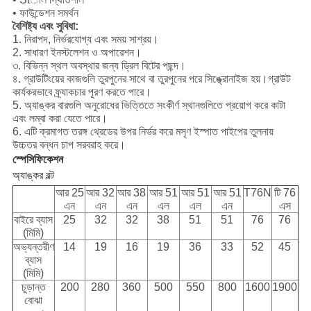
• ফাউন্ডেশন সমর্থন
বৈশিষ্ট্য এবং সুবিধা:
1. নিরাপদ, নির্ভরযোগ্য এবং সময় সাশ্রয়।
2. সাধারণ ইনস্টলেশন ও অপারেশন।
৩. বিভিন্ন স্থল অবস্থার জন্য ড্রিল বিটের পছন্দ।
৪. গ্রাউটিংয়ের কাজগুলি তুরপুনের সাথে বা তুরপুনের পরে সিঙ্ক্রোনাইজ হয়।গ্রাউট
কার্যকরভাবে ফ্র্যাকচার পূরণ করতে পারে।
5. অ্যাঙ্কর বারগুলি অনুরোধের ভিত্তিতে সংকীর্ণ স্থানগুলিতে প্রয়োগ করে কাটা
এবং লম্বা করা যেতে পারে।
6. এটি ক্রমাগত তরঙ্গ থ্রেডের উপর নির্ভর করে মসৃণ ইস্পাত পাইপের তুলনায়
উচ্চতর বন্ধন চাপ সরবরাহ করে।
স্পেসিফিকেশন
অ্যাঙ্কর বল্ট
আর 25
আর 32
আর 38
আর 51
আর 51
আর 51
T76N
টি 76
এন
এন
এন
এল
এল
এন
এস
বাইরে ব্যাস
25
32
32
38
51
51
76
76
(মিমি)
অভ্যন্তরীণ
14
19
16
19
36
33
52
45
ব্যাস
(মিমি)
চূড়ান্ত
200
280
360
500
550
800
1600
1900
বোঝা