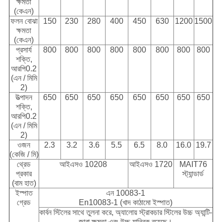
ক্ষমতা
(কেএন)
ফলন বোঝা
150
230
280
400
450
630
1200
1500
ক্ষমতা
(কেএন)
প্রসার্য
800
800
800
800
800
800
800
800
শক্তি,
আরপি0.2
(এন / মিমি
2)
উত্পাদন
650
650
650
650
650
650
650
650
শক্তি,
আরপি0.2
(এন / মিমি
2)
ওজন
2.3
3.2
3.6
5.5
6.5
8.0
16.0
19.7
(কেজি / মি)
থ্রেড
আইএসও 10208
আইএসও 1720
MAIT76
প্রকার
স্ট্যান্ডার্ড
(বাম হাত)
ইস্পাত
এন 10083-1
গ্রেড
En10083-1 (খাদ কাঠামো ইস্পাত)
কার্বন স্টিলের সাথে তুলনা করে, অ্যালোয় স্ট্রাকচার স্টিলের উচ্চ অ্যান্টি-
জারা ক্ষমতা এবং উচ্চ যান্ত্রিক রয়েছে।