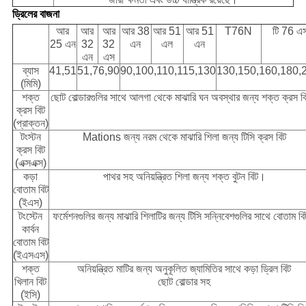
ড্রিলের বাজনা
আর
আর
আর
আর 38
আর 51
আর 51
T76N
টি 76 এ
25 এন
32
32
এন
এল
এন
এন
এস
ব্যাস
41,51
51,76,90
90,100,110,115,130
130,150,160,180,
(মিমি)
শক্ত
ছোট বোল্ডারগুলির সাথে আলগা থেকে মাঝারি ঘন অবস্থার জন্য শক্ত ক্রস 
ক্রস বিট
(প্রাক্তন)
টংস্টন
Mations জন্য নরম থেকে মাঝারি শিলা জন্য টিসি ক্রস বিট
ক্রস বিট
(এক্সএক্স)
কড়া
পাথর সহ অনিয়ন্ত্রিত শিলা জন্য শক্ত বুটন বিট।
বোতাম বিট
(ইএস)
টংস্টেন
ফর্মেশনগুলির জন্য মাঝারি শিলাটির জন্য টিসি সন্নিবেশগুলির সাথে বোতাম ব
কার্বন
বোতাম বিট
(ইএসএস)
শক্ত
অনিয়ন্ত্রিত মাটির জন্য অনুকূলিত জ্যামিতির সাথে কড়া ড্রিল বিট
খিলান বিট
ছোট বোল্ডার সহ
(ইসি)