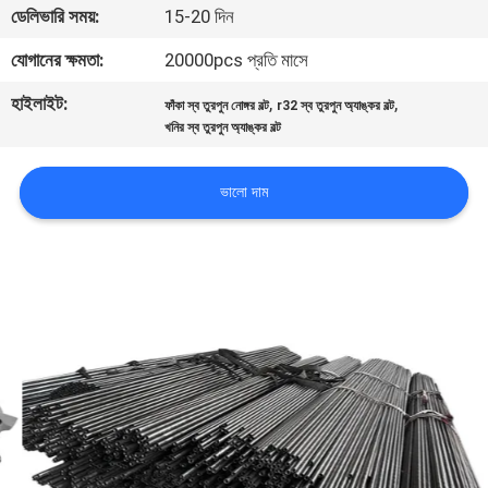
ডেলিভারি সময়:
15-20 দিন
নিয়ন্ত্রণ
যোগানের ক্ষমতা:
20000pcs প্রতি মাসে
যোগাযোগ
হাইলাইট:
,
,
ফাঁকা স্ব তুরপুন নোঙ্গর বল্ট
r32 স্ব তুরপুন অ্যাঙ্কর বল্ট
করুন
খনির স্ব তুরপুন অ্যাঙ্কর বল্ট
ভালো দাম
উদ্ধৃতির
জন্য
আবেদন
সাইট
ম্যাপ
PRIVACY