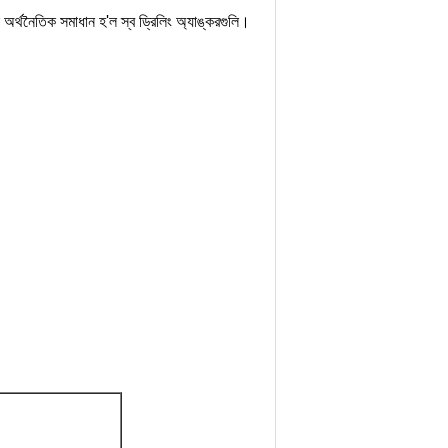
 অর্থনৈতিক সমাধান হ'ল স্ব ড্রিলিং অ্যাঙ্করগুলি।