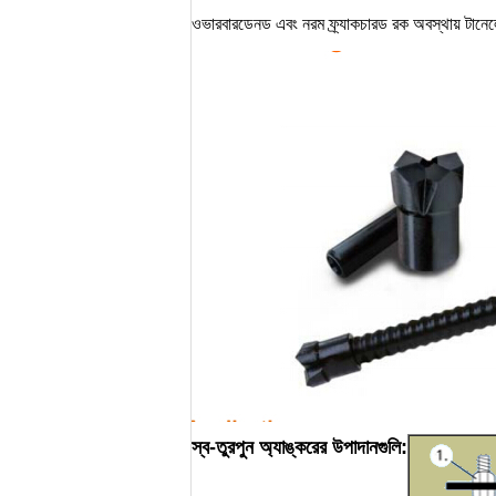
ওভারবারডেনড এবং নরম ফ্র্যাকচারড রক অবস্থায় টানেলে
স্ব-তুরপুন অ্যাঙ্করের উপাদানগুলি: