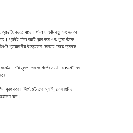
এবং গ্রাউটিং করতে পারে।
ফাঁকা দণ্ডটি বায়ু এবং জলকে
দেয়।
গ্রাউট ফাঁকা বারটি পূরণ করে এবং পুরো বল্টকে
্লেটগুলি প্রয়োজনীয় উত্তেজনা সরবরাহ করতে ব্যবহৃত
ত সিস্টেম।
এটি মূলত: ড্রিলিং গর্তের সাথে looseিলে
 করে।
চাহিদা পূরণ করে।
সিস্টেমটি তার অ্যাপ্লিকেশনগুলির
 প্রয়োজন হবে।