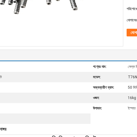
পরিশোধের
যোগানের 
যোগ
পণ্যের নাম:
সেল্ফ ড
িট
মডেল:
T76
অভ্যন্তরীণ ব্যাস:
50 মিম
ওজন:
16kg
উপাদান:
ইস্পাত
োঙ্গর