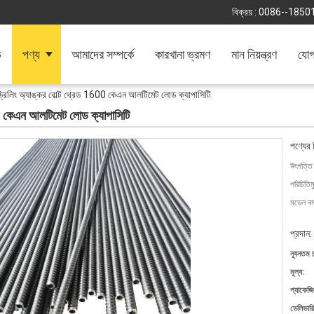
বিক্রয় :
0086--1850
ি
পণ্য
আমাদের সম্পর্কে
কারখানা ভ্রমণ
মান নিয়ন্ত্রণ
যোগ
ড্রিলিং অ্যাঙ্কর বোল্ট থ্রেড 1600 কেএন আলটিমেট লোড ক্যাপাসিটি
600 কেএন আলটিমেট লোড ক্যাপাসিটি
পণ্যের 
উৎপত্তি
পরিচিতিম
মডেল নম্
প্রদান:
ন্যূনতম 
মূল্য:
প্যাকেজি
ডেলিভারি