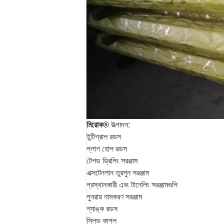
মিরোক®
উত্পাদন:
ইন্টিগ্রাল রডস
প্লাগ হোল রডস
টেপড ড্রিলিং সরঞ্জাম
এক্সটেনশান তুরপুন সরঞ্জাম
প্রস্থানকারী এবং টানেলিং সরঞ্জামগুলি
পুনরায় নামকরণ সরঞ্জাম
শ্যাঙ্ক রডস
স্লিভ কাপল