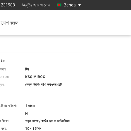
1231988
উদ্ধৃতির জন্য আবেদন
Bengali
াযোগ করুন
বিবরণ:
 স্থল:
চীন
ুলক নাম:
KSQ MIROC
বার:
সেল্ফ ড্রিলিং ফাঁপা অ্যাঙ্কর বোল্ট
চাহিদার পরিমাণ:
1 জামায়
N
ং বিবরণ:
শক্ত কাগজ / কাঠের বাক্স বা কাস্টমাইজড
 সময়:
10 - 15 দিন