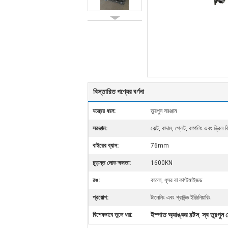
বিস্তারিত পণ্যের বর্ণনা
যন্ত্রের ধরন:
তুরপুন সরঞ্জাম
সরঞ্জাম:
বোল্ট, বাদাম, প্লেট, কাপলিং এবং ড্রিল ব
বাইরের ব্যাস:
76mm
চূড়ান্ত লোড ক্ষমতা:
1600KN
রঙ:
কালো, ধূসর বা কাস্টমাইজড
প্রয়োগ:
টানেলিং এবং গ্রাউন্ড ইঞ্জিনিয়ারিং
ইস্পাত অ্যাঙ্কর বল্টস
স্ব তুরপুন ন
বিশেষভাবে তুলে ধরা:
,