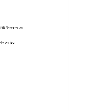
র বার
ইনজেকশন দেয়
ুমতি দেয় izer