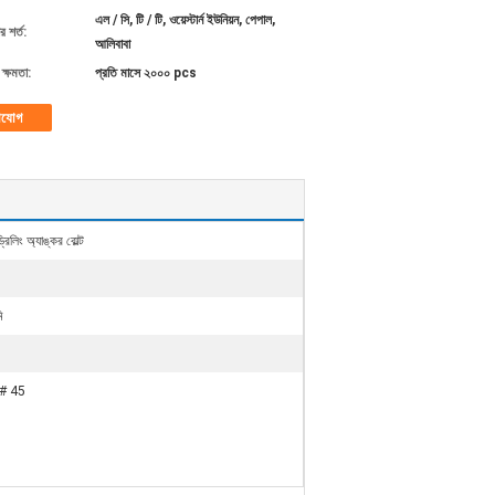
এল / সি, টি / টি, ওয়েস্টার্ন ইউনিয়ন, পেপাল,
 শর্ত:
আলিবাবা
ক্ষমতা:
প্রতি মাসে ২০০০ pcs
াযোগ
্রিলিং অ্যাঙ্কর বোল্ট
N
ি
 # 45