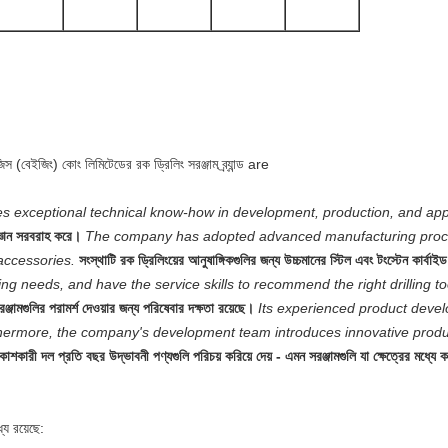
(বেইজিং) কোং লিমিটেডের রক ড্রিলিং সরঞ্জাম ব্র্যান্ড are
es exceptional technical know-how in development, production, and appl
 জ্ঞান সরবরাহ করে।
The company has adopted advanced manufacturing proces
 accessories.
সংস্থাটি রক ড্রিলিংয়ের আনুষাঙ্গিকগুলির জন্য উচ্চমানের স্টিল এবং টংস্টেন কার্বা
ling needs, and have the service skills to recommend the right drilling too
্জামগুলির পরামর্শ দেওয়ার জন্য পরিষেবার দক্ষতা রয়েছে।
Its experienced product devel
hermore, the company's development team introduces innovative product
কাশকারী দল প্রতি বছর উদ্ভাবনী পণ্যগুলি পরিচয় করিয়ে দেয় - এমন সরঞ্জামগুলি যা ক্ষেত্রের মধ্যে 
যে রয়েছে: