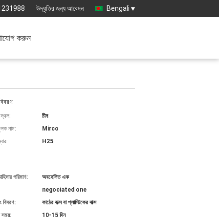
1231988
উদ্ধৃতির জন্য আবেদন
Bengali
াযোগ করুন
বিবরণ:
 স্থল:
চীন
ুলক নাম:
Mirco
বার:
H25
চাহিদার পরিমাণ:
অবহেলিত এক
negociated one
ং বিবরণ:
কাঠের বাক্স বা প্লাস্টিকের বাক্স
 সময়:
10-15 দিন