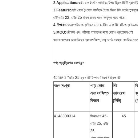
2.Application:
ছোট হোল টংস্টন কার্বাইড টেপার ড্রিল বিটটি গ্রানাই
3.Feature:
ছোট হোল টুংস্টেন কার্বাইড টেপার ড্রিল বিট গর্তের তুরপ
এটি এইচ 22, এইচ 25 ড্রিল রডের সাথে সংযুক্ত হতে পারে।
4. উপাদান:
বোতামগুলির জন্য উচ্চমানের কার্বাইড এবং বিট বডি জন্য উচ্চ
5.MOQ:
পরীক্ষার এবং পরীক্ষার আদেশের জন্য কোনও প্রয়োজন নেই
আমরা আপনার ডায়ামটারের প্রয়োজনীয়তা, বায়ু গর্তের সংখ্যা, কার্বাইড
পণ্য প্রযুক্তিগত রেফারেন্স
45 মিমি 2 "এইচ 25 ক্রস বিট ইস্পাত সিএনসি ড্রিল বিট
অংশ সংখ্যা
পণ্য কোড
বিট
ব
এবং সংক্ষিপ্ত
ব্যাসরেখা
ব
বিবরণ
(মিমি)
(ই
4148300314
সিআরএস 45-
45
এইচ 25, এইচ
25