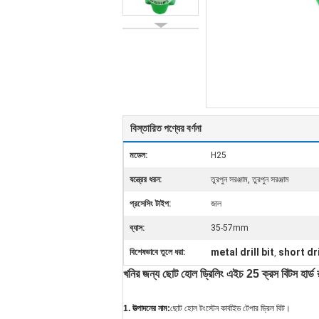
বিস্তারিত পণ্যের বর্ণনা
মডেল:
H25
যন্ত্রের ধরন:
তুরপুন সরঞ্জাম, তুরপুন সরঞ্জাম
প্রসেসিং টাইপ:
জাল
ব্যাস:
35-57mm
metal drill bit
short dri
বিশেষভাবে তুলে ধরা:
,
খনির জন্য ছোট হোল ড্রিলিং এইচ 25 ক্রস বিটস হার্ড রক
1. উত্পাদনের নাম:
ছোট হোল টংস্টেন কার্বাইড টেপার ড্রিল বিট।