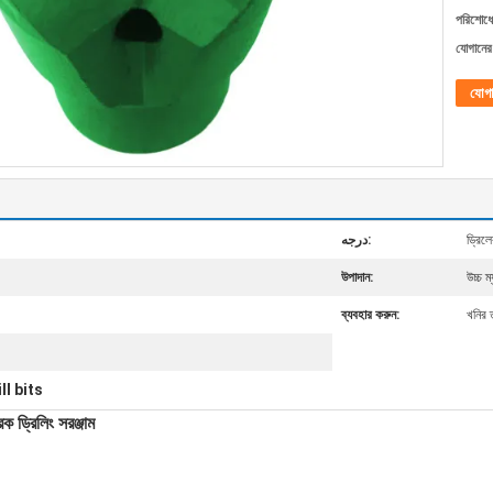
পরিশোধের
যোগানের 
যোগ
درجه:
ড্রিলে
উপাদান:
উচ্চ ম্
ব্যবহার করুন:
খনির ত
ll bits
 ড্রিলিং সরঞ্জাম