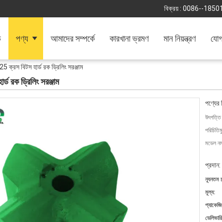
বিক্রয় :
0086--1850
ি
পণ্য
আমাদের সম্পর্কে
কারখানা ভ্রমণ
মান নিয়ন্ত্রণ
যোগ
5 ক্রস বিটস হার্ড রক ড্রিলিং সরঞ্জাম
্ড রক ড্রিলিং সরঞ্জাম
পণ্যের 
উৎপত্তি
পরিচিতিম
মডেল নম্
প্রদান:
ন্যূনতম 
মূল্য:
প্যাকেজি
ডেলিভারি