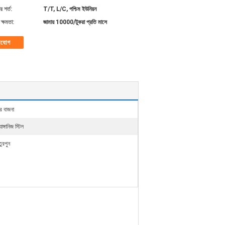
 শর্ত:
T/T, L/C, পশ্চিম ইউনিয়ন
ক্ষমতা:
জামায় 10000/টুকরা প্রতি মাসে
াযোগ
র বাজনা
যাঙ্গানিজ স্টিল
ুরপুন