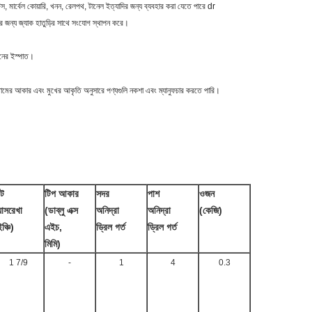
টস, মার্বেল কোয়ারি, খনন, রেলপথ, টানেল ইত্যাদির জন্য ব্যবহার করা যেতে পারে dr
ুনের জন্য জ্যাক হাতুড়ির সাথে সংযোগ স্থাপন করে।
মানের ইস্পাত।
 বোতামের আকার এবং মুখের আকৃতি অনুসারে পণ্যগুলি নকশা এবং ম্যানুফচার করতে পারি।
িট
টিপ আকার
সদর
পাশ
ওজন
্যাসরেখা
(ডাব্লু এক্স
অনিদ্রা
অনিদ্রা
(কেজি)
ঞ্চি)
এইচ,
ড্রিল গর্ত
ড্রিল গর্ত
মিমি)
1 7/9
-
1
4
0.3