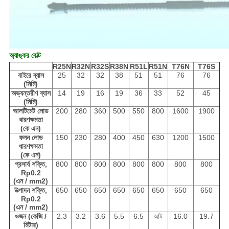
অ্যাঙ্কর বোল্ট
R25N
R32N
R32S
R38N
R51L
R51N
T76N
T76S
বাইরে ব্যাস
25
32
32
38
51
51
76
76
(মিমি)
অভ্যন্তরীণ ব্যাস
14
19
16
19
36
33
52
45
(মিমি)
আলটিমেট লোড
200
280
360
500
550
800
1600
1900
ধারণক্ষমতা
(কে এন)
ফলন লোড
150
230
280
400
450
630
1200
1500
ধারণক্ষমতা
(কে এন)
প্রসার্য শক্তি,
800
800
800
800
800
800
800
800
Rp0.2
(এন / mm2)
উত্পাদন শক্তি,
650
650
650
650
650
650
650
650
Rp0.2
(এন / mm2)
ওজন (কেজি /
2.3
3.2
3.6
5.5
6.5
আট
16.0
19.7
মিটার)