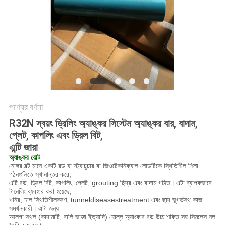
POLICY
পণ্যের বর্ণনা
R32N স্বয়ং ড্রিলিং অ্যাঙ্কর সিস্টেম অ্যাঙ্কর বার, বাদাম,
প্লেট, কাপলিং এবং ড্রিল বিট,
এন্টি জারা
অ্যাঙ্কর বোল্ট
নোঙ্গর বল্ট মানে একটি রড যা স্ট্যাচুচার বা জিওটেকনিক্যাল লোডটিকে স্থিতিশীল শিলা
গঠনগুলিতে স্থানান্তর করে,
এটি রড, ড্রিল বিট, কাপলিং, প্লেট, grouting ছিদ্র এবং বাদাম গঠিত।
এটা ব্যাপকভাবে
টানেলিং ব্যবহার করা হয়েছে,
খনির, ঢাল স্থিতিশীলকরণ, tunneldiseasestreatment এবং ছাদ ভূগর্ভস্থ কাজ
সমর্থনকারী।
এটা জন্য
আলগা স্থল (কাদামাটি, বালি ভাজা ইত্যাদি) হোল্ল অ্যাংকার রড উচ্চ শক্তি সহ সিমলেস নল