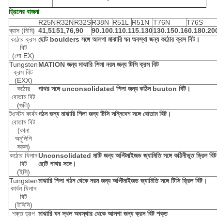
ড্রিলের বাজনা
R25N
R32N
R32S
R38N
R51L
R51N
T76N
T76S
ব্যাস (মিমি)
41,51
51,76,90
90.100.110.115.130
130.150.160.180.20
কঠোর ক্রস
ছোট boulders সঙ্গে আলগা মাঝারি ঘন অবস্থা জন্য কঠোর ক্রস বিট।
বিট
(গো EX)
Tungsten
MATION জন্য মাঝারি শিলা নরম জন্য টিসি ক্রস বিট
ক্রস বিট
(EXX)
কঠোর
পাথর সঙ্গে unconsolidated শিলা জন্য কঠিন buuton বিট।
বোতাম বিট
(গুলি)
টংস্টেন কার্বন
গঠন জন্য মাঝারি শিলা জন্য টিসি সন্নিবেশ সঙ্গে বোতাম বিট।
বোতাম বিট
(কানা
অনুলিপি
করুন)
কঠোর খিলান
Unconsolidated মাটি জন্য অপ্টিমাইজড জ্যামিতি সঙ্গে কঠিনীভূত ড্রিল বিট
বিট
ছোট পাথর সঙ্গে।
(ইসি)
Tungsten
মাঝারি শিলা গঠন থেকে নরম জন্য অপ্টিমাইজড জ্যামিতি সঙ্গে টিসি ড্রিল বিট।
কার্বন খিলান
বিট
(ইসিসি)
শক্ত ড্রপ
মাঝারি ঘন স্থল অবস্থার থেকে আলগা জন্য ক্রস বিট শক্ত