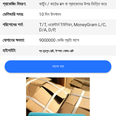
প্যাকেজিং বিবরণ:
কার্টুন / কাঠের বক্স বা গ্রাহকদের উপর ভিত্তি করে
নিয়ন্ত্রণ
ডেলিভারি সময়:
10 দিন উৎপাদন
যোগাযোগ
পরিশোধের শর্ত:
T/T, ওয়েস্টার্ন ইউনিয়ন, MoneyGram L/C,
D/A, D/P,
করুন
যোগানের ক্ষমতা:
9000000 কেজি প্রতি মাসে
উদ্ধৃতির
হাইলাইট:
,
স্ব তুরপুন বোল্ট
ইস্পাত নোঙ্গর বোল্ট
জন্য
আবেদন
ভালো দাম
সাইট
ম্যাপ
PRIVACY