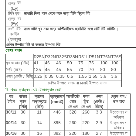
কেন্দ্র বিট
(Ey)
টিসি ড্রপ
মাঝারি শিলা গঠন থেকে নরম জন্য টিসি ড্রিল বিট।
কেন্দ্র বিট
(Ey)
কাস্ট বিটা
নরম কালি খুব নরম জন্য অপ্টিমাইজড জ্যামিতি সঙ্গে মাটি বিট কাস্টিং।
কাস্টিং
(ইডব্ল্যু)
মেশিন ইস্পাত বিট বা কসরত ইস্পাত বিট
নোঙ্গর বাদাম
R25N
R32N
R32S
R38N
R51L
R51N
T76N
T76S
মূল আকার (মিমি)
41
46
46
50
75
75
100
100
দৈর্ঘ্য (মিমি)
135
45
45
55
70
70
80
80
ওজন (কেজি / পিসি)
0.25
0.35
0.35
0.5
1.55
1.55
3.6
3.6
মেশিন ইস্পাত বাদাম বা ঢালাই ইস্পাত বাদাম
টি-থ্রেড অ্যাঙ্কর বোল্ট টেকনিক্যাল ডেটা
বার
বাইরে
ব্যাসের
প্রস্থচ্ছেদ
আলটিমেট
ফলন
ওজন
থ্রেড বাম /
টাইপ
ব্যাস
অভ্যন্তরে
(mm2)
লোড
বিন্দু
(কেজি /
ডান হাত
(মিমি)
(মিমি)
কে এন
কে এন
মিটার)
30/11
30
11
446
320
260
3.3
উত্তোলন বা
অধিকার
30/14
30
14
395
260
220
2.9
উত্তোলন বা
অধিকার
30/16
30
16
382
220
180
2.7
উত্তোলন বা