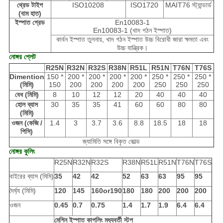
থ্রেড টাইপ
ISO10208
ISO1720
MAIT76 স্ট্যান্ডার্ড
(বাম হাত)
ইস্পাত গ্রেড
En10083-1
En10083-1 (খাদ গঠন ইস্পাত)
কার্বন ইস্পাত তুলনায়, খাদ গঠন ইস্পাত উচ্চ বিরোধী জারা ক্ষমতা এবং
উচ্চ যান্ত্রিক।
নোঙ্গর প্লেট
R25N
R32N
R32S
R38N
R51L
R51N
T76N
T76S
Dimention
150 *
200 *
200 *
200 *
200 *
250 *
250 *
250 *
(মিমি)
150
200
200
200
200
250
250
250
বেধ (মিমি)
8
10
12
12
20
40
40
40
হোল ব্যাস
30
35
35
41
60
60
80
80
(মিমি)
ওজন (কেজি /
1.4
3
3.7
3.6
8.8
18.5
18
18
পিসি)
জ্যামিতি সঙ্গে বিকৃত কোল্ড
নোঙ্গর কুলিং
R25N
R32N
R32S
R38N
R51L
R51N
T76N
T76S
বাইরের ব্যাস (মিমি)
35
42
42
52
63
63
95
95
দৈর্ঘ্য (মিমি)
120
145
160or190
180
180
200
200
200
ওজন
0.45
0.7
0.75
1.4
1.7
1.9
6.4
6.4
মেশিন ইস্পাত কাপলিং মধ্যবর্তী স্টপ