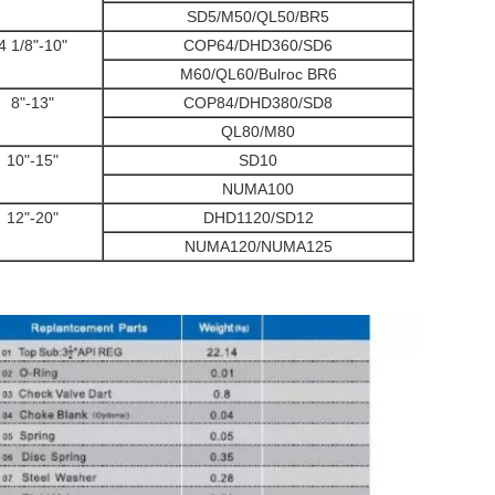
SD5/M50/QL50/BR5
4 1/8"-10"
COP64/DHD360/SD6
M60/QL60/Bulroc BR6
8"-13"
COP84/DHD380/SD8
QL80/M80
10"-15"
SD10
NUMA100
12"-20"
DHD1120/SD12
NUMA120/NUMA125