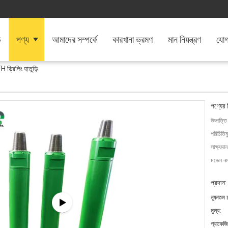
ি
পণ্য
আমাদের সম্পর্কে
কারখানা ভ্রমণ
মান নিয়ন্ত্রণ
যোগ
 ড্রিলিং হাতুড়ি
পণ্যের 
উৎপত্তি
পরিচিতিম
সাক্ষ্যদান
মডেল নম্
প্রদান:
ন্যূনতম 
মূল্য:
প্যাকেজি