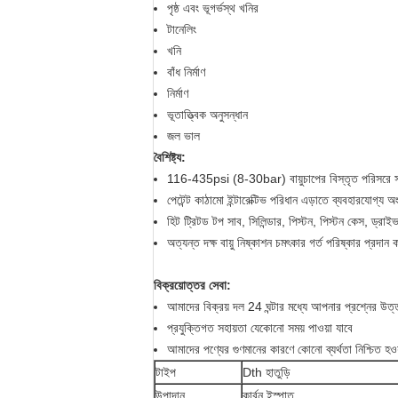
পৃষ্ঠ এবং ভূগর্ভস্থ খনির
টানেলিং
খনি
বাঁধ নির্মাণ
নির্মাণ
ভূতাত্ত্বিক অনুসন্ধান
জল ভাল
বৈশিষ্ট্য:
116-435psi (8-30bar) বায়ুচাপের বিস্তৃত পরিসরে স
পেটেন্ট কাঠামো ইন্টারেক্টিভ পরিধান এড়াতে ব্যবহারযোগ্
হিট ট্রিটড টপ সাব, সিলিন্ডার, পিস্টন, পিস্টন কেস, ড্রাইভ
অত্যন্ত দক্ষ বায়ু নিষ্কাশন চমৎকার গর্ত পরিষ্কার প্রদান 
বিক্রয়োত্তর সেবা:
আমাদের বিক্রয় দল 24 ঘন্টার মধ্যে আপনার প্রশ্নের উত্তর
প্রযুক্তিগত সহায়তা যেকোনো সময় পাওয়া যাবে
আমাদের পণ্যের গুণমানের কারণে কোনো ব্যর্থতা নিশ্চিত হওয
টাইপ
Dth হাতুড়ি
উপাদান
কার্বন ইস্পাত