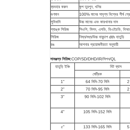
ব্যবহার করুন
কূপ তুরপুন, খনির
গুণমান
100% মানের সাদৃশ্য বিশ্বের শীর্ষ শ্রেণীর
সুবিধাদি
উচ্চ মানের এবং কারখানার দাম
শ্যাঙ্ক সিরিজ
সিওপি, মিশন, এসডি, ডিএইচডি, বি
সিরিজ
নিম্ন/মধ্য/উচ্চ বায়ুচাপ dth হাতুড়ি
রঙ
আপনার প্রয়োজনীয়তা অনুযায়ী
সামঞ্জস্য সিরিজ:
COP/SD/DHD/IR/মিশন/QL
হাতুড়ি ইঞ্চি
বিট ব্যাস
মেট্রিক
1"
64 মিমি-70 মিমি
2
2"
70 মিমি-95 মিমি
2
3"
90 মিমি-102 মিমি
4"
105 মিমি-152 মিমি
৫"
133 মিমি-165 মিমি
5