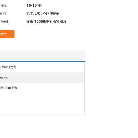
 সময়:
10-15 দিন
 শর্ত:
T/T, L/C, পশ্চিম ইউনিয়ন
ক্ষমতা:
জামায় 10000/টুকরা প্রতি মাসে
াযোগ
ড্রিল হাতুড়ি
দার করা
িমি-800 মিমি