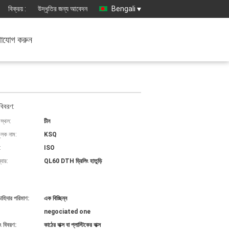
বিক্রয় :
উদ্ধৃতির জন্য আবেদন
Bengali
াযোগ করুন
বিবরণ:
 স্থল:
চীন
ুলক নাম:
KSQ
:
ISO
বার:
QL60 DTH ড্রিলিং হাতুড়ি
চাহিদার পরিমাণ:
এক বিচ্ছিন্ন
negociated one
ং বিবরণ:
কাঠের বাক্স বা প্লাস্টিকের বাক্স