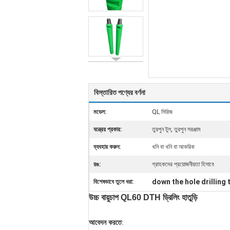
বিস্তারিত পণ্যের বর্ণনা
মডেল:
QL সিরিজ
যন্ত্রের প্রকার:
তুরপুন টুল, তুরপুন সরঞ্জাম
ব্যবহার করুন:
খনি বা খনি বা আকরিক
রঙ:
গ্রাহকদের প্রয়োজনীয়তা হিসাবে
down the hole drilling 
বিশেষভাবে তুলে ধরা:
উচ্চ বায়ুচাপ QL60 DTH ড্রিলিং হাতুড়ি
আবেদন করতে
: