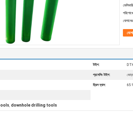
ডেলিভারি
পরিশোধের
যোগানের 
যোগ
টাইপ:
DTH 
প্রসেসিং টাইপ:
জোড়
ড্রিল ব্যাস:
65 ম
tools
downhole drilling tools
,