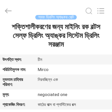
KSQ
Technologies
(Beijing)
Co.
Ltd.
স্বয়ং ড্রিলিং অ্যাঙ্কর বোল্ট
All
Rights
Reserved.
শক্তিশালীকরণের জন্য মাইনিং রক বল্টস
বাড়ি
সেল্ফ ড্রিলিং অ্যাঙ্কর সিস্টেম ড্রিলিং
পণ্য
সরঞ্জাম
আমাদের
উৎপত্তি স্থল:
চীন
সম্পর্কে
পরিচিতিমুলক নাম:
Mirco
ন্যূনতম চাহিদার
নিরবচ্ছিন্ন এক
কারখানা
পরিমাণ:
ভ্রমণ
মূল্য:
negociated one
প্যাকেজিং বিবরণ:
কাঠের বাক্স বা প্লাস্টিকের বক্স
মান