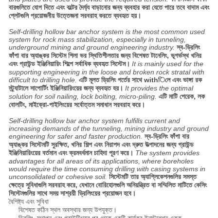
বারগুলিতে যোগ দিতে এবং বল্টের দৈর্ঘ্য বাড়ানোর জন্য ব্যবহার করা যেতে পারে তবে বাদাম এবং
প্লেটগুলি প্রয়োজনীয় উত্তেজনা সরবরাহ করতে ব্যবহৃত হয়।
Self-drilling hollow bar anchor system is the most common used
system for rock mass stabilization, especially in tunneling,
underground mining and ground engineering industry.
স্ব-ড্রিলিং
ফাঁপা বার অ্যাঙ্কর সিস্টেম শিলা ভর স্থিতিশীলতার জন্য বিশেষত টানেলিং, ভূগর্ভস্থ খনির
এবং গ্রাউন্ড ইঞ্জিনিয়ারিং শিল্পে সর্বাধিক ব্যবহৃত সিস্টেম।
It is mainly used for the
supporting engineering in the loose and broken rock stratal with
difficult to drilling hole.
এটি মূলত ড্রিলিং গর্তের সাথে withিলে এবং ভাঙ্গা রক
স্ট্র্যাটালে সাপোর্টিং ইঞ্জিনিয়ারিংয়ের জন্য ব্যবহৃত হয়।
It provides the optimal
solution for soil nailing, lock bolting, micro-piling.
এটি মাটি পেরেক, লক
বোলটিং, মাইক্রো-পাইলিংয়ের সর্বোত্তম সমাধান সরবরাহ করে।
Self-drilling hollow bar anchor system fulfills current and
increasing demands of the tunneling, mining industry and ground
engineering for safer and faster production.
স্ব-ড্রিলিং ফাঁপা বার
অ্যাঙ্কর সিস্টেমটি সুরক্ষিত, খনির শিল্প এবং নিরাপদ এবং দ্রুত উত্পাদনের জন্য গ্রাউন্ড
ইঞ্জিনিয়ারিংয়ের বর্তমান এবং ক্রমবর্ধমান চাহিদা পূরণ করে।
The system provides
advantages for all areas of its applications, where boreholes
would require the time consuming drilling with casing systems in
unconsolidated or cohesive soil.
সিস্টেমটি তার অ্যাপ্লিকেশনগুলির সমস্ত
ক্ষেত্রে সুবিধাগুলি সরবরাহ করে, যেখানে বোরিহোলগুলি অনিয়ন্ত্রিত বা সম্মিলিত মাটিতে কেসিং
সিস্টেমগুলির সাথে সময় সাশ্রয়ী ড্রিলিংয়ের প্রয়োজন হবে।
বৈশিষ্ট্য এবং সুবিধা
বিশেষত কঠিন স্থল অবস্থার জন্য উপযুক্ত।