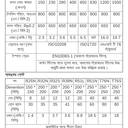
ফলন লোড ক্ষমতা
150
230
280
400
450
630
1200
1500
(কেএন)
টেনসিল শক্তি, আরএম
800
800
800
800
800
800
800
800
(এন / মিমি 2)
ফলন শক্তি, Rp0.2
650
650
650
650
650
650
650
650
(এন / মিমি 2)
ওজন (কেজি / মি)
2.3
3.2
3.6
5.5
6.5
আট
16.0
19.7
থ্রেডের ধরণ (বাম-
ISO10208
ISO1720
এমএআই টি 76
হাত)
স্ট্যান্ডার্ড
ইস্পাত গ্রেড
EN10083-1 (অ্যালো স্ট্রাকচার স্টিল)
কার্বন স্টিলের সাথে তুলনা করে, অ্যালোয় স্ট্রাকচার স্টিলের উচ্চ
অ্যান্টি-জারা ক্ষমতা এবং উচ্চ যান্ত্রিক রয়েছে।
অ্যাঙ্কর প্লেট
পদ
R25N
R32N
R32S
R38N
R51L
R51N
T76N
T76S
Dimention
150 *
200 *
200 *
200 *
200 *
250 *
250 *
250 *
(মিমি)
150
200
200
200
200
250
250
250
বেধ (মিমি)
8
10
12
12
20
40
40
40
হোল ব্যাস
30
35
35
41
60
60
80
80
(মিমি)
ওজন (কেজি /
1.4
3
3.7
3.6
8.8
18.5
18
18
পিসি)
জ্যামিতির সাথে শীতল বিকৃত