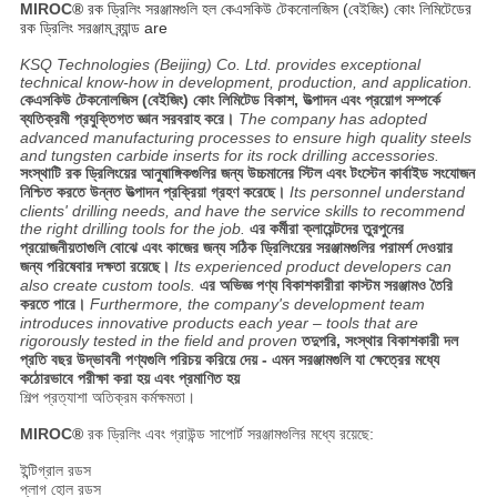
MIROC®
রক ড্রিলিং সরঞ্জামগুলি হল কেএসকিউ টেকনোলজিস (বেইজিং) কোং লিমিটেডের
রক ড্রিলিং সরঞ্জাম ব্র্যান্ড are
KSQ Technologies (Beijing) Co. Ltd. provides exceptional
technical know-how in development, production, and application.
কেএসকিউ টেকনোলজিস (বেইজিং) কোং লিমিটেড বিকাশ, উত্পাদন এবং প্রয়োগ সম্পর্কে
ব্যতিক্রমী প্রযুক্তিগত জ্ঞান সরবরাহ করে।
The company has adopted
advanced manufacturing processes to ensure high quality steels
and tungsten carbide inserts for its rock drilling accessories.
সংস্থাটি রক ড্রিলিংয়ের আনুষাঙ্গিকগুলির জন্য উচ্চমানের স্টিল এবং টংস্টেন কার্বাইড সংযোজন
নিশ্চিত করতে উন্নত উত্পাদন প্রক্রিয়া গ্রহণ করেছে।
Its personnel understand
clients' drilling needs, and have the service skills to recommend
the right drilling tools for the job.
এর কর্মীরা ক্লায়েন্টদের তুরপুনের
প্রয়োজনীয়তাগুলি বোঝে এবং কাজের জন্য সঠিক ড্রিলিংয়ের সরঞ্জামগুলির পরামর্শ দেওয়ার
জন্য পরিষেবার দক্ষতা রয়েছে।
Its experienced product developers can
also create custom tools.
এর অভিজ্ঞ পণ্য বিকাশকারীরা কাস্টম সরঞ্জামও তৈরি
করতে পারে।
Furthermore, the company's development team
introduces innovative products each year – tools that are
rigorously tested in the field and proven
তদুপরি, সংস্থার বিকাশকারী দল
প্রতি বছর উদ্ভাবনী পণ্যগুলি পরিচয় করিয়ে দেয় - এমন সরঞ্জামগুলি যা ক্ষেত্রের মধ্যে
কঠোরভাবে পরীক্ষা করা হয় এবং প্রমাণিত হয়
শিল্প প্রত্যাশা অতিক্রম কর্মক্ষমতা।
MIROC®
রক ড্রিলিং এবং গ্রাউন্ড সাপোর্ট সরঞ্জামগুলির মধ্যে রয়েছে:
ইন্টিগ্রাল রডস
প্লাগ হোল রডস