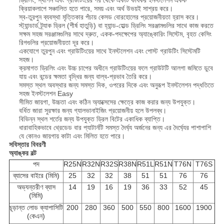
ড্রিলিং, স্থাপন এবং গ্রাউটিংয়ের পর থেকে একটি কার্যকর ইনস্টলেশন একক
ক্রিয়াকলাপে সঞ্চালিত হতে পারে, সময় এবং অর্থ উভয়ই সাশ্রয় করে।
স্ব-তুরপুন ব্যবস্থা মৃত্তিকার পঁচায় কেসড বোরহোলের প্রয়োজনীয়তা হ্রাস করে।
স্ট্যান্ডার্ড ট্র্যাক ড্রিল (শীর্ষ হাতুড়ি) বা হ্যান্ড-হোল্ড ড্রিলিং সরঞ্জামগুলির সাথে কাজ করতে
সক্ষম সহজ সরঞ্জামগুলির সাথে দ্রুত, একক-পদক্ষেপের অ্যাঙ্কোরিং সিস্টেম, বৃহত কেসিং
রিগগুলির প্রয়োজনীয়তা দূর করে।
একযোগে তুরপুন এবং গ্রাউটিংয়ের সাথে ইনস্টলেশন এবং পোস্ট গ্রাউটিং সিস্টেমটি
সহজ।
ক্রমাগত ড্রিলিং এবং উচ্চ চাপের অধীনে গ্রাউটিংয়ের ফলে গ্রাউটটি আলগা জমিতে ডুবে
যায় এবং বন্ডের ক্ষমতা বৃদ্ধির জন্য বাল্ব-প্রভাব তৈরি করে।
সমস্ত স্থল অবস্থার জন্য সমস্ত দিক, ওপরের দিকে এবং অনুরূপ ইনস্টলেশন পদ্ধতিতে
সহজ ইনস্টলেশন Easy
সীমিত জায়গা, উচ্চতা এবং কঠিন অ্যাক্সেসের ক্ষেত্রে কাজ করার জন্য উপযুক্ত।
বর্ধিত জারা সুরক্ষার জন্য গ্যালভানাইজিং প্রয়োজনীয় হলে উপলব্ধ।
বিভিন্ন স্থল শর্তের জন্য উপযুক্ত ড্রিল বিটের একাধিক ব্যাপ্তি।
ধারাবাহিকভাবে থ্রেডেড বার প্যাটার্নটি সমস্ত দৈর্ঘ্য অর্জনের জন্য এর দৈর্ঘ্যের পাশাপাশি
যে কোনও জায়গায় কাটা এবং মিলিত হতে পারে।
সবিস্তার বিবরণী
অ্যাঙ্কর বল্ট
পদ
R25N
R32N
R32S
R38N
R51L
R51N
T76N
T76S
ব্যাসের বাইরে (মিমি)
25
32
32
38
51
51
76
76
অভ্যন্তরীণ ব্যাস
14
19
16
19
36
33
52
45
(মিমি)
চূড়ান্ত লোড ক্যাপাসিটি
200
280
360
500
550
800
1600
1900
(কেএন)