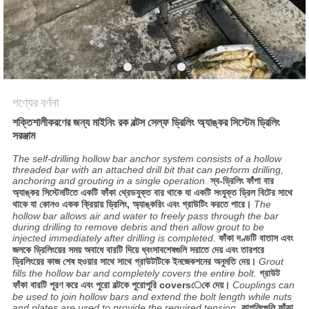
POLICY
পণ্যের বর্ণনা
শক্তিশালীকরণের জন্য মাইনিং রক বল্টস সেল্ফ ড্রিলিং অ্যাঙ্কর সিস্টেম ড্রিলিং
সরঞ্জাম
The self-drilling hollow bar anchor system consists of a hollow
threaded bar with an attached drill bit that can perform drilling,
anchoring and grouting in a single operation.
স্ব-ড্রিলিং ফাঁপা বার
অ্যাঙ্কর সিস্টেমটিতে একটি ফাঁকা থ্রেডযুক্ত বার থাকে যা একটি সংযুক্ত ড্রিল বিটের সাথে
থাকে যা কোনও একক ক্রিয়ায় ড্রিলিং, অ্যাঙ্করিং এবং গ্রাউটিং করতে পারে।
The
hollow bar allows air and water to freely pass through the bar
during drilling to remove debris and then allow grout to be
injected immediately after drilling is completed.
ফাঁকা দণ্ডটি বাতাস এবং
জলকে ড্রিলিংয়ের সময় অবাধে বারটি দিয়ে ধ্বংসাবশেষগুলি সরাতে দেয় এবং তারপরে
ড্রিলিংয়ের কাজ শেষ হওয়ার সাথে সাথে গ্রাউটটিকে ইনজেকশনের অনুমতি দেয়।
Grout
fills the hollow bar and completely covers the entire bolt.
গ্রাউট
ফাঁকা বারটি পূরণ করে এবং পুরো বল্টকে পুরোপুরি coversেকে দেয়।
Couplings can
be used to join hollow bars and extend the bolt length while nuts
and plates are used to provide the required tension.
কাপলিংগুলি ফাঁকা