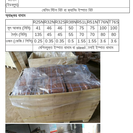
(ইডব্ল্যু)
মেশিন স্টিল বিট বা ক্যাসিং ইস্পাত বিট
অ্যাঙ্কর বাদাম
R25N
R32N
R32S
R38N
R51L
R51N
T76N
T76S
মূল আকার (মিমি)
41
46
46
50
75
75
100
100
দৈর্ঘ্য (মিমি)
135
45
45
55
70
70
80
80
ওজন (কেজি / পিসি)
0.25
0.35
0.35
0.5
1.55
1.55
3.6
3.6
মেশিনযুক্ত ইস্পাত বাদাম বা steelালাই ইস্পাত বাদাম