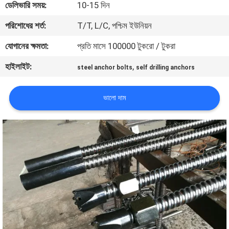
ডেলিভারি সময়:
10-15 দিন
নিয়ন্ত্রণ
পরিশোধের শর্ত:
T/T, L/C, পশ্চিম ইউনিয়ন
যোগাযোগ
যোগানের ক্ষমতা:
প্রতি মাসে 100000 টুকরো / টুকরা
করুন
হাইলাইট:
,
steel anchor bolts
self drilling anchors
উদ্ধৃতির
ভালো দাম
জন্য
আবেদন
সাইট
ম্যাপ
PRIVACY