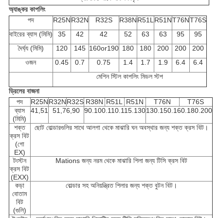
অ্যাঙ্কর কাপলিং
পদ
R25N
R32N
R32S
R38N
R51L
R51N
T76N
T76S
বাইরের ব্যাস (মিমি)
35
42
42
52
63
63
95
95
দৈর্ঘ্য (মিমি)
120
145
160or190
180
180
200
200
200
ওজন
0.45
0.7
0.75
1.4
1.7
1.9
6.4
6.4
মেশিন স্টিল কাপলিং মিডল স্টপ
ড্রিলের বাজনা
পদ
R25N
R32N
R32S
R38N
R51L
R51N
T76N
T76S
ব্যাস
41,51
51,76,90
90.100.110.115.130
130.150.160.180.200
(মিমি)
শক্ত
ছোট বোল্ডারগুলির সাথে আলগা থেকে মাঝারি ঘন অবস্থার জন্য শক্ত ক্রস বিট।
ক্রস বিট
(গো
EX)
টংস্টন
Mations জন্য নরম থেকে মাঝারি শিলা জন্য টিসি ক্রস বিট
ক্রস বিট
(EXX)
কড়া
বোল্ডার সহ অনিয়ন্ত্রিত শিলার জন্য শক্ত বুটন বিট।
বোতাম
বিট
(গুলি)