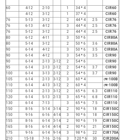
60
4-12
2-10
1
34 * 4
CIR60
4-12
3-12
1
37 * 4
CIR60
76
5-13
3-12
2
44 * 4
2.5
CIR76
76
6-13
4-12
3
44 * 4
2.5
CIR76
76
5-12
3-12
2
44 * 4
2.5
CIR76
80
6-12
4-11
3
50 * 6
CIR80A
80
5-14
3-12
2
50 * 6
3.6
CIR80A
90
6-14
4-12
3
50 * 6
3.5
CIR80A
90
6-14
4-12
3
54 * 6
3.5
CIR90
90
6-14
2-13
2-12
2
54 * 6
CIR90
95
6-14
2-13
2-12
2
54 * 6
3.7
CIR90
100
6-14
3-13
2-12
2
54 * 6
3.7
CIR90
105
6-14
2-13
3-12
3
60 * 4
জে-100B
110
6-14
4-13
3-12
2
60 * 4
জে-100B
110
6-14
2-13
3-12
2
65 * 6
6.3
CIR110
120
6-14
5-13
2-13
3
65 * 6
6.8
CIR110
130
6-14
7-13
3
65 * 6
7.5
CIR110
150
8-16
5-14
3-14
2
90 * 6
18
CIR150C
150
9-16
6-16
4-14
3
90 * 6
18
CIR150C
155
8-16
6-14
3-14
2
90 * 6
19
CIR150C
165
8-16
6-14
4-14
2
90 * 6
21
CIR150C
175
9-16
6-14
9-14
3
98 * 6
22
CIR170A
210
15-18
7-16
2-16
3
120 * 6
30
CIR200A