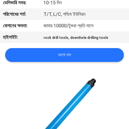
ডেলিভারি সময়:
10-15 দিন
নিয়ন্ত্রণ
পরিশোধের শর্ত:
T/T, L/C, পশ্চিম ইউনিয়ন
যোগাযোগ
যোগানের ক্ষমতা:
জামায় 10000/টুকরা প্রতি মাসে
করুন
হাইলাইট:
,
rock drill tools
downhole drilling tools
উদ্ধৃতির
ভালো দাম
জন্য
আবেদন
সাইট
ম্যাপ
PRIVACY