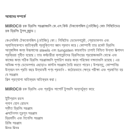
আমাদের সম্পর্কে
MIROC®
রক ড্রিলিং সরঞ্জামগুলি কে.এস.কিউ টেকনোলজিস (বেইজিং) কোং লিমিটেডের
রক ড্রিলিং টুলস ব্র্যান্ড।
কেএসকিউ টেকনোলজিস (বেইজিং) কো। লিমিটেড ডেভেলপমেন্ট, প্রোডাকশন এবং
অ্যাপ্লিকেশনে ব্যতিক্রমী প্রযুক্তিগত জ্ঞান প্রদান করে।
কোম্পানী তার রকেট ড্রিলিং
আনুষাঙ্গিক জন্য উচ্চমানের steels এবং tungsten কারবাইড ঢালাই নিশ্চিত উন্নত উত্পাদন
প্রক্রিয়া গৃহীত হয়েছে।
তার কর্মচারীরা ক্লায়েন্টদের ড্রিলিংয়ের প্রয়োজনগুলি বোঝে এবং
কাজের জন্য সঠিক ড্রিলিং সরঞ্জামগুলি সুপারিশ করার জন্য পরিষেবা দক্ষতাগুলি রয়েছে।
এর
অভিজ্ঞ পণ্য ডেভেলপার এছাড়াও কাস্টম সরঞ্জাম তৈরি করতে পারেন।
উপরন্তু, কোম্পানির
উন্নয়ন দল প্রতি বছর উদ্ভাবনী পণ্য প্রবর্তন - কঠোরভাবে ক্ষেত্র পরীক্ষা এবং প্রমাণিত হয়
যে সরঞ্জাম
শিল্প প্রত্যাশা অতিক্রম অতিক্রম করা।
MIROC®
রক ড্রিলিং এবং গ্রাউন্ড সাপোর্ট টুলগুলি অন্তর্ভুক্ত করে:
ইন্টিগ্রাল রডস
প্লাগ হোল রোডস
স্ফীত ড্রিলিং সরঞ্জাম
এক্সটেনশন তুরপুন সরঞ্জাম
ড্রিফটিং এবং টানেলিং সরঞ্জাম
রিমিং সরঞ্জাম
ছিদ্র ছিদ্র