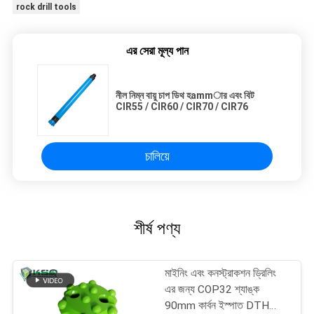
rock drill tools
এর সেরা মূল্য পান
নীল নিম্ন বায়ু চাপ ডিথ হammার এবং বিট
CIR55 / CIR60 / CIR70 / CIR76
চালিয়ে
শীর্ষ পণ্য
মাইনিং এবং কনস্ট্রাকশন ড্রিলিং
এর জন্য COP32 শ্যাঙ্ক
90mm কার্বন ইস্পাত DTH