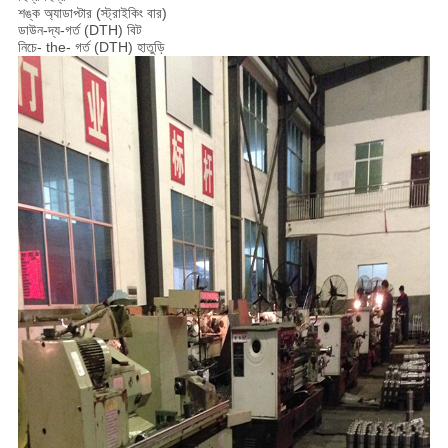
শঙ্ক অ্যাডাপ্টার (স্ট্রাইকিং বার)
ডাউন-দ্য-গর্ত (DTH) বিট
নিচে- the- গর্ত (DTH) হাতুড়ি