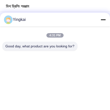
ডিথ ড্রিলিং সরঞ্জাম
8 ইঞ্চি 311 মিমি কার্বন স্টীল ডিটিএইচ হ্যামার বিট মাইনিং এবং জল ভাল ড্রিলিং জন্য
Yingkai
উচ্চ অনুপ্রবেশ এবং ক্ষয় প্রতিরোধী ডাউন দ্য হোল ড্রিলিংয়ের জন্য QL50A-197mm
DTH হ্যামার বাটন বিট
4:31 PM
রক ড্রিলিংয়ের জন্য হার্ডিং চিকিত্সার সাথে 273 মিমি অ্যালোয় স্টিল ওভারলোড উইং বিট
Good day, what product are you looking for?
সব
রক ড্রিলিং সরঞ্জাম
ডিথ ড্রিলিং সরঞ্জাম
বোতাম ড্রিল বিট
ডিথ হ্যামার্স
ডিথ ড্রিল বিট
স্বয়ং ড্রিলিং অ্যাঙ্কর বোল্ট