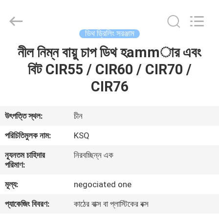
KSQ
Technologies
(Beijing)
Co.
Ltd.
ডিথ ড্রিলিং সরঞ্জাম
All
Rights
Reserved.
নীল নিম্ন বায়ু চাপ ডিথ হammার এবং
বাড়ি
বিট CIR55 / CIR60 / CIR70 /
পণ্য
CIR76
আমাদের
উৎপত্তি স্থল:
চীন
সম্পর্কে
পরিচিতিমুলক নাম:
KSQ
ন্যূনতম চাহিদার
নিরবচ্ছিন্ন এক
কারখানা
পরিমাণ:
ভ্রমণ
মূল্য:
negociated one
প্যাকেজিং বিবরণ:
কাঠের বাক্স বা প্লাস্টিকের বক্স
মান