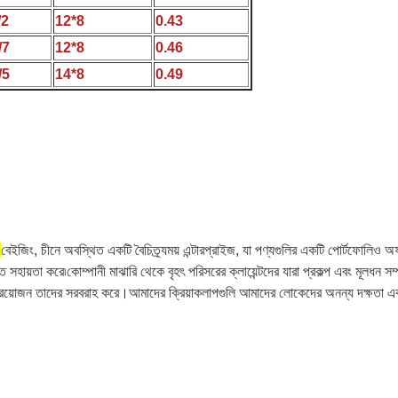
/2
12*8
0.43
/7
12*8
0.46
/5
14*8
0.49
.
বেইজিং, চীনে অবস্থিত একটি বৈচিত্র্যময় এন্টারপ্রাইজ, যা পণ্যগুলির একটি পোর্টফোলি
াড়াতে সহায়তা করে৷কোম্পানী মাঝারি থেকে বৃহৎ পরিসরের ক্লায়েন্টদের যারা প্রকল্প এবং মূলধ
া প্রয়োজন তাদের সরবরাহ করে।আমাদের ক্রিয়াকলাপগুলি আমাদের লোকেদের অনন্য দক্ষতা এবং 