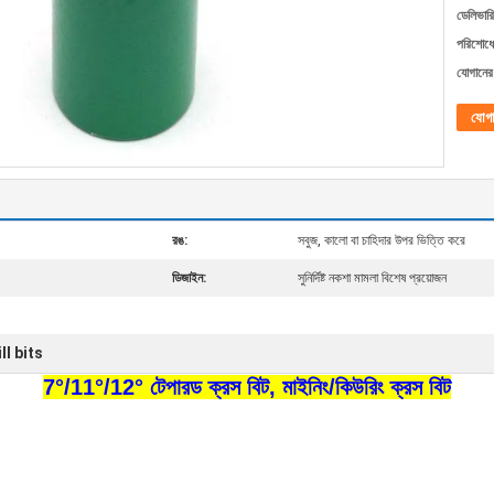
ডেলিভারি
পরিশোধের
যোগানের 
যোগ
রঙ:
সবুজ, কালো বা চাহিদার উপর ভিত্তি করে
ডিজাইন:
সুনির্দিষ্ট নকশা মামলা বিশেষ প্রয়োজন
ll bits
7°/11°/12° টেপারড ক্রস বিট, মাইনিং/কিউরিং ক্রস বিট