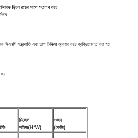
রি টেপারড ড্রিল রডের সাথে সংযোগ করে
শ্চিত
ে
 সিএনসি যন্ত্রপাতি এবং তাপ চিকিত্সা ব্যবহার করে প্রক্রিয়াজাত করা হয়
 হয়
।
চিজেল
ওজন
ঞ্চি
সাইজ(H*W)
(কেজি)