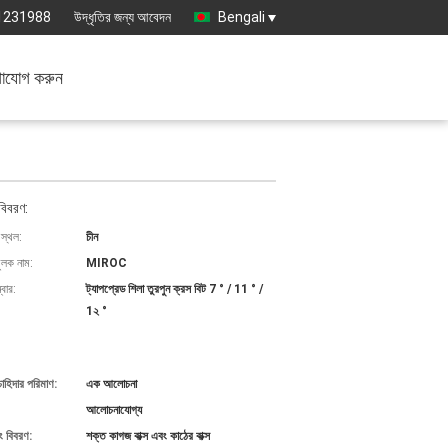
1231988
উদ্ধৃতির জন্য আবেদন
Bengali
াযোগ করুন
বিবরণ:
 স্থল:
চীন
ুলক নাম:
MIROC
বার:
ট্যাপপ্রেড শিলা তুরপুন ক্রস বিট 7 ° / 11 ° /
1২ °
চাহিদার পরিমাণ:
এক আলোচনা
আলোচনাযোগ্য
ং বিবরণ:
শক্ত কাগজ বাক্স এবং কাঠের বাক্স