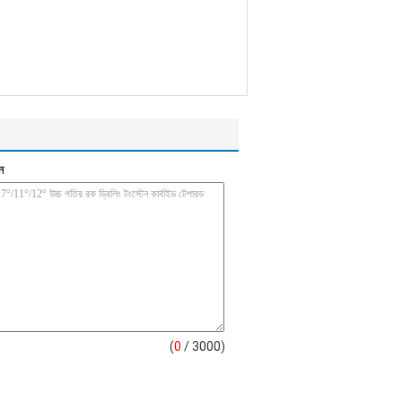
ন
(
0
/ 3000)