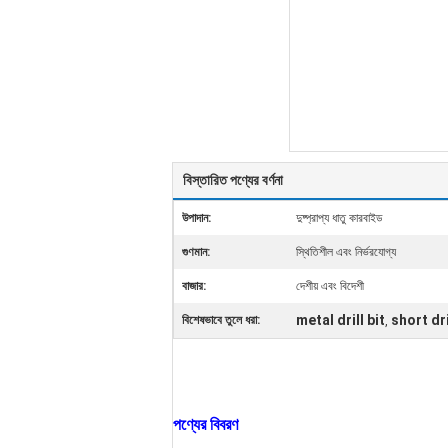
বিস্তারিত পণ্যের বর্ণনা
উপাদান:
দুষ্প্রাপ্য ধাতু কারবাইড
গুণমান:
স্থিতিশীল এবং নির্ভরযোগ্য
বাজার:
দেশীয় এবং বিদেশী
metal drill bit
short dri
বিশেষভাবে তুলে ধরা:
,
পণ্যের বিবরণ