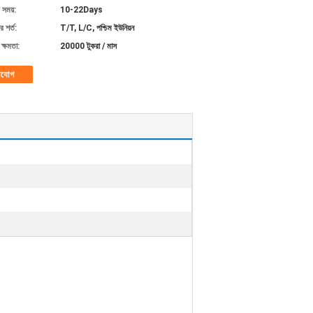
 সময়:
10-22Days
 শর্ত:
T/T, L/C, পশ্চিম ইউনিয়ন
ক্ষমতা:
20000 টুকরা / মাস
াযোগ