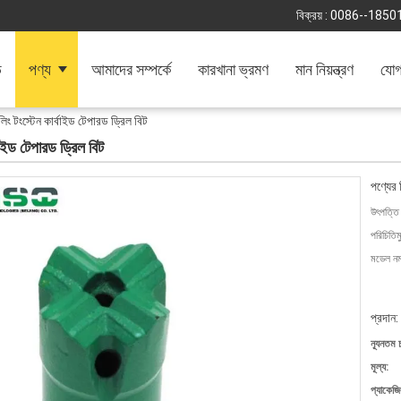
বিক্রয় :
0086--1850
ি
পণ্য
আমাদের সম্পর্কে
কারখানা ভ্রমণ
মান নিয়ন্ত্রণ
যোগ
 টংস্টেন কার্বাইড টেপারড ড্রিল বিট
াইড টেপারড ড্রিল বিট
পণ্যের 
উৎপত্তি
পরিচিতিম
মডেল নম্
প্রদান:
ন্যূনতম 
মূল্য:
প্যাকেজি