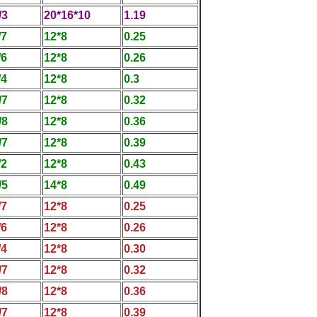
/3
20*16*10
1.19
/7
12*8
0.25
/6
12*8
0.26
/4
12*8
0.3
/7
12*8
0.32
/8
12*8
0.36
/7
12*8
0.39
/2
12*8
0.43
/5
14*8
0.49
/7
12*8
0.25
/6
12*8
0.26
/4
12*8
0.30
/7
12*8
0.32
/8
12*8
0.36
/7
12*8
0.39