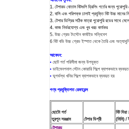
1. টেপারড বোতাম বিটগুলি ড্রিলিং গর্তের জন্য পুরোপু
2. বাসি এবং পরিপক্ক ঢালাই প্রযুক্তি বিট উচ্চ মানের নি
3. টেপার ডিগ্রির সঠিক মাত্রা পুরোপুরি রডের সাথে মেল
4. কাজ নির্ভরযোগ্য এবং খুব খরচ কার্যকর
5. উচ্চ গ্রেড টংস্টেন কার্বাইড সন্নিবেশ
6 বিট বডি উচ্চ গ্রেড ইস্পাত থেকে তৈরি এবং অত্যাধুনিক
আবেদন:
•
ছোট গর্ত পরিসীমা জন্য উপযুক্ত
•
ডাইমেনশনাল স্টোন কোয়ারি শিল্পে ব্যাপকভাবে ব্যবহৃত
•
ভূগর্ভস্থ খনির শিল্পে ব্যাপকভাবে ব্যবহৃত হয়
পণ্য প্রযুক্তিগত রেফারেন্স
ছোটো গর্ত
বিট দিয়া
তুরপুন সরঞ্জাম
টেপার ডিগ্রী
(মিমি) / ই
টেপারড