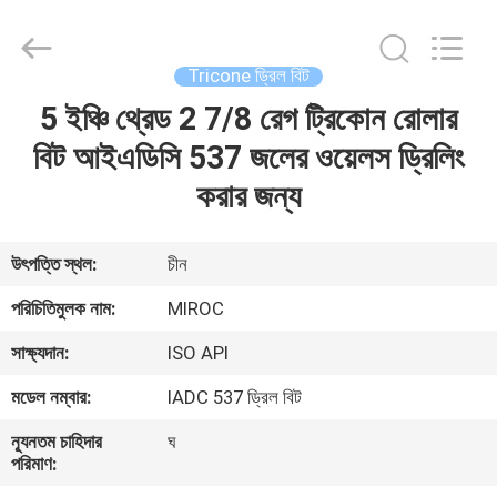
KSQ
Technologies
(Beijing)
Co.
Ltd.
Tricone ড্রিল বিট
All
Rights
Reserved.
5 ইঞ্চি থ্রেড 2 7/8 রেগ ট্রিকোন রোলার
বাড়ি
বিট আইএডিসি 537 জলের ওয়েলস ড্রিলিং
পণ্য
করার জন্য
আমাদের
উৎপত্তি স্থল:
চীন
সম্পর্কে
পরিচিতিমুলক নাম:
MIROC
সাক্ষ্যদান:
ISO API
কারখানা
মডেল নম্বার:
IADC 537 ড্রিল বিট
ভ্রমণ
ন্যূনতম চাহিদার
ঘ
পরিমাণ:
মান