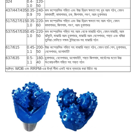
324
0.4-
120-
1.0
50
437/447/435
0.35-
240-
কম কম্প্রেসিভ শক্তি এবং উচ্চ ড্রিল ক্ষমতা সহ খুব নরম গঠন, যেমন
0.9
70
কাদামাটি, কাদাপাথর, চক, জিপসাম, লবণ, নরম চুনাপাথর
517/527/515
0.35-
220-
কম কম্প্রেসিভ শক্তি এবং উচ্চ ড্রিল ক্ষমতা সহ নরম গঠন, যেমন
1.0
60
কাদাপাথর, জিপসাম, লবণ, নরম চুনাপাথর
537/547/535
0.45-
220-
কম কম্প্রেসিভ শক্তি সহ নরম থেকে মাঝারি গঠন, যেমন মাঝারি, নরম
1.0
50
ঝাঁকুনি, মাঝারি নরম চুনাপাথর, মাঝারি নরম বেলেপাথর, শক্ত এবং ঘষিয়া
তুলিয়া ফেলিতে সক্ষম ইন্টারবেড সহ মাঝারি গঠন
617/615
0.45-
200-
উচ্চ কম্প্রেসিভ শক্তি সহ মাঝারি শক্ত গঠন, যেমন হার্ড শেল, চুনাপাথর,
1.1
50
বেলেপাথর, ডলোমাইট
637/635
0.5-
180-
চুনাপাথর, বেলেপাথর, ডলোমাইট, শক্ত জিপসাম, মার্বেলের মতো উচ্চ
1.1
40
সংকোচনশীল শক্তি সহ শক্ত গঠন
দ্রষ্টব্য: WOB এবং RRPM-এর ঊর্ধ্ব সীমা একই সাথে ব্যবহার করা উচিত নয়