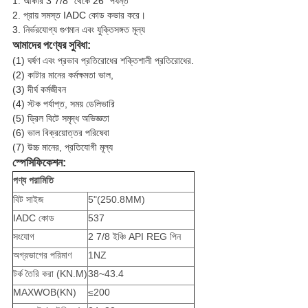
1. আকার 3 7/8" থেকে 26" পর্যন্ত
2. প্রায় সমস্ত IADC কোড কভার করে।
3. নির্ভরযোগ্য গুণমান এবং যুক্তিসঙ্গত মূল্য
আমাদের পণ্যের সুবিধা:
(1) ঘর্ষণ এবং প্রভাব প্রতিরোধের শক্তিশালী প্রতিরোধের.
(2) কাটার মানের কর্মক্ষমতা ভাল,
(3) দীর্ঘ কর্মজীবন
(4) স্টক পর্যাপ্ত, সময় ডেলিভারি
(5) ড্রিল বিটে সমৃদ্ধ অভিজ্ঞতা
(6) ভাল বিক্রয়োত্তর পরিষেবা
(7) উচ্চ মানের, প্রতিযোগী মূল্য
স্পেসিফিকেশন:
পণ্য পরামিতি
বিট সাইজ
5"(250.8MM)
IADC কোড
537
সংযোগ
2 7/8 ইঞ্চি API REG পিন
অগ্রভাগের পরিমাণ
1NZ
টর্ক তৈরি করা (KN.M)
38~43.4
MAXWOB(KN)
≤200