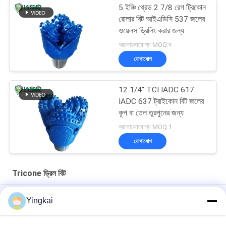
5 ইঞ্চি থ্রেড 2 7/8 রেগ ট্রিকোন
রোলার বিট আইএডিসি 537 জলের
ওয়েলস ড্রিলিং করার জন্য
আলোচনাযোগ্য MOQ:ঘ
যোগাযোগ
12 1/4" TCI IADC 617
IADC 637 ট্রাইকোন বিট জলের
কূপ বা তেল তুরপুনের জন্য
আলোচনাযোগ্য MOQ:1
যোগাযোগ
Tricone ড্রিল বিট
Tungsten কারবাইড বাটন তেল ওয়েলসের জন্য PDC বিট ড্রিল, Tricone বিট
Yingkai
ড্রিলিং সরঞ্জাম যন্ত্রাংশ
নরম গঠনের জন্য তিনটি ব্লেড উইংস ওয়াটার ওয়েল ড্রিলিং ড্র্যাগ বিট