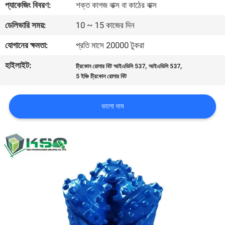
প্যাকেজিং বিবরণ:
শক্ত কাগজ বাক্স বা কাঠের বাক্স
নিয়ন্ত্রণ
ডেলিভারি সময়:
10 ~ 15 কাজের দিন
যোগাযোগ
যোগানের ক্ষমতা:
প্রতি মাসে 20000 টুকরা
করুন
হাইলাইট:
,
,
ট্রিকোন রোলার বিট আইএডিসি 537
আইএডিসি 537
5 ইঞ্চি ট্রিকোন রোলার বিট
উদ্ধৃতির
ভালো দাম
জন্য
আবেদন
সাইট
ম্যাপ
PRIVACY